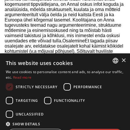
kogemusest tippväitlejana, on Annal oskus infot koguda ja
analüüsida, mõelda struktuurselt, kuulata ja oma mõtteid
argumenteeritult välja öelda ja neid kaitsta Eesti ja ka
Euroopa ühel kõrgemal tasemel. Koolitajana on Anna
tugevusteks teemad nagu argumenteerimine, struktuurne
mõtlemine ja esinemisoskused ning ta mõistab hästi
vaimseid takistusi ja kõhklusi, mis inimestel enda oskusi
uuendades ette võivad tulla.OsalemineEt tagada piisav
osalejate arv, eeldatakse osalejatelt kohal käimist kõikidel
kohtumistel (v.a mõjuval põhjusel). Sõltuvalt huviliste
arvust võib osaleja aeg-ajalt olla ise kohtuniku
×
rollis. Lisainformatsioon: Maksumus sisaldab:
This website uses cookies
klubikohtumisi, koolitusmaterjale, tunnistust; 1. kohtumisel
We use cookies to personalise content and ads, to analyse our traffic,
ja 7. kohtumisel kohvipausi ja suupisteid Klubi eest on
ESTONIAN
etc.
Read more
võimalik tasuda kahes osas. Osaleja nõustub
dokumendiga "Õppekorralduse alused ja
ENGLISH
STRICTLY NECESSARY
PERFORMANCE
privaatsuspoliitika".
TARGETING
FUNCTIONALITY
Add to cart
UNCLASSIFIED
SHOW DETAILS