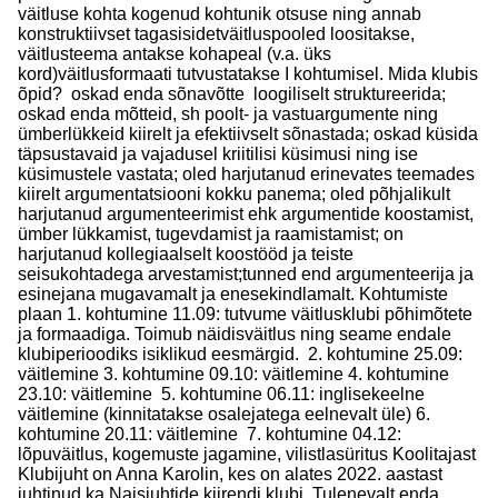
väitluse kohta kogenud kohtunik otsuse ning annab
konstruktiivset tagasisidetväitluspooled loositakse,
väitlusteema antakse kohapeal (v.a. üks
kord)väitlusformaati tutvustatakse I kohtumisel. Mida klubis
õpid? oskad enda sõnavõtte loogiliselt struktureerida;
oskad enda mõtteid, sh poolt- ja vastuargumente ning
ümberlükkeid kiirelt ja efektiivselt sõnastada; oskad küsida
täpsustavaid ja vajadusel kriitilisi küsimusi ning ise
küsimustele vastata; oled harjutanud erinevates teemades
kiirelt argumentatsiooni kokku panema; oled põhjalikult
harjutanud argumenteerimist ehk argumentide koostamist,
ümber lükkamist, tugevdamist ja raamistamist; on
harjutanud kollegiaalselt koostööd ja teiste
seisukohtadega arvestamist;tunned end argumenteerija ja
esinejana mugavamalt ja enesekindlamalt. Kohtumiste
plaan 1. kohtumine 11.09: tutvume väitlusklubi põhimõtete
ja formaadiga. Toimub näidisväitlus ning seame endale
klubiperioodiks isiklikud eesmärgid. 2. kohtumine 25.09:
väitlemine 3. kohtumine 09.10: väitlemine 4. kohtumine
23.10: väitlemine 5. kohtumine 06.11: inglisekeelne
väitlemine (kinnitatakse osalejatega eelnevalt üle) 6.
kohtumine 20.11: väitlemine 7. kohtumine 04.12:
lõpuväitlus, kogemuste jagamine, vilistlasüritus Koolitajast
Klubijuht on Anna Karolin, kes on alates 2022. aastast
juhtinud ka Naisjuhtide kiirendi klubi. Tulenevalt enda