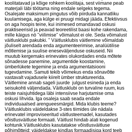
koolitatavad ja kõige rohkem koolitaja, sest viimane peab
materjali läbi töötama ning endale selgeks tegema.
Osalejate maksimum pingutus võib piirduda kannatliku
kuulamisega, aga külge ei pruugi midagi jääda. Efektiivsus
on aga hoopis teine, kui inimesed omandavad oskusi
praktiseerisid ja peavad teoreetilist baasi kohe rakendama,
mille käigus nö "viilimise" võimalust ei ole. Seda võimalust
väitlusklubi pakubki. " Väitlusklubis väitlemine võimaldab
jõuliselt arendada enda argumenteerimise, analüütilise
mõtlemise ja suulise eneseväljenduse oskuseid. Nii
muutub kergemaks erinevates olukordades enda mõtete
sõnadesse panemine, argumentide koostamine,
ümberlükete tegemine ja enda argumentatsiooni
tugevdamine. Samuti tekib võimekus enda sõnavõtte
vastavalt vajadusele kiirelt ümber struktureerida.
Väitlemine annab sageli juurde julgust esineda ja enda
seisukohti väljendada. Väitlusklubi on turvaline ruum, kus
teiste naisjuhtidega läbi intensiivse harjutamise oma
oskusi lihvida. Iga osaleja saab seada endale
individuaalsed arengueesmärgid. Mida klubis teeme?
Väitlusklubis väideldakse 3-stes tiimides üle nädala
erinevatel improviseeritud väitlusteemadel, kasutades
võistlusväitluse formaati. Väitlust hindab alati kogenud
kohtunik.Väitlusklubis kasutatakse võistlusväitluse
põhimõtteid: väideldakse kindlas formaadisiga kord teeb