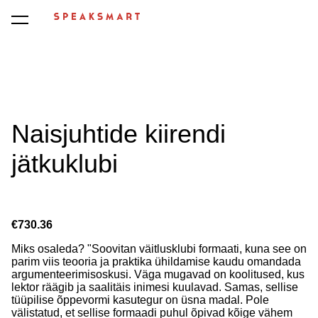
was added to the cart.
View cart
Naisjuhtide kiirendi
jätkuklubi
€730.36
Miks osaleda? "Soovitan väitlusklubi formaati, kuna see on
parim viis teooria ja praktika ühildamise kaudu omandada
argumenteerimisoskusi. Väga mugavad on koolitused, kus
lektor räägib ja saalitäis inimesi kuulavad. Samas, sellise
tüüpilise õppevormi kasutegur on üsna madal. Pole
välistatud, et sellise formaadi puhul õpivad kõige vähem