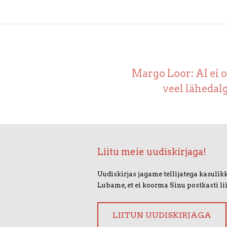
Margo Loor: AI ei o
veel lähedalg
Liitu meie uudiskirjaga!
Uudiskirjas jagame tellijatega kasulikk
Lubame, et ei koorma Sinu postkasti li
LIITUN UUDISKIRJAGA