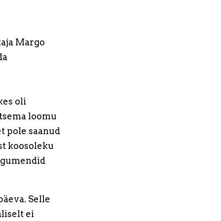
taja Margo
da
kes oli
ertsema loomu
 et pole saanud
est koosoleku
 argumendid
päeva. Selle
iselt ei