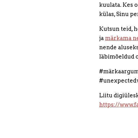
kuulata. Kes 
külas, Sinu p
Kutsun teid, 
ja
märkama n
nende aluseks
läbimõeldud o
#märkaargum
#unexpectedv
Liitu digiüles
https://www.