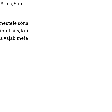
õttes, Sinu
imestele sõna
ult siis, kui
aa vajab meie