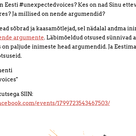
on Eesti #unexpectedvoices? Kes on nad Sinu ettev
eres? Ja millised on nende argumendid?
head sõbrad ja kaasamõtlejad, sel nädalal andma in
ende argumente
. Läbimõeldud otsused sünnivad ain
 on paljude inimeste head argumendid. Ja Eestim
tsuseid.
enti
oices"
kutsega SIIN:
facebook.com/events/1799723543467503/