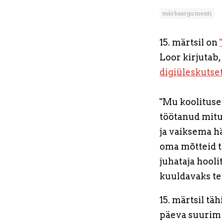
märkaargumenti
15. märtsil on
Loor kirjutab
digiüleskutse
"Mu koolitusel
töötanud mitu
ja vaiksema hä
oma mõtteid te
juhataja hooli
kuuldavaks te
15. märtsil tä
päeva suurim 