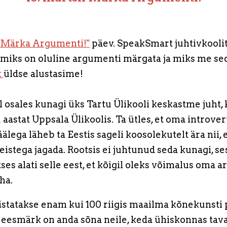
"Märka Argumenti!"
päev. SpeakSmart juhtivkooli
, miks on oluline argumenti märgata ja miks me se
t
üldse alustasime!
 osales kunagi üks Tartu Ülikooli keskastme juht, 
 aastat Uppsala Ülikoolis. Ta ütles, et oma introv
älega läheb ta Eestis sageli koosolekutelt ära nii,
istega jagada. Rootsis ei juhtunud seda kunagi, s
tses alati selle eest, et kõigil oleks võimalus oma
ha.
histatakse enam kui 100 riigis maailma kõnekunsti 
eesmärk on anda sõna neile, keda ühiskonnas taval