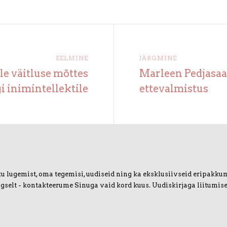
EELMINE
JÄRGMINE
le väitluse mõttes
Marleen Pedjasaa
i inimintellektile
ettevalmistus
u lugemist, oma tegemisi, uudiseid ning ka eksklusiivseid eripakkumis
igselt - kontakteerume Sinuga vaid kord kuus. Uudiskirjaga liitumise