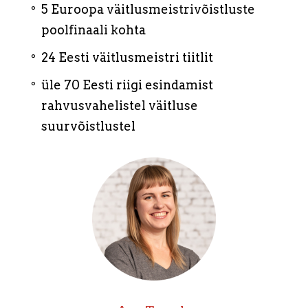
5 Euroopa väitlusmeistrivõistluste
poolfinaali kohta
24 Eesti väitlusmeistri tiitlit
üle 70 Eesti riigi esindamist
rahvusvahelistel väitluse
suurvõistlustel