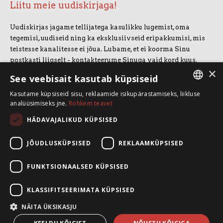
Liitu meie uudiskirjaga!
Uudiskirjas jagame tellijatega kasulikku lugemist, oma
tegemisi, uudiseid ning ka eksklusiivseid eripakkumisi, mis
teistesse kanalitesse ei jõua. Lubame, et ei koorma Sinu
postkasti liigselt - kontakteerume Sinuga vaid kord kuus.
×
Uudiskirjaga liitumiseks vajuta allolevale nupule.
See veebisait kasutab küpsiseid
Kasutame küpsiseid sisu, reklaamide isikupärastamiseks, liikluse
LIITUN UUDISKIRJAGA
ESTONIAN
analüüsimiseks jne.
Rohkem teavet
ENGLISH
HÄDAVAJALIKUD KÜPSISED
SpeakSmart OÜ
Koolitusruum ja kontor: Telliskivi 60/A3, 10412 Tallinn
JÕUDLUSKÜPSISED
REKLAAMKÜPSISED
+372 5388 4854
info@speaksmart.ee
FUNKTSIONAALSED KÜPSISED
Leia meid sotsiaalmeediast:
KLASSIFITSEERIMATA KÜPSISED
Facebook
LinkedIn
NÄITA ÜKSIKASJU
Instagram