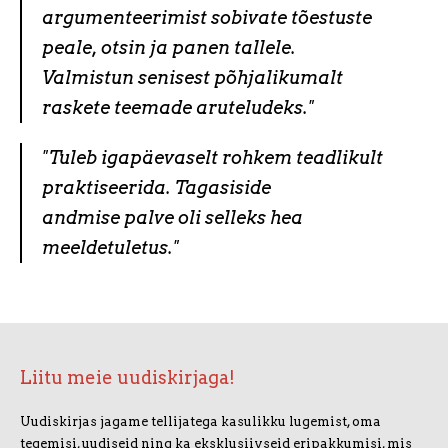
argumenteerimist sobivate tõestuste
peale,
otsin ja panen tallele.
Valmistun senisest põhjalikumalt
raskete teemade aruteludeks."
"Tuleb igapäevaselt rohkem teadlikult
praktiseerida. Tagasiside
andmise
palve oli selleks hea
meeldetuletus."
Liitu meie uudiskirjaga!
Uudiskirjas jagame tellijatega kasulikku lugemist, oma
tegemisi, uudiseid ning ka eksklusiivseid eripakkumisi, mis