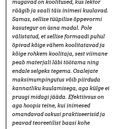
mugavad on koolitused, kus lektor
räägib ja saali täis inimesi kuulavad.
Samas, sellise tüüpilise õppevormi
kasutegur on üsna madal. Pole
välistatud, et sellise formaadi puhul
õpivad kõige vähem koolitatavad ja
kõige rohkem koolitaja, sest viimane
peab materjali läbi töötama ning
endale selgeks tegema. Osalejate
maksimumpingutus võib piirduda
kannatliku kuulamisega, aga külge ei
pruugi midagi jääda. Efektiivsus on
aga hoopis teine, kui inimesed
omandavad oskusi praktiseerisid ja
peavad teoreetilist baasi kohe