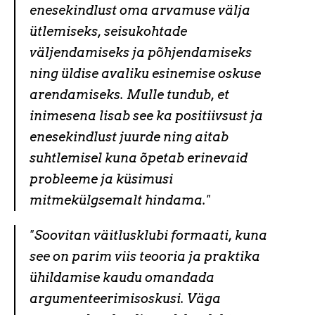
enesekindlust oma arvamuse välja
ütlemiseks, seisukohtade
väljendamiseks ja põhjendamiseks
ning üldise avaliku esinemise oskuse
arendamiseks. Mulle tundub, et
inimesena lisab see ka positiivsust ja
enesekindlust juurde ning aitab
suhtlemisel kuna õpetab erinevaid
probleeme ja küsimusi
mitmekülgsemalt hindama."
"S
oovitan väitlusklubi formaati, kuna
see on parim viis teooria ja praktika
ühildamise kaudu omandada
argumenteerimisoskusi. Väga