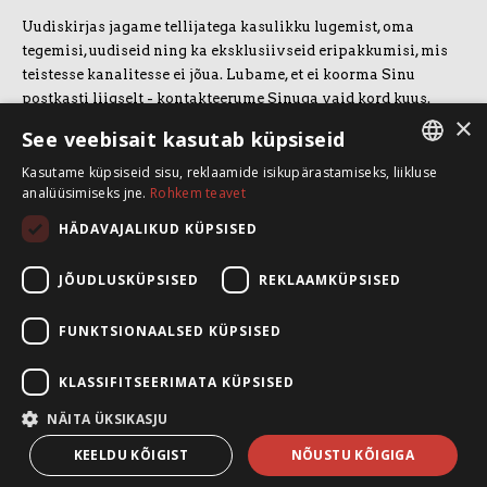
Uudiskirjas jagame tellijatega kasulikku lugemist, oma
tegemisi, uudiseid ning ka eksklusiivseid eripakkumisi, mis
teistesse kanalitesse ei jõua. Lubame, et ei koorma Sinu
postkasti liigselt - kontakteerume Sinuga vaid kord kuus.
×
Uudiskirjaga liitumiseks vajuta allolevale nupule.
See veebisait kasutab küpsiseid
Kasutame küpsiseid sisu, reklaamide isikupärastamiseks, liikluse
LIITUN UUDISKIRJAGA
ESTONIAN
analüüsimiseks jne.
Rohkem teavet
ENGLISH
HÄDAVAJALIKUD KÜPSISED
SpeakSmart OÜ
Koolitusruum ja kontor: Telliskivi 60/A3, 10412 Tallinn
JÕUDLUSKÜPSISED
REKLAAMKÜPSISED
+372 5388 4854
info@speaksmart.ee
FUNKTSIONAALSED KÜPSISED
Leia meid sotsiaalmeediast:
KLASSIFITSEERIMATA KÜPSISED
Facebook
LinkedIn
NÄITA ÜKSIKASJU
Instagram
KEELDU KÕIGIST
NÕUSTU KÕIGIGA