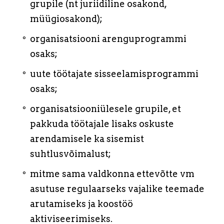
grupile (nt juriidiline osakond,
müügiosakond);
organisatsiooni arenguprogrammi
osaks;
uute töötajate sisseelamisprogrammi
osaks;
organisatsiooniülesele grupile, et
pakkuda töötajale lisaks oskuste
arendamisele ka sisemist
suhtlusvõimalust;
mitme sama valdkonna ettevõtte vm
asutuse regulaarseks vajalike teemade
arutamiseks ja koostöö
aktiviseerimiseks.