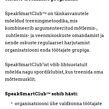
SpeakSmartClub™ on täiskasvanutele
mõeldud treeningmetoodika, mis
kombineerib argumenteeritud mõtlemis-,
suhtlemis- ja veenmisoskuste omandamist ja
nende oskuste regulaarset harjutamist
organisatsiooni enda töötajate grupiga.
S
peakSmartClub’ist võib lihtsustatult
mõelda nagu spordiklubist, kus treenida oma
mõttemusklit.
SpeakSmartClub™ sobib hästi:
organisatsiooni ühe valdkonna töötajate