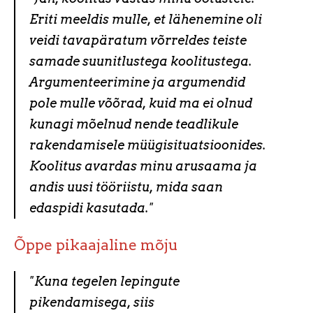
Eriti meeldis mulle, et lähenemine oli
veidi tavapäratum võrreldes teiste
samade suunitlustega koolitustega.
Argumenteerimine ja argumendid
pole mulle võõrad, kuid ma ei olnud
kunagi mõelnud nende teadlikule
rakendamisele müügisituatsioonides.
Koolitus avardas minu arusaama ja
andis uusi tööriistu, mida saan
edaspidi kasutada."
Õppe pikaajaline mõju
"Kuna tegelen lepingute
pikendamisega, siis