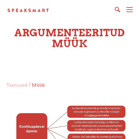
ARGUMENTEERITUD
MÜÜK
/
Teenused
Müük