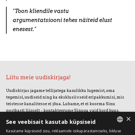
"Toon kliendile vastu
argumentatsiooni tehes näiteid elust
enesest."
Liitu meie uudiskirjaga!
Uudiskirjas jagame tellijatega kasulikku lugemist, oma
tegemisi, uudiseid ning ka eksklusiivseid eripakkumisi, mis
teistesse kanalitesse ei jõua. Lubame, et ei koorma Sinu
postkasti liigselt - kontakteerume Sinuga vaid kord kuus.
×
Uudiskirjaga liitumiseks vajuta allolevale nupule.
See veebisait kasutab küpsiseid
Kasutame küpsiseid sisu, reklaamide isikupärastamiseks, liikluse
LIITUN UUDISKIRJAGA