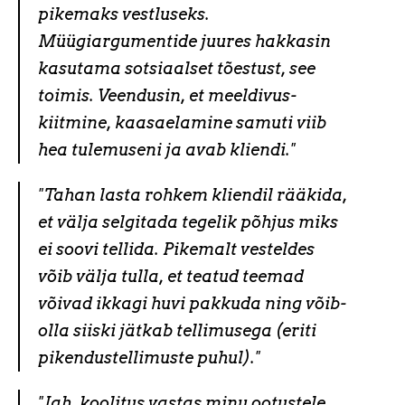
pikemaks vestluseks.
Müügiargumentide juures hakkasin
kasutama sotsiaalset tõestust, see
toimis. Veendusin, et meeldivus-
kiitmine, kaasaelamine samuti viib
hea tulemuseni ja avab kliendi."
"Tahan lasta rohkem kliendil rääkida,
et välja selgitada tegelik põhjus miks
ei soovi tellida. Pikemalt vesteldes
võib välja tulla, et teatud teemad
võivad ikkagi huvi pakkuda ning võib-
olla siiski jätkab tellimusega (eriti
pikendustellimuste puhul)."
"Jah, koolitus vastas minu ootustele.