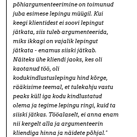
põhiargumenteerimine on toimunud
juba esimese lepingu müügil. Kui
keegi klientidest ei soovi lepingut
jätkata, siis tuleb argumenteerida,
miks ikkagi on vajalik lepingut
jätkata - enamus siiski jätkab.
Näiteks ühe kliendi jaoks, kes oli
kaotanud töö, oli
kodukindlustuslepingu hind kõrge,
rääkisime teemal, et tulekahju vastu
peaks küll iga kodu kindlustatud
olema ja tegime lepingu ringi, kuid ta
siiski jätkas.
Tööalaselt, ei anna enam
nii kergelt alla ja argumenteerin
kliendiga hinna ja näidete põhjal."