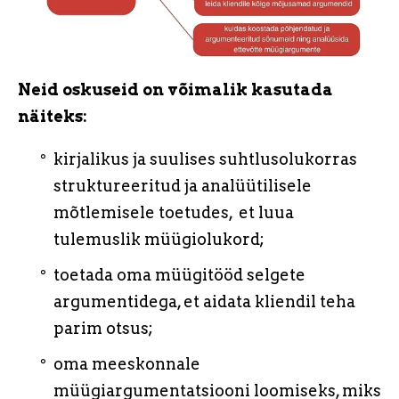
Neid oskuseid on võimalik kasutada
näiteks:
kirjalikus ja suulises suhtlusolukorras
struktureeritud ja analüütilisele
mõtlemisele toetudes, et luua
tulemuslik müügiolukord;
toetada oma müügitööd selgete
argumentidega, et aidata kliendil teha
parim otsus;
oma meeskonnale
müügiargumentatsiooni loomiseks, miks