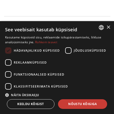
×
See veebisait kasutab küpsiseid
Kasutame küpsiseid sisu, reklaamide isikupärastamiseks, liikluse
ESTONIAN
analüüsimiseks jne.
Rohkem teavet
ENGLISH
HÄDAVAJALIKUD KÜPSISED
JÕUDLUSKÜPSISED
REKLAAMKÜPSISED
FUNKTSIONAALSED KÜPSISED
KLASSIFITSEERIMATA KÜPSISED
NÄITA ÜKSIKASJU
KEELDU KÕIGIST
NÕUSTU KÕIGIGA