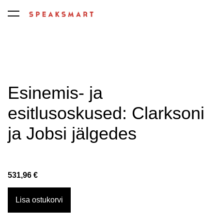
lisati ostukorvi.
Vaata ostukorvi
Esinemis- ja
esitlusoskused: Clarksoni
ja Jobsi jälgedes
531,96 €
Lisa ostukorvi