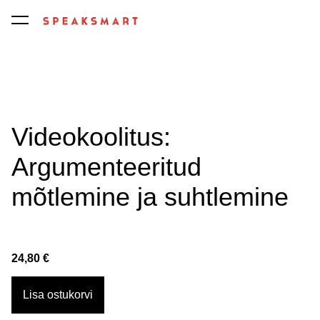
lisati ostukorvi.
Vaata ostukorvi
Videokoolitus:
Argumenteeritud
mõtlemine ja suhtlemine
24,80 €
Lisa ostukorvi