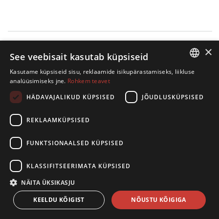
×
See veebisait kasutab küpsiseid
Kasutame küpsiseid sisu, reklaamide isikupärastamiseks, liikluse
ESTONIAN
analüüsimiseks jne.
Rohkem teavet
ENGLISH
HÄDAVAJALIKUD KÜPSISED
JÕUDLUSKÜPSISED
REKLAAMKÜPSISED
FUNKTSIONAALSED KÜPSISED
KLASSIFITSEERIMATA KÜPSISED
NÄITA ÜKSIKASJU
KEELDU KÕIGIST
NÕUSTU KÕIGIGA