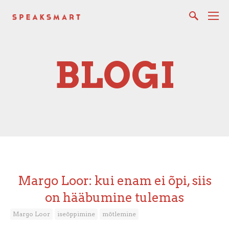
BLOGI
Margo Loor: kui enam ei õpi, siis
on hääbumine tulemas
Margo Loor
iseõppimine
mõtlemine