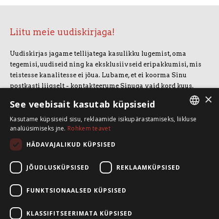
Liitu meie uudiskirjaga!
Uudiskirjas jagame tellijatega kasulikku lugemist, oma
tegemisi, uudiseid ning ka eksklusiivseid eripakkumisi, mis
teistesse kanalitesse ei jõua. Lubame, et ei koorma Sinu
postkasti liigselt - kontakteerume Sinuga vaid kord kuus.
×
Uudiskirjaga liitumiseks vajuta allolevale nupule.
See veebisait kasutab küpsiseid
Kasutame küpsiseid sisu, reklaamide isikupärastamiseks, liikluse
LIITUN UUDISKIRJAGA
ESTONIAN
analüüsimiseks jne.
Rohkem teavet
ENGLISH
HÄDAVAJALIKUD KÜPSISED
SpeakSmart OÜ
Koolitusruum ja kontor: Telliskivi 60/A3, 10412 Tallinn
JÕUDLUSKÜPSISED
REKLAAMKÜPSISED
+372 5388 4854
info@speaksmart.ee
FUNKTSIONAALSED KÜPSISED
Leia meid sotsiaalmeediast:
KLASSIFITSEERIMATA KÜPSISED
Facebook