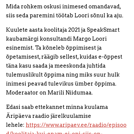
Mida rohkem oskusi inimesed omandavad,
siis seda paremini töötab Loori sõnul ka aju.
Kuulete aasta koolitaja 2021 ja SpeakSmart
kaubamärgi konsultandi Margo Loori
esinemist. Ta kõneleb õppimisest ja
õpetamisest, räägib sellest, kuidas e-õppest
täna kasu saada ja meeskonda juhtida
tulemuslikult õppima ning miks suur hulk
inimesi peavad tulevikus ümber õppima.
Moderaator on Marili Niidumaa.
Edasi saab ettekannet minna kuulama
Äripäeva raadio järelkuulamise
lehele:
https://www.aripaev.ee/raadio/episoo
d/koolitaja-kui-enam-ei-opi-siis-on-