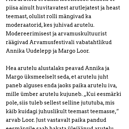
piisa ainult huvitavatest arutlejatest ja heast
teemast, olulist rolli mängivad ka
moderaatorid, kes juhivad arutelu.
Modereerimisest ja arvamuskultuurist
räägivad Arvamusfestivali vabatahtlikud
Annika Uudelepp ja Margo Loor.
Hea arutelu alustalaks peavad Annika ja
Margo üksmeelselt seda, et arutelu juht
paneb alguses enda jaoks paika arutelu iva,
mille ümber arutelu kujuneb. „Kui eesmärki
pole, siis tuleb sellest selline jututuba, mis
käib kuidagi juhuslikult teemast teemasse,”
arvab Loor. Just vastavalt paika pandud
eesmärgile saab hakata ülejäänud arutelu