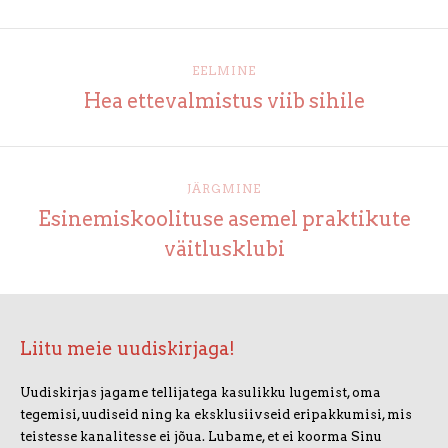
EELMINE
Hea ettevalmistus viib sihile
JÄRGMINE
Esinemiskoolituse asemel praktikute
väitlusklubi
Liitu meie uudiskirjaga!
Uudiskirjas jagame tellijatega kasulikku lugemist, oma
tegemisi, uudiseid ning ka eksklusiivseid eripakkumisi, mis
teistesse kanalitesse ei jõua. Lubame, et ei koorma Sinu