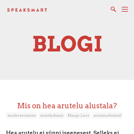
BLOGI
Mis on hea arutelu alustala?
modereerimine
aruteludisain
Margo Loor
arvamusfestival
Hea arutelu ei sünni iseenesest. Selleks ei