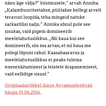
näen äge välja?” küsimusele,” arvab Annika.
„Kalambuuritsetakse, püütakse kellegi arvelt
teravusi loopida, teha mingeid natuke
sarkastilisi nalju.” Annika sõnul pole see
sisukas, vaid pigem domineerib
meelelahutuslikkus. „Nii kaua kui see
domineerib, siis ma arvan, et nii kaua me
polegi lõpuni rahul. Kaasahaaravus ja
meelelahutuslikkus ei peaks tulema
enesenäitamisest ja teistele ärapanemisest,
vaid eelkõige sisust.”
Originaalartikkel ilmus Arvamusfestivali
blogis 01.06.2016.