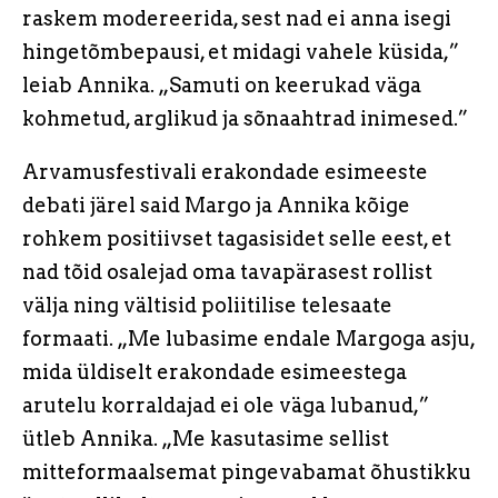
raskem modereerida, sest nad ei anna isegi
hingetõmbepausi, et midagi vahele küsida,”
leiab Annika. „Samuti on keerukad väga
kohmetud, arglikud ja sõnaahtrad inimesed.”
Arvamusfestivali erakondade esimeeste
debati järel said Margo ja Annika kõige
rohkem positiivset tagasisidet selle eest, et
nad tõid osalejad oma tavapärasest rollist
välja ning vältisid poliitilise telesaate
formaati. „Me lubasime endale Margoga asju,
mida üldiselt erakondade esimeestega
arutelu korraldajad ei ole väga lubanud,”
ütleb Annika. „Me kasutasime sellist
mitteformaalsemat pingevabamat õhustikku