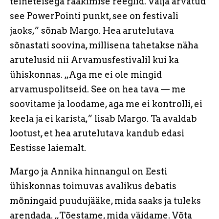
teineteisega rääkimise reeglid. Välja arvatud
see PowerPointi punkt, see on festivali
jaoks,” sõnab Margo. Hea arutelutava
sõnastati soovina, millisena tahetakse näha
arutelusid nii Arvamusfestivalil kui ka
ühiskonnas. „Aga me ei ole mingid
arvamuspolitseid. See on hea tava — me
soovitame ja loodame, aga me ei kontrolli, ei
keela ja ei karista,” lisab Margo. Ta avaldab
lootust, et hea arutelutava kandub edasi
Eestisse laiemalt.
Margo ja Annika hinnangul on Eesti
ühiskonnas toimuvas avalikus debatis
mõningaid puudujääke, mida saaks ja tuleks
arendada. „Tõestame, mida väidame. Võta