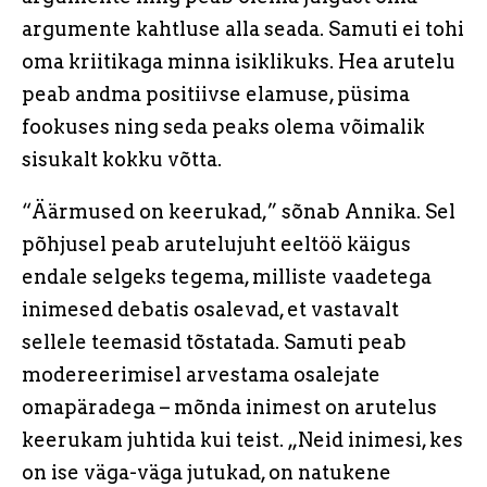
argumente kahtluse alla seada. Samuti ei tohi
oma kriitikaga minna isiklikuks. Hea arutelu
peab andma positiivse elamuse, püsima
fookuses ning seda peaks olema võimalik
sisukalt kokku võtta.
“Äärmused on keerukad,” sõnab Annika. Sel
põhjusel peab arutelujuht eeltöö käigus
endale selgeks tegema, milliste vaadetega
inimesed debatis osalevad, et vastavalt
sellele teemasid tõstatada. Samuti peab
modereerimisel arvestama osalejate
omapäradega – mõnda inimest on arutelus
keerukam juhtida kui teist. „Neid inimesi, kes
on ise väga-väga jutukad, on natukene