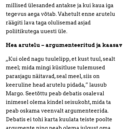
millised ülesanded antakse ja kui kaua iga
tegevus aega võtab. Vahetult enne arutelu
räägiti lava taga olulisemad asjad
poliitikutega uuesti üle.
Hea arutelu – argumenteeritud ja kaasav
„Kui oled nagu tuulelipp, et kust tuul, sealt
meel; mida mingi küsitluse tulemused
parasjagu näitavad, seal meel, siis on
keeruline head arutelu pidada,” lausub
Margo. Seetõttu peab debatis osaleval
inimesel olema kindel seisukoht, mida ta
peab oskama veenvalt argumenteerida.
Debatis ei tohi karta kuulata teiste poolte
argumente ning peab olema julgust oma