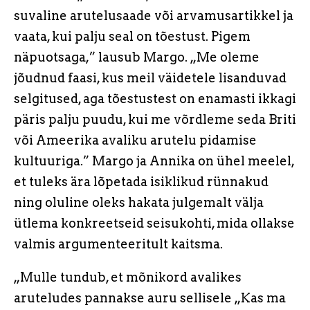
suvaline arutelusaade või arvamusartikkel ja
vaata, kui palju seal on tõestust. Pigem
näpuotsaga,” lausub Margo. „Me oleme
jõudnud faasi, kus meil väidetele lisanduvad
selgitused, aga tõestustest on enamasti ikkagi
päris palju puudu, kui me võrdleme seda Briti
või Ameerika avaliku arutelu pidamise
kultuuriga.” Margo ja Annika on ühel meelel,
et tuleks ära lõpetada isiklikud rünnakud
ning oluline oleks hakata julgemalt välja
ütlema konkreetseid seisukohti, mida ollakse
valmis argumenteeritult kaitsma.
„Mulle tundub, et mõnikord avalikes
aruteludes pannakse auru sellisele „Kas ma