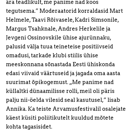
ära teadlikult, me panime nad koos
tegutsema.” Moderaatorid korraldasid Mart
Helmele, Taavi Rõivasele, Kadri Simsonile,
Margus Tsahknale, Andres Herkelile ja
Jevgeni Ossinovskile ühise ajurünnaku,
palusid välja tuua teineteise positiivseid
omadusi, tarkade klubi stiilis ühise
meeskonnana sõnastada Eesti ühiskonda
edasi viivaid väärtuseid ja jagada oma aasta
suurimat õpikogemust. „Me panime nad
küllaltki dünaamilisse rolli, meil oli päris
palju nii-öelda vilesid seal kasutusel,” lisab
Annika. Ka teiste Arvamusfestivalil osalejate
käest küsiti poliitikutelt kuuldud mõtete
kohta tagasisidet.