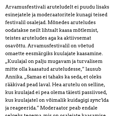
Arvamusfestivali aruteludelt ei puudu lisaks
esinejatele ja moderaatoritele kunagi teised
festivalil osalejad. Mõnedes aruteludes
oodatakse neilt lihtsalt kaasa mõtlemist,
teistes aruteludes aga ka aktiivsemat
osavõttu. Arvamusfestivalil on võetud
omaette eesmärgiks kuulajate kaasamine.
„Kuulajal on palju mugavam ja turvalisem
mitte olla kaasatud aruteludesse,” lausub
Annika. „Samas ei tahaks ka seda, et oleks
rääkivad pead laval. Hea arutelu on selline,
kus kuulajad ei pea olema täiesti passiivsed,
kus kuulajatel on võimalik kuidagigi
sync’
ida
ja reageerida.” Moderaator peab endale
selgeks tegema, mis on osalejate kaasamise