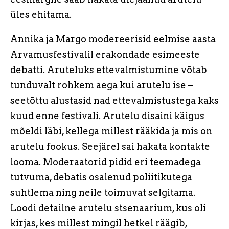
üles ehitama.
Annika ja Margo modereerisid eelmise aasta
Arvamusfestivalil erakondade esimeeste
debatti. Aruteluks ettevalmistumine võtab
tunduvalt rohkem aega kui arutelu ise –
seetõttu alustasid nad ettevalmistustega kaks
kuud enne festivali. Arutelu disaini käigus
mõeldi läbi, kellega millest rääkida ja mis on
arutelu fookus. Seejärel sai hakata kontakte
looma. Moderaatorid pidid eri teemadega
tutvuma, debatis osalenud poliitikutega
suhtlema ning neile toimuvat selgitama.
Loodi detailne arutelu stsenaarium, kus oli
kirjas, kes millest mingil hetkel räägib,