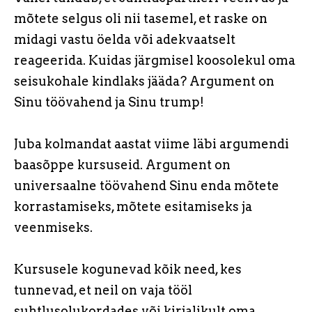
mõtete selgus oli nii tasemel, et raske on
midagi vastu öelda või adekvaatselt
reageerida. Kuidas järgmisel koosolekul oma
seisukohale kindlaks jääda? Argument on
Sinu töövahend ja Sinu trump!
Juba kolmandat aastat viime läbi argumendi
baasõppe kursuseid. Argument on
universaalne töövahend Sinu enda mõtete
korrastamiseks, mõtete esitamiseks ja
veenmiseks.
Kursusele kogunevad kõik need, kes
tunnevad, et neil on vaja tööl
suhtlusolukordades või kirjalikult oma