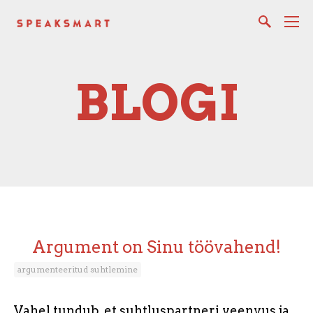
BLOGI
Argument on Sinu töövahend!
argumenteeritud suhtlemine
Vahel tundub, et suhtluspartneri veenvus ja