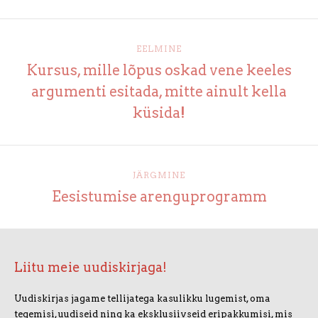
EELMINE
Kursus, mille lõpus oskad vene keeles
argumenti esitada, mitte ainult kella
küsida!
JÄRGMINE
Eesistumise arenguprogramm
Liitu meie uudiskirjaga!
Uudiskirjas jagame tellijatega kasulikku lugemist, oma
tegemisi, uudiseid ning ka eksklusiivseid eripakkumisi, mis