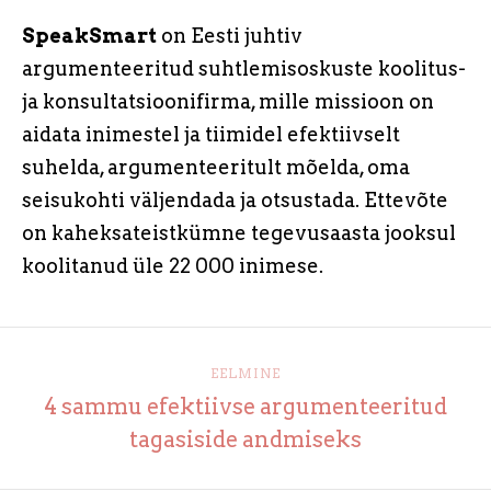
SpeakSmart
on Eesti juhtiv
argumenteeritud suhtlemisoskuste koolitus-
ja konsultatsioonifirma, mille missioon on
aidata inimestel ja tiimidel efektiivselt
suhelda, argumenteeritult mõelda, oma
seisukohti väljendada ja otsustada. Ettevõte
on kaheksateistkümne tegevusaasta jooksul
koolitanud üle 22 000 inimese.
EELMINE
4 sammu efektiivse argumenteeritud
tagasiside andmiseks