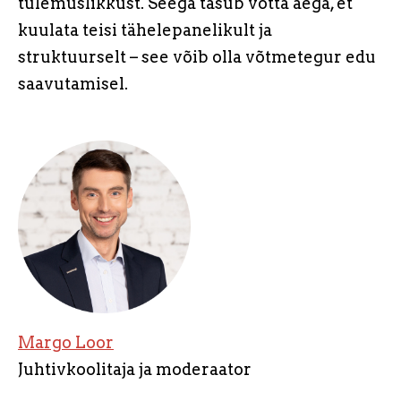
tulemuslikkust. Seega tasub võtta aega, et
kuulata teisi tähelepanelikult ja
struktuurselt – see võib olla võtmetegur edu
saavutamisel.
Margo Loor
Juhtivkoolitaja ja moderaator