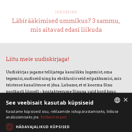
JÄRGMINE
Läbirääkimised ummikus? 3 sammu,
mis aitavad edasi liikuda
Liitu meie uudiskirjaga!
Uudiskirjas jagame tellijatega kasulikku lugemist, oma
tegemisi, uudiseid ning ka eksklusiivseid eripakkumisi, mis
teistesse kanalitesse ei jõua. Lubame, et ei koorma Sinu
postkasti liigselt - kontakteerume Sinuga vaid kord kuus.
×
Uudiskirjaga liitumiseks vajuta allolevale nupule.
See veebisait kasutab küpsiseid
Kasutame küpsiseid sisu, reklaamide isikupärastamiseks, liikluse
LIITUN UUDISKIRJAGA
ESTONIAN
analüüsimiseks jne.
Rohkem teavet
ENGLISH
HÄDAVAJALIKUD KÜPSISED