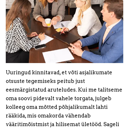
Uuringud kinnitavad, et võti asjalikumate
otsuste tegemiseks peitub just
eesmärgistatud aruteludes. Kui me talitseme
oma soovi pidevalt vahele torgata, julgeb
kolleeg oma mõtted põhjalikumalt lahti
rääkida, mis omakorda vähendab
vääritimõistmist ja hilisemat ületööd. Sageli