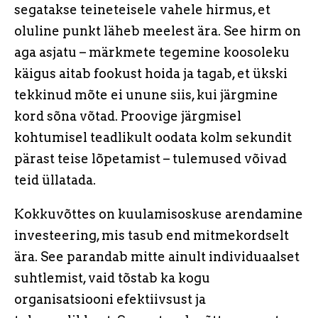
segatakse teineteisele vahele hirmus, et
oluline punkt läheb meelest ära. See hirm on
aga asjatu – märkmete tegemine koosoleku
käigus aitab fookust hoida ja tagab, et ükski
tekkinud mõte ei unune siis, kui järgmine
kord sõna võtad. Proovige järgmisel
kohtumisel teadlikult oodata kolm sekundit
pärast teise lõpetamist – tulemused võivad
teid üllatada.
Kokkuvõttes on kuulamisoskuse arendamine
investeering, mis tasub end mitmekordselt
ära. See parandab mitte ainult individuaalset
suhtlemist, vaid tõstab ka kogu
organisatsiooni efektiivsust ja