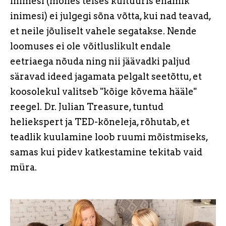
inimesi (mõnes teises kultuuris enamik
inimesi) ei julgegi sõna võtta, kui nad teavad,
et neile jõuliselt vahele segatakse. Nende
loomuses ei ole võitluslikult endale
eetriaega nõuda ning nii jäävadki paljud
säravad ideed jagamata pelgalt seetõttu, et
koosolekul valitseb "kõige kõvema hääle"
reegel. Dr. Julian Treasure, tuntud
heliekspert ja TED-kõneleja, rõhutab, et
teadlik kuulamine loob ruumi mõistmiseks,
samas kui pidev katkestamine tekitab vaid
müra.