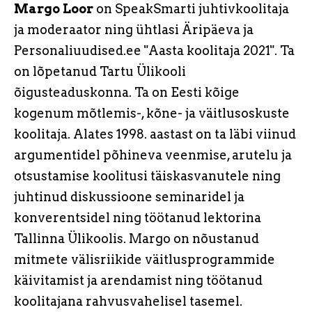
Margo Loor
on SpeakSmarti juhtivkoolitaja
ja moderaator ning ühtlasi Äripäeva ja
Personaliuudised.ee "Aasta koolitaja 2021". Ta
on lõpetanud Tartu Ülikooli
õigusteaduskonna. Ta on Eesti kõige
kogenum mõtlemis-, kõne- ja väitlusoskuste
koolitaja. Alates 1998. aastast on ta läbi viinud
argumentidel põhineva veenmise, arutelu ja
otsustamise koolitusi täiskasvanutele ning
juhtinud diskussioone seminaridel ja
konverentsidel ning töötanud lektorina
Tallinna Ülikoolis. Margo on nõustanud
mitmete välisriikide väitlusprogrammide
käivitamist ja arendamist ning töötanud
koolitajana rahvusvahelisel tasemel.