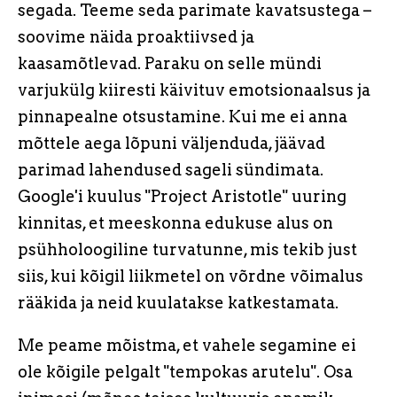
segada. Teeme seda parimate kavatsustega –
soovime näida proaktiivsed ja
kaasamõtlevad. Paraku on selle mündi
varjukülg kiiresti käivituv emotsionaalsus ja
pinnapealne otsustamine. Kui me ei anna
mõttele aega lõpuni väljenduda, jäävad
parimad lahendused sageli sündimata.
Google'i kuulus "Project Aristotle" uuring
kinnitas, et meeskonna edukuse alus on
psühholoogiline turvatunne, mis tekib just
siis, kui kõigil liikmetel on võrdne võimalus
rääkida ja neid kuulatakse katkestamata.
Me peame mõistma, et vahele segamine ei
ole kõigile pelgalt "tempokas arutelu". Osa