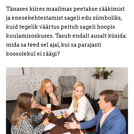
Tänases kiires maailmas peetakse rääkimist
ja enesekehtestamist sageli edu sümboliks,
kuid tegelik väärtus peitub sageli hoopis
kuulamisoskuses. Tasub endalt ausalt küsida:
mida sa teed sel ajal, kui sa parajasti
koosolekul ei räägi?