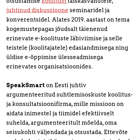
otsustamise
koolitusi
täiskasvanutele,
juhtinud diskussioone
seminaridel ja
konverentsidel. Alates 2019. aastast on tema
kogemustepagas jõudsalt täienenud
erinevate e-koolituste läbiviimise ja selle
teistele (koolitajatele) edasiandmisega ning
üldise e-õppimise ülesseadmisega
erinevates organisatsioonides.
SpeakSmart
on Eesti juhtiv
argumenteeritud suhtlemisoskuste koolitus-
ja konsultatsioonifirma, mille missioon on
aidata inimestel ja tiimidel efektiivselt
suhelda, argumenteeritult mõelda, oma
seisukohti väljendada ja otsustada. Ettevõte