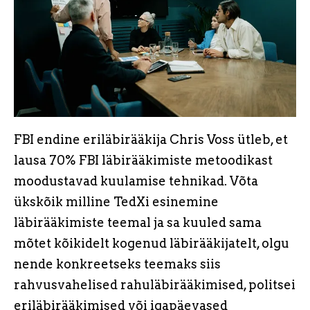
FBI endine eriläbirääkija Chris Voss ütleb, et
lausa 70% FBI läbirääkimiste metoodikast
moodustavad kuulamise tehnikad. Võta
ükskõik milline TedXi esinemine
läbirääkimiste teemal ja sa kuuled sama
mõtet kõikidelt kogenud läbirääkijatelt, olgu
nende konkreetseks teemaks siis
rahvusvahelised rahuläbirääkimised, politsei
eriläbirääkimised või igapäevased