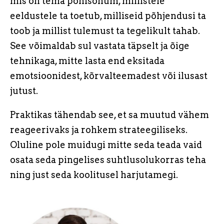
mis on tema põhisõnum, millistele
eeldustele ta toetub, milliseid põhjendusi ta
toob ja millist tulemust ta tegelikult tahab.
See võimaldab sul vastata täpselt ja õige
tehnikaga, mitte lasta end eksitada
emotsioonidest, kõrvalteemadest või ilusast
jutust.
Praktikas tähendab see, et sa muutud vähem
reageerivaks ja rohkem strateegiliseks.
Oluline pole muidugi mitte seda teada vaid
osata seda pingelises suhtlusolukorras teha
ning just seda koolitusel harjutamegi.