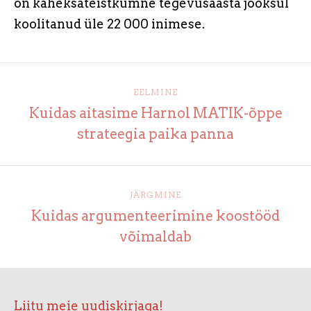
on kaheksateistkümne tegevusaasta jooksul
koolitanud üle 22 000 inimese.
EELMINE
Kuidas aitasime Harnol MATIK-õppe
strateegia paika panna
JÄRGMINE
Kuidas argumenteerimine koostööd
võimaldab
Liitu meie uudiskirjaga!