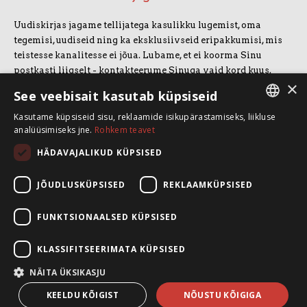
Uudiskirjas jagame tellijatega kasulikku lugemist, oma
tegemisi, uudiseid ning ka eksklusiivseid eripakkumisi, mis
teistesse kanalitesse ei jõua. Lubame, et ei koorma Sinu
postkasti liigselt - kontakteerume Sinuga vaid kord kuus.
×
Uudiskirjaga liitumiseks vajuta allolevale nupule.
See veebisait kasutab küpsiseid
Kasutame küpsiseid sisu, reklaamide isikupärastamiseks, liikluse
LIITUN UUDISKIRJAGA
ESTONIAN
analüüsimiseks jne.
Rohkem teavet
ENGLISH
HÄDAVAJALIKUD KÜPSISED
SpeakSmart OÜ
Koolitusruum ja kontor: Telliskivi 60/A3, 10412 Tallinn
JÕUDLUSKÜPSISED
REKLAAMKÜPSISED
+372 5388 4854
info@speaksmart.ee
FUNKTSIONAALSED KÜPSISED
Leia meid sotsiaalmeediast:
KLASSIFITSEERIMATA KÜPSISED
Facebook
LinkedIn
NÄITA ÜKSIKASJU
Instagram
KEELDU KÕIGIST
NÕUSTU KÕIGIGA