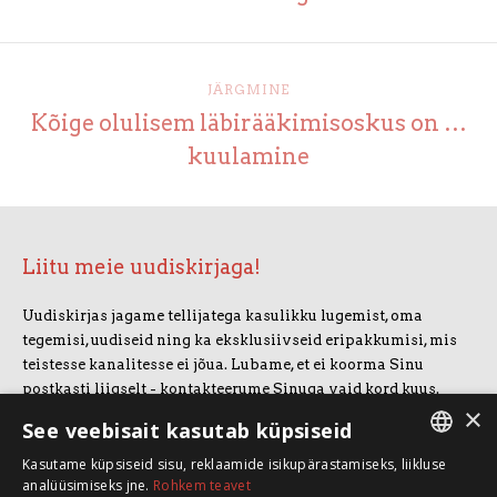
JÄRGMINE
Kõige olulisem läbirääkimisoskus on …
kuulamine
Liitu meie uudiskirjaga!
Uudiskirjas jagame tellijatega kasulikku lugemist, oma
tegemisi, uudiseid ning ka eksklusiivseid eripakkumisi, mis
teistesse kanalitesse ei jõua. Lubame, et ei koorma Sinu
postkasti liigselt - kontakteerume Sinuga vaid kord kuus.
×
Uudiskirjaga liitumiseks vajuta allolevale nupule.
See veebisait kasutab küpsiseid
Kasutame küpsiseid sisu, reklaamide isikupärastamiseks, liikluse
LIITUN UUDISKIRJAGA
ESTONIAN
analüüsimiseks jne.
Rohkem teavet