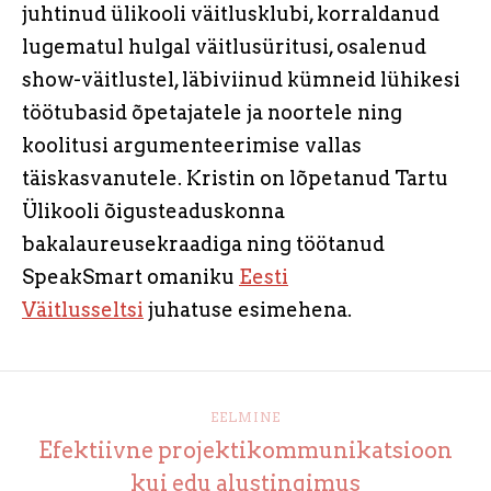
juhtinud ülikooli väitlusklubi, korraldanud
lugematul hulgal väitlusüritusi, osalenud
show-väitlustel, läbiviinud kümneid lühikesi
töötubasid õpetajatele ja noortele ning
koolitusi argumenteerimise vallas
täiskasvanutele. Kristin on lõpetanud Tartu
Ülikooli õigusteaduskonna
bakalaureusekraadiga ning töötanud
SpeakSmart omaniku
Eesti
Väitlusseltsi
juhatuse esimehena.
EELMINE
Efektiivne projektikommunikatsioon
kui edu alustingimus