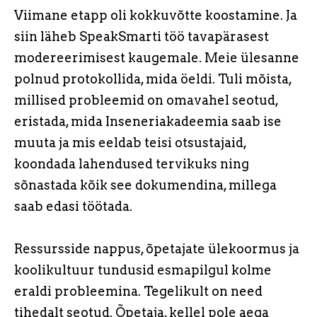
Viimane etapp oli kokkuvõtte koostamine. Ja
siin läheb SpeakSmarti töö tavapärasest
modereerimisest kaugemale. Meie ülesanne
polnud protokollida, mida öeldi. Tuli mõista,
millised probleemid on omavahel seotud,
eristada, mida Inseneriakadeemia saab ise
muuta ja mis eeldab teisi otsustajaid,
koondada lahendused tervikuks ning
sõnastada kõik see dokumendina, millega
saab edasi töötada.
Ressursside nappus, õpetajate ülekoormus ja
koolikultuur tundusid esmapilgul kolme
eraldi probleemina. Tegelikult on need
tihedalt seotud. Õpetaja, kellel pole aega