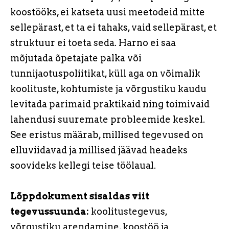
koostööks, ei katseta uusi meetodeid mitte
sellepärast, et ta ei tahaks, vaid sellepärast, et
struktuur ei toeta seda. Harno ei saa
mõjutada õpetajate palka või
tunnijaotuspoliitikat, küll aga on võimalik
koolituste, kohtumiste ja võrgustiku kaudu
levitada parimaid praktikaid ning toimivaid
lahendusi suuremate probleemide keskel.
See eristus määrab, millised tegevused on
elluviidavad ja millised jäävad headeks
soovideks kellegi teise töölaual.
Lõppdokument sisaldas viit
tegevussuunda:
koolitustegevus,
võrgustiku arendamine, koostöö ja