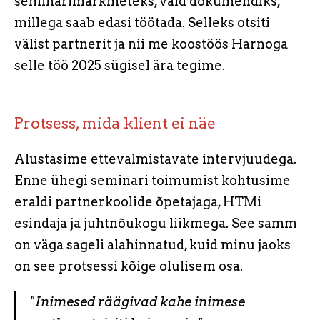
seminarimärkmeteks, vaid dokumendiks,
millega saab edasi töötada. Selleks otsiti
välist partnerit ja nii me koostöös Harnoga
selle töö 2025 sügisel ära tegime.
Protsess, mida klient ei näe
Alustasime ettevalmistavate intervjuudega.
Enne ühegi seminari toimumist kohtusime
eraldi partnerkoolide õpetajaga, HTMi
esindaja ja juhtnõukogu liikmega. See samm
on väga sageli alahinnatud, kuid minu jaoks
on see protsessi kõige olulisem osa.
"Inimesed räägivad kahe inimese