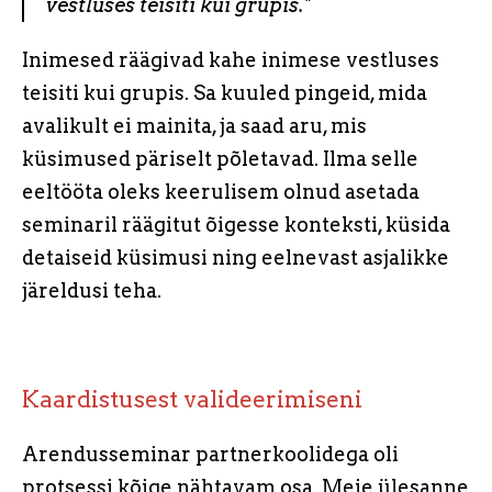
vestluses teisiti kui grupis."
Inimesed räägivad kahe inimese vestluses
teisiti kui grupis. Sa kuuled pingeid, mida
avalikult ei mainita, ja saad aru, mis
küsimused päriselt põletavad. Ilma selle
eeltööta oleks keerulisem olnud asetada
seminaril räägitut õigesse konteksti, küsida
detaiseid küsimusi ning eelnevast asjalikke
järeldusi teha.
Kaardistusest valideerimiseni
Arendusseminar partnerkoolidega oli
protsessi kõige nähtavam osa. Meie ülesanne