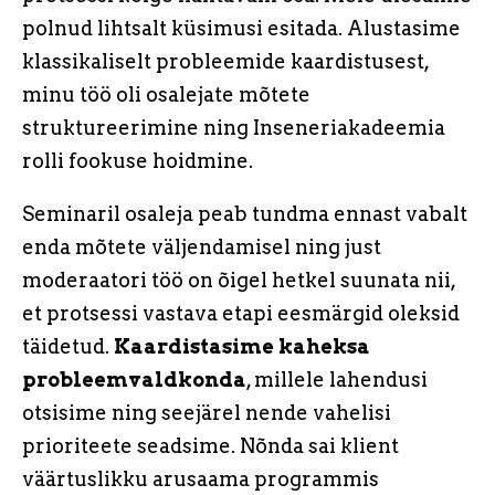
polnud lihtsalt küsimusi esitada. Alustasime
klassikaliselt probleemide kaardistusest,
minu töö oli osalejate mõtete
struktureerimine ning Inseneriakadeemia
rolli fookuse hoidmine.
Seminaril osaleja peab tundma ennast vabalt
enda mõtete väljendamisel ning just
moderaatori töö on õigel hetkel suunata nii,
et protsessi vastava etapi eesmärgid oleksid
täidetud.
Kaardistasime kaheksa
probleemvaldkonda
, millele lahendusi
otsisime ning seejärel nende vahelisi
prioriteete seadsime. Nõnda sai klient
väärtuslikku arusaama programmis