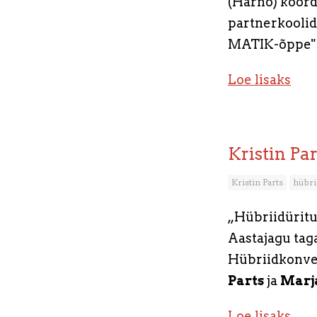
(Harno) koor
partnerkoolide
MATIK-õppe" ü
Loe lisaks
Kristin Pa
Kristin Parts
hübri
„Hübriidüritus
Aastajagu taga
Hübriidkonve
Parts
ja
Marj
Loe lisaks