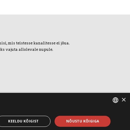
i, mis teistesse kanalitesse ei jõua.
ks vajuta allolevale nupule.
×
ESTONIAN
KEELDU KÕIGIST
NÕUSTU KÕIGIGA
ENGLISH