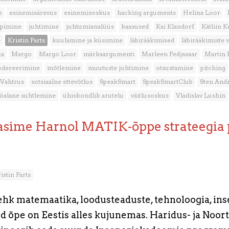
e
esinemisärevus
esinemisoskus
hacking arguments
Helina Loor
ppimine
juhtimine
juhtumianalüüs
kaasused
Kai Klandorf
Kätliin K
e
Kristin Parts
kuulamine ja küsimine
läbirääkimised
läbirääkimiste 
ka
Margo
Margo Loor
märkaargumenti
Marleen Pedjasaar
Martin
dereerimine
mõtlemine
muutuste juhtimine
otsustamine
pitching
 Vahtrus
sotsiaalne ettevõtlus
SpeakSmart
SpeakSmartClub
Sten Andr
öalane suhtlemine
ühiskondlik arutelu
väitlusoskus
Vladislav Lushin
tasime Harnol MATIK-õppe strateegia 
istin Parts
hk matemaatika, loodusteaduste, tehnoloogia, ins
ud õpe on Eestis alles kujunemas. Haridus- ja Noo