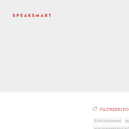
FILTREERI P
Kõik postitused
ag
argumenteeritud su