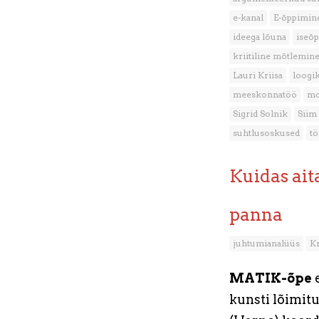
e-kanal
E-õppimin
ideega lõuna
iseõ
kriitiline mõtlemin
Lauri Kriisa
loogi
meeskonnatöö
mo
Sigrid Solnik
Siim
suhtlusoskused
tö
Kuidas ai
panna
juhtumianalüüs
Kr
MATIK-õpe
e
kunsti lõimit