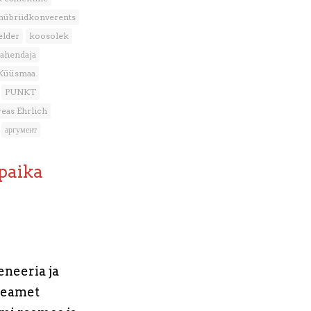
hübriidkonverents
elder
koosolek
vahendaja
 Küüsmaa
PUNKT
eas Ehrlich
аргумент
paika
eneeria ja
rteamet