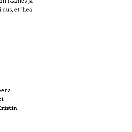
mi raames ja
 uus, et "hea
eena.
i.
ristin