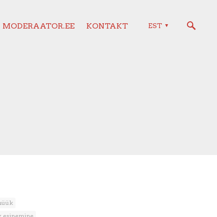
MODERAATOR.EE
KONTAKT
EST
müük
ik esinemine