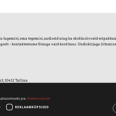
u lugemist, oma tegemisi, uudiseid ning ka eksklusiivseid eripakkumis
igselt - kontakteerume Sinuga vaid kord kuus. Uudiskirjaga liitumise
A3, 10412 Tallinn
nalüüsimiseks jne.
Rohkem teavet
D
REKLAAMKÜPSISED