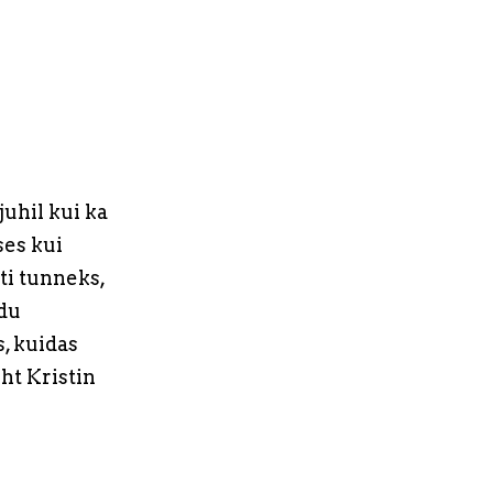
juhil kui ka
ses kui
ti tunneks,
udu
, kuidas
ht Kristin