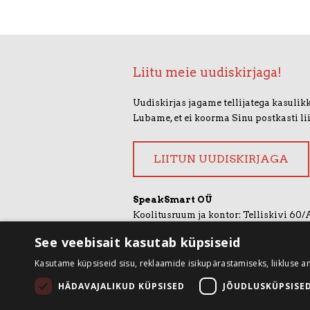
Liitu meie uudiskirjaga!
Uudiskirjas jagame tellijatega kasulikk
Lubame, et ei koorma Sinu postkasti li
LIITUN UUDISKIRJAGA
SpeakSmart OÜ
Koolitusruum ja kontor: Telliskivi 60/
+372 5388 4854
See veebisait kasutab küpsiseid
info@speaksmart.ee
Kasutame küpsiseid sisu, reklaamide isikupärastamiseks, liikluse a
Leia meid sotsiaalmeediast:
HÄDAVAJALIKUD KÜPSISED
JÕUDLUSKÜPSISE
Facebook
LinkedIn