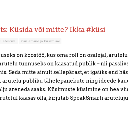
rts: Küsida või mitte? Ikka #küsi
usfestival
kuulamine ja küsimine
useks on koostöö, kus oma roll on osalejal, arutelu
arutelu tunnuseks on kaasatud publik – nii passiiv
is. Seda mitte ainult sellepärast, et igaüks end häs
 et arutelu publiku tähelepanekute ning ideede ka
alju areneda saaks. Küsimuste küsimine on hea viis
rutelul kaasas olla, kirjutab SpeakSmarti aruteluju