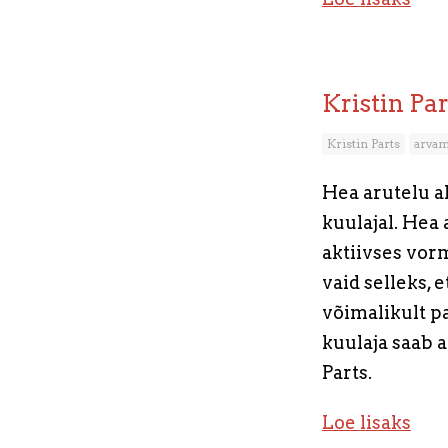
Kristin Pa
Kristin Parts
arvam
Hea arutelu al
kuulajal. Hea 
aktiivses vorm
vaid selleks,
võimalikult p
kuulaja saab a
Parts.
Loe lisaks