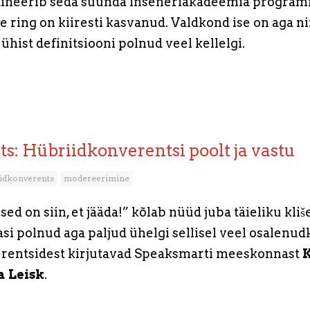
dineerib seda suunda Inseneriakadeemia program
 ring on kiiresti kasvanud. Valdkond ise on aga nii
hist definitsiooni polnud veel kellelgi.
rts: Hübriidkonverentsi poolt ja vastu
idkonverents
modereerimine
ed on siin, et jääda!” kõlab nüüd juba täieliku kliš
si polnud aga paljud ühelgi sellisel veel osalenudk
rentsidest kirjutavad Speaksmarti meeskonnast
K
a Leisk
.