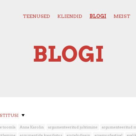
TEENUSED
KLIENDID
BLOGI
MEIST
BLOGI
OSTITUSI
e toomla
Anna Karolin
argumenteeritud juhtimine
argumenteeritud 
htlemine
argumentide kaardistus
aruteludisain
arvamusfestival
aval