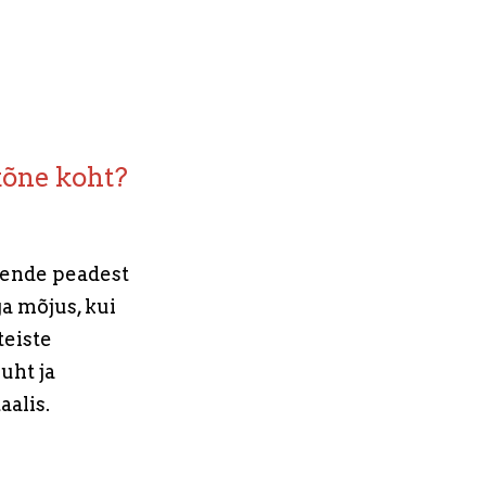
kõne koht?
 nende peadest
a mõjus, kui
teiste
uht ja
alis.