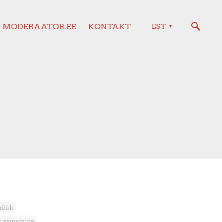
MODERAATOR.EE
KONTAKT
EST
müük
ik esinemine