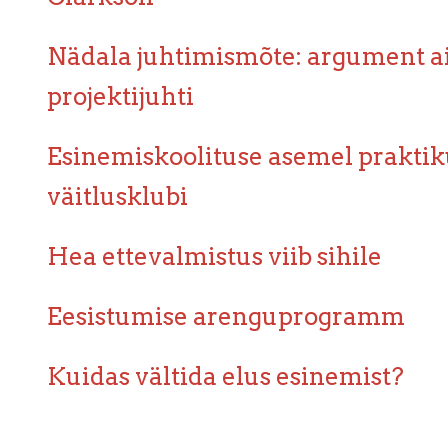
Nädala juhtimismõte: argument a
projektijuhti
Esinemiskoolituse asemel praktik
väitlusklubi
Hea ettevalmistus viib sihile
Eesistumise arenguprogramm
Kuidas vältida elus esinemist?