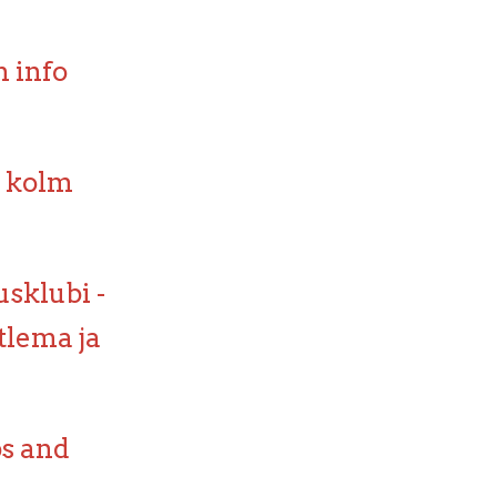
 info
e kolm
usklubi -
tlema ja
bs and