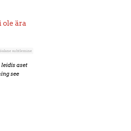
 ole ära
öalane suhtlemine
leidis aset
ning see