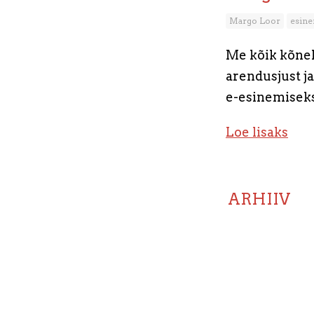
Margo Loor
esin
Me kõik kõnel
arendusjust ja
e-esinemiseks
Loe lisaks
ARHIIV