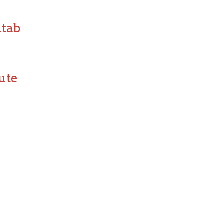
itab
ute