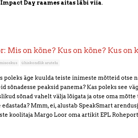
mpact Day raames aitas läbi viia
.
: Mis on kõne? Kus on kõne? Kus on 
emisoskus
ühiskondlik arutelu
as poleks äge kuulda teiste inimeste mõtteid otse
neid sõnadesse peaksid panema? Kas poleks see väg
likud sõnad vahelt välja lõigata ja otse oma mõtte 
 edastada? Mmm, ei, alustab SpeakSmart arendusj
te koolitaja Margo Loor oma artikit EPL Roheporta