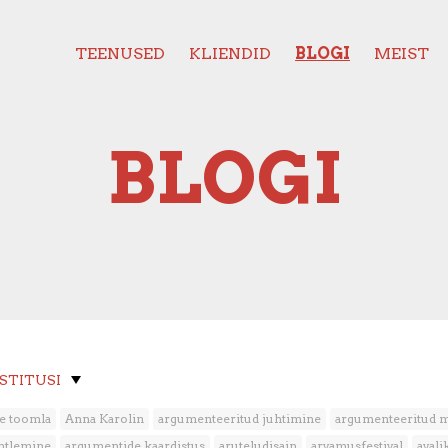
TEENUSED
KLIENDID
BLOGI
MEIST
BLOGI
OSTITUSI
e toomla
Anna Karolin
argumenteeritud juhtimine
argumenteeritud 
htlemine
argumentide kaardistus
aruteludisain
arvamusfestival
aval