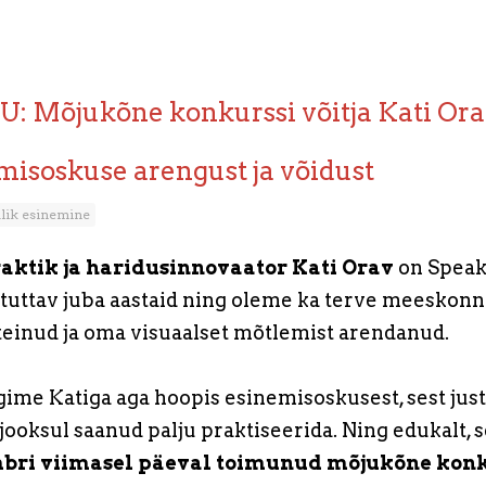
 Mõjukõne konkurssi võitja Kati Ora
isoskuse arengust ja võidust
alik esinemine
aktik ja haridusinnovaator Kati Orav
on Spea
uttav juba aastaid ning oleme ka terve meeskon
 teinud ja oma visuaalset mõtlemist arendanud.
gime Katiga aga hoopis esinemisoskusest, sest just
jooksul saanud palju praktiseerida. Ning edukalt, se
mbri viimasel päeval toimunud mõjukõne konk