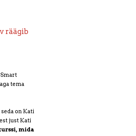
v räägib
kSmart
naga tema
 seda on Kati
st just Kati
urssi, mida