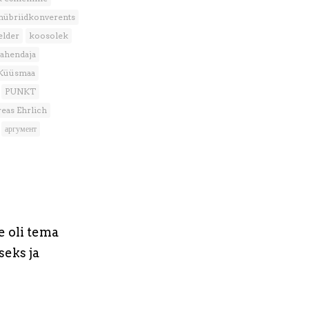
hübriidkonverents
elder
koosolek
vahendaja
 Küüsmaa
PUNKT
eas Ehrlich
аргумент
e oli tema
seks ja