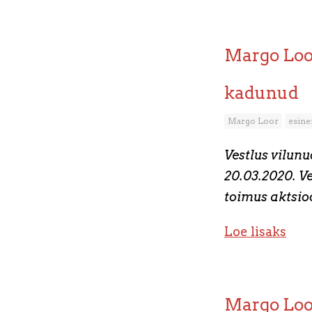
Margo Loor
kadunud
Margo Loor
esin
Vestlus vilunu
20.03.2020. V
toimus aktsio
Loe lisaks
Margo Loo