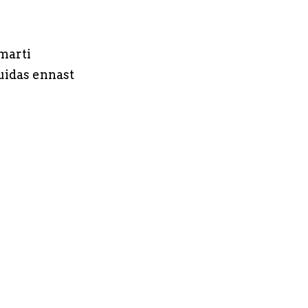
marti
uidas ennast