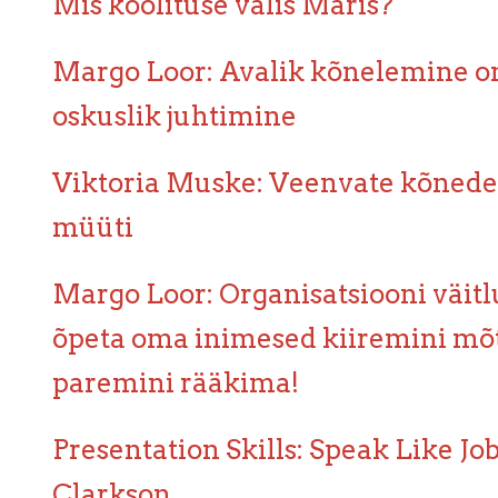
Mis koolituse valis Maris?
Margo Loor: Avalik kõnelemine on
oskuslik juhtimine
Viktoria Muske: Veenvate kõned
müüti
Margo Loor: Organisatsiooni väitl
õpeta oma inimesed kiiremini mõ
paremini rääkima!
Presentation Skills: Speak Like Jo
Clarkson