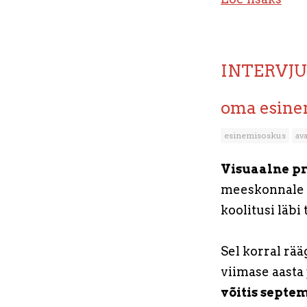
INTERVJUU:
oma esinem
esinemisoskus
av
Visuaalne pr
meeskonnale t
koolitusi läbi
Sel korral rää
viimase aasta 
võitis septe