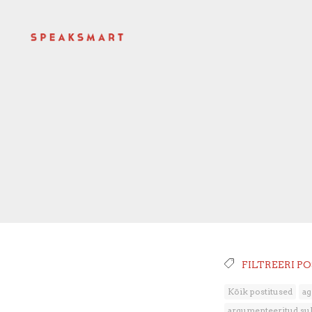
FILTREERI P
Kõik postitused
ag
argumenteeritud su