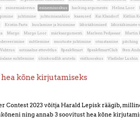
e
esinemisärevus
esinemisoskus
hacking arguments
Helina Loor
ppimine
juhtimine
juhtumianalüüs
kaasused
Kai Klandorf
Kätliin K
e
Kristin Parts
kuulamine ja küsimine
läbirääkimised
läbirääkimiste 
ka
Margo
Margo Loor
märkaargumenti
Marleen Pedjasaar
Martin
dereerimine
mõtlemine
muutuste juhtimine
otsustamine
pitching
 Vahtrus
sotsiaalne ettevõtlus
SpeakSmart
SpeakSmartClub
Sten Andr
öalane suhtlemine
ühiskondlik arutelu
väitlusoskus
Vladislav Lushin
t hea kõne kirjutamiseks
r Contest 2023 võitja Harald Lepisk räägib, millin
kõneni ning annab 3 soovitust hea kõne kirjutami