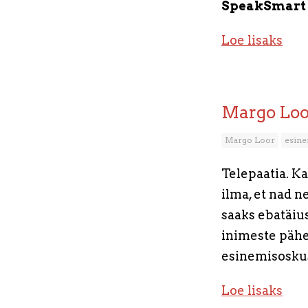
SpeakSmart I
Loe lisaks
Margo Loor
Margo Loor
esin
Telepaatia. K
ilma, et nad 
saaks ebatäius
inimeste pähe
esinemisoskus
Loe lisaks