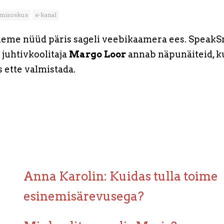
emisoskus
e-kanal
eme nüüd päris sageli veebikaamera ees. SpeakS
 juhtivkoolitaja
Margo Loor
annab näpunäiteid, k
 ette valmistada.
Anna Karolin: Kuidas tulla toime
esinemisärevusega?