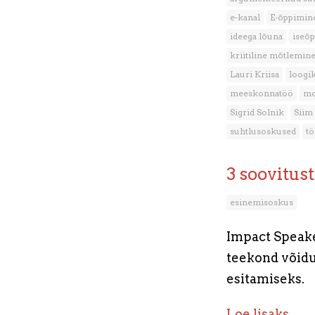
e-kanal
E-õppimin
ideega lõuna
iseõ
kriitiline mõtlemin
Lauri Kriisa
loogi
meeskonnatöö
mo
Sigrid Solnik
Siim
suhtlusoskused
tö
3 soovitus
esinemisoskus
Impact Speake
teekond võidu
esitamiseks.
Loe lisaks