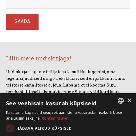
Liitu meie uudiskirjaga!
Uudiskirjas jagame tellijatega kasulikku lugemist, oma
tegemisi, uudiseid ning ka eksklusiivseid eripakkumisi, mis
teistesse kanalitesse ei jõua. Lubame, et ei koorma Sinu
postkasti liigselt - kontakteerume Sinuga vaid kord kuus.
×
Uudiskirjaga liitumiseks vajuta allolevale nupule.
See veebisait kasutab küpsiseid
Kasutame küpsiseid sisu, reklaamide isikupärastamiseks, liikluse
LIITUN UUDISKIRJAGA
ESTONIAN
analüüsimiseks jne.
Rohkem teavet
ENGLISH
HÄDAVAJALIKUD KÜPSISED
SpeakSmart OÜ