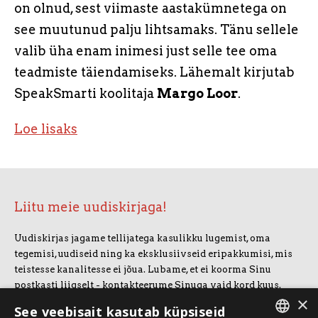
on olnud, sest viimaste aastakümnetega on
see muutunud palju lihtsamaks. Tänu sellele
valib üha enam inimesi just selle tee oma
teadmiste täiendamiseks. Lähemalt kirjutab
SpeakSmarti koolitaja
Margo Loor
.
Loe lisaks
Liitu meie uudiskirjaga!
Uudiskirjas jagame tellijatega kasulikku lugemist, oma
tegemisi, uudiseid ning ka eksklusiivseid eripakkumisi, mis
teistesse kanalitesse ei jõua. Lubame, et ei koorma Sinu
postkasti liigselt - kontakteerume Sinuga vaid kord kuus.
×
Uudiskirjaga liitumiseks vajuta allolevale nupule.
See veebisait kasutab küpsiseid