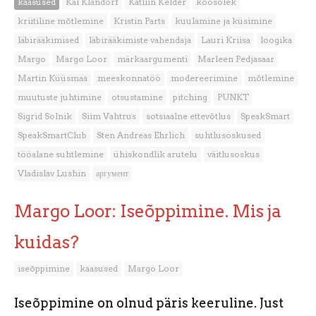
kaasused
Kai Klandorf
Kätliin Kelder
koosolek
kriitiline mõtlemine
Kristin Parts
kuulamine ja küsimine
läbirääkimised
läbirääkimiste vahendaja
Lauri Kriisa
loogika
Margo
Margo Loor
märkaargumenti
Marleen Pedjasaar
Martin Küüsmaa
meeskonnatöö
modereerimine
mõtlemine
muutuste juhtimine
otsustamine
pitching
PUNKT
Sigrid Solnik
Siim Vahtrus
sotsiaalne ettevõtlus
SpeakSmart
SpeakSmartClub
Sten Andreas Ehrlich
suhtlusoskused
tööalane suhtlemine
ühiskondlik arutelu
väitlusoskus
Vladislav Lushin
аргумент
Margo Loor: Iseõppimine. Mis ja
kuidas?
iseõppimine
kaasused
Margo Loor
Iseõppimine on olnud päris keeruline. Just