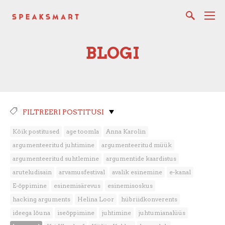
BLOGI
FILTREERI POSTITUSI
Kõik postitused
age toomla
Anna Karolin
argumenteeritud juhtimine
argumenteeritud müük
argumenteeritud suhtlemine
argumentide kaardistus
aruteludisain
arvamusfestival
avalik esinemine
e-kanal
E-õppimine
esinemisärevus
esinemisoskus
hacking arguments
Helina Loor
hübriidkonverents
ideega lõuna
iseõppimine
juhtimine
juhtumianalüüs