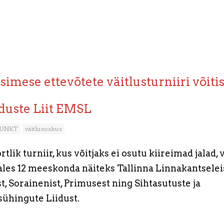
imese ettevõtete väitlusturniiri võiti
uste Liit EMSL
UNKT
väitlusoskus
rtlik turniir, kus võitjaks ei osutu kiireimad jalad,
les 12 meeskonda näiteks Tallinna Linnakantseleist
st, Sorainenist, Primusest ning Sihtasutuste ja
ühingute Liidust.