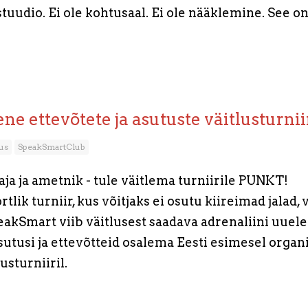
stuudio. Ei ole kohtusaal. Ei ole nääklemine. See on
ene ettevõtete ja asutuste väitlusturn
us
SpeakSmartClub
taja ja ametnik - tule väitlema turniirile PUNKT!
lik turniir, kus võitjaks ei osutu kiireimad jalad,
akSmart viib väitlusest saadava adrenaliini uuel
sutusi ja ettevõtteid osalema Eesti esimesel organ
usturniiril.