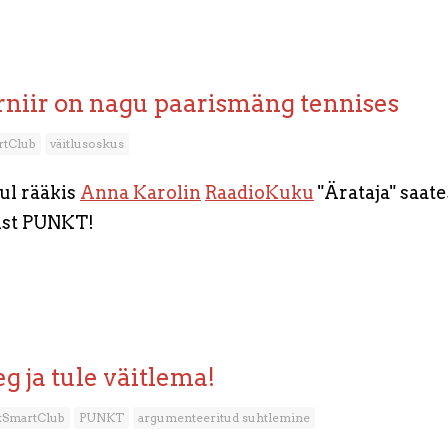
niir on nagu paarismäng tennises
rtClub
väitlusoskus
l rääkis
Anna Karolin
RaadioKuku
"Ärataja" saate
rist PUNKT!
g ja tule väitlema!
kSmartClub
PUNKT
argumenteeritud suhtlemine