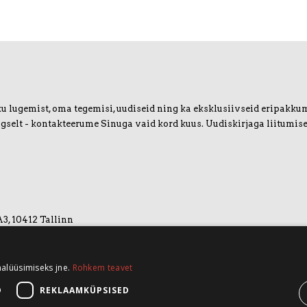
u lugemist, oma tegemisi, uudiseid ning ka eksklusiivseid eripakkumis
igselt - kontakteerume Sinuga vaid kord kuus. Uudiskirjaga liitumise
A3, 10412 Tallinn
nalüüsimiseks jne.
Rohkem teavet
D
REKLAAMKÜPSISED