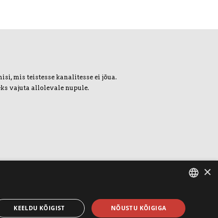
i, mis teistesse kanalitesse ei jõua.
ks vajuta allolevale nupule.
×
ESTONIAN
KEELDU KÕIGIST
NÕUSTU KÕIGIGA
ENGLISH