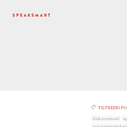
FILTREERI P
Kõik postitused
ag
argumenteeritud su