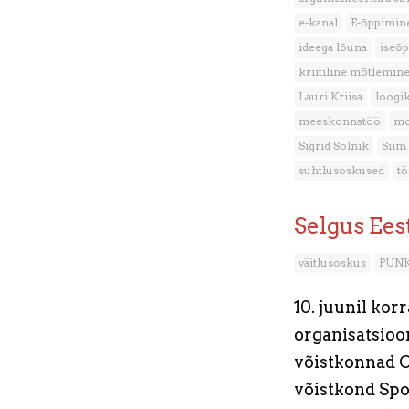
e-kanal
E-õppimin
ideega lõuna
iseõ
kriitiline mõtlemin
Lauri Kriisa
loogi
meeskonnatöö
mo
Sigrid Solnik
Siim
suhtlusoskused
tö
Selgus Ees
väitlusoskus
PUN
10. juunil kor
organisatsioon
võistkonnad Co
võistkond Spo