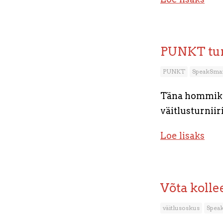
PUNKT tur
PUNKT
SpeakSma
Täna hommiku
väitlusturnii
Loe lisaks
Võta kollee
väitlusoskus
Spea