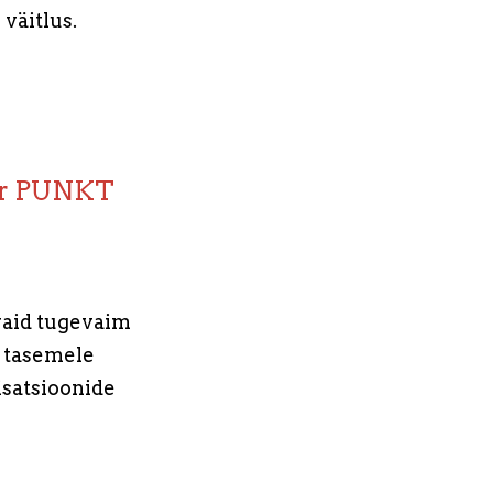
 väitlus.
iir PUNKT
 vaid tugevaim
e tasemele
isatsioonide