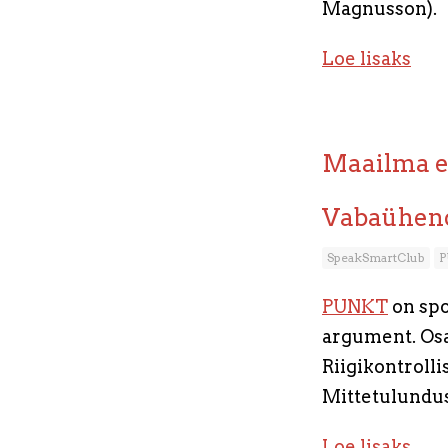
Magnusson).
Loe lisaks
Maailma es
Vabaühend
SpeakSmartClub
P
PUNKT
on spo
argument. Osa
Riigikontrolli
Mittetulundus
Loe lisaks