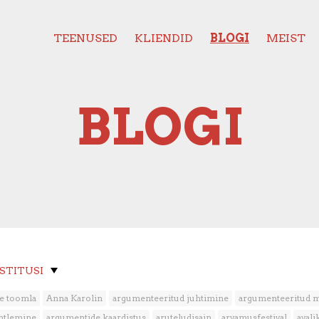
TEENUSED
KLIENDID
BLOGI
MEIST
BLOGI
OSTITUSI
e toomla
Anna Karolin
argumenteeritud juhtimine
argumenteeritud 
htlemine
argumentide kaardistus
aruteludisain
arvamusfestival
aval