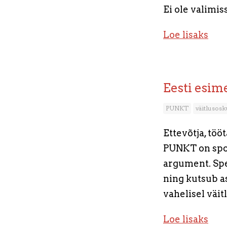
Ei ole valimis
Loe lisaks
Eesti esim
PUNKT
väitlusosk
Ettevõtja, töö
PUNKT on sport
argument. Spe
ning kutsub a
vahelisel väitl
Loe lisaks