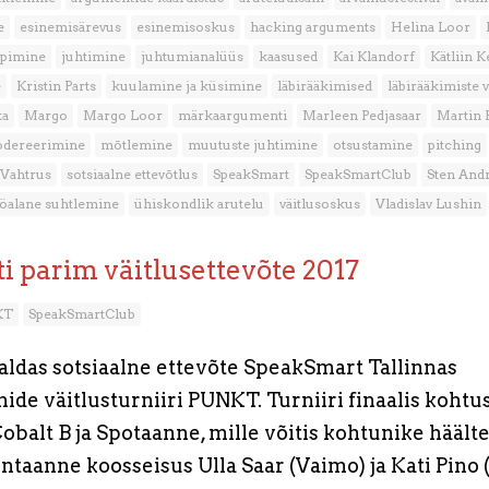
e
esinemisärevus
esinemisoskus
hacking arguments
Helina Loor
ppimine
juhtimine
juhtumianalüüs
kaasused
Kai Klandorf
Kätliin K
e
Kristin Parts
kuulamine ja küsimine
läbirääkimised
läbirääkimiste 
ka
Margo
Margo Loor
märkaargumenti
Marleen Pedjasaar
Martin
dereerimine
mõtlemine
muutuste juhtimine
otsustamine
pitching
 Vahtrus
sotsiaalne ettevõtlus
SpeakSmart
SpeakSmartClub
Sten Andr
öalane suhtlemine
ühiskondlik arutelu
väitlusoskus
Vladislav Lushin
ti parim väitlusettevõte 2017
KT
SpeakSmartClub
raldas sotsiaalne ettevõte SpeakSmart Tallinnas
ide väitlusturniiri PUNKT. Turniiri finaalis kohtu
balt B ja Spotaanne, mille võitis kohtunike häälte
ntaanne koosseisus Ulla Saar (Vaimo) ja Kati Pino