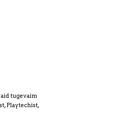
s
 vaid tugevaim
, Playtechist,