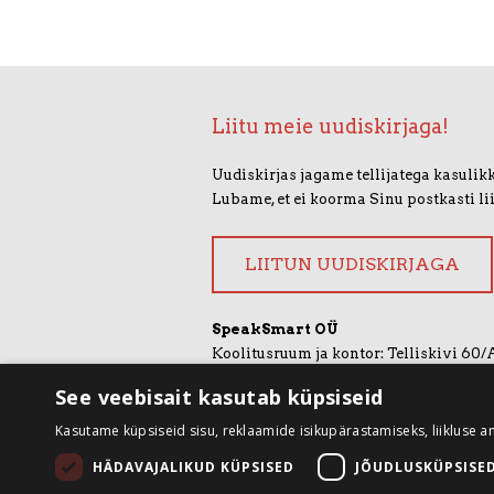
Liitu meie uudiskirjaga!
Uudiskirjas jagame tellijatega kasulikk
Lubame, et ei koorma Sinu postkasti li
LIITUN UUDISKIRJAGA
SpeakSmart OÜ
Koolitusruum ja kontor: Telliskivi 60/
+372 5388 4854
See veebisait kasutab küpsiseid
info@speaksmart.ee
Kasutame küpsiseid sisu, reklaamide isikupärastamiseks, liikluse a
Leia meid sotsiaalmeediast:
HÄDAVAJALIKUD KÜPSISED
JÕUDLUSKÜPSISE
Facebook