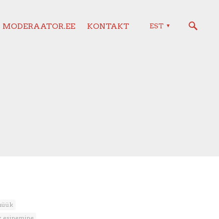
MODERAATOR.EE
KONTAKT
EST
müük
ik esinemine