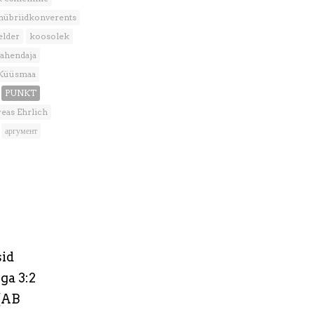
hübriidkonverents
elder
koosolek
vahendaja
 Küüsmaa
PUNKT
eas Ehrlich
аргумент
sid
ga 3:2
 (AB