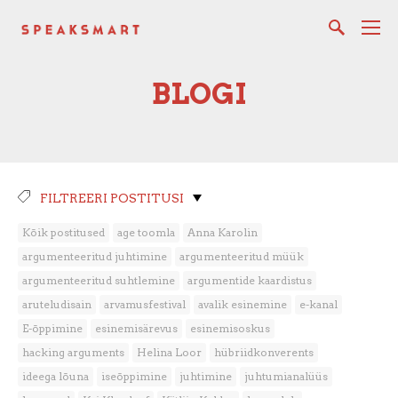
BLOGI
FILTREERI POSTITUSI
Kõik postitused
age toomla
Anna Karolin
argumenteeritud juhtimine
argumenteeritud müük
argumenteeritud suhtlemine
argumentide kaardistus
aruteludisain
arvamusfestival
avalik esinemine
e-kanal
E-õppimine
esinemisärevus
esinemisoskus
hacking arguments
Helina Loor
hübriidkonverents
ideega lõuna
iseõppimine
juhtimine
juhtumianalüüs