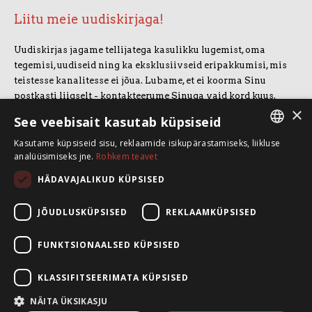
Liitu meie uudiskirjaga!
Uudiskirjas jagame tellijatega kasulikku lugemist, oma
tegemisi, uudiseid ning ka eksklusiivseid eripakkumisi, mis
teistesse kanalitesse ei jõua. Lubame, et ei koorma Sinu
postkasti liigselt - kontakteerume Sinuga vaid kord kuus.
×
Uudiskirjaga liitumiseks vajuta allolevale nupule.
See veebisait kasutab küpsiseid
Kasutame küpsiseid sisu, reklaamide isikupärastamiseks, liikluse
LIITUN UUDISKIRJAGA
ESTONIAN
analüüsimiseks jne.
Rohkem teavet
ENGLISH
HÄDAVAJALIKUD KÜPSISED
SpeakSmart OÜ
Koolitusruum ja kontor: Telliskivi 60/A3, 10412 Tallinn
JÕUDLUSKÜPSISED
REKLAAMKÜPSISED
+372 5388 4854
info@speaksmart.ee
FUNKTSIONAALSED KÜPSISED
Leia meid sotsiaalmeediast:
KLASSIFITSEERIMATA KÜPSISED
Facebook
LinkedIn
NÄITA ÜKSIKASJU