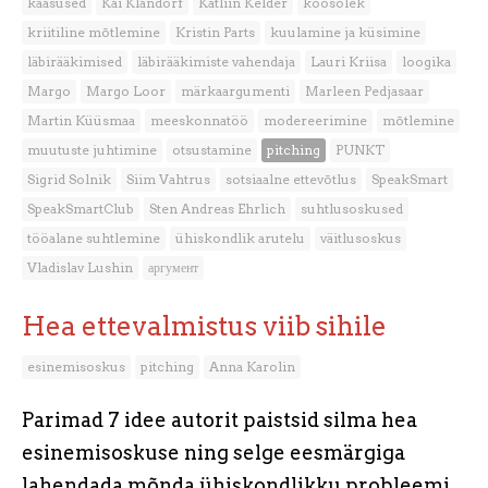
kaasused
Kai Klandorf
Kätliin Kelder
koosolek
kriitiline mõtlemine
Kristin Parts
kuulamine ja küsimine
läbirääkimised
läbirääkimiste vahendaja
Lauri Kriisa
loogika
Margo
Margo Loor
märkaargumenti
Marleen Pedjasaar
Martin Küüsmaa
meeskonnatöö
modereerimine
mõtlemine
muutuste juhtimine
otsustamine
pitching
PUNKT
Sigrid Solnik
Siim Vahtrus
sotsiaalne ettevõtlus
SpeakSmart
SpeakSmartClub
Sten Andreas Ehrlich
suhtlusoskused
tööalane suhtlemine
ühiskondlik arutelu
väitlusoskus
Vladislav Lushin
аргумент
Hea ettevalmistus viib sihile
esinemisoskus
pitching
Anna Karolin
Parimad 7 idee autorit paistsid silma hea
esinemisoskuse ning selge eesmärgiga
lahendada mõnda ühiskondlikku probleemi