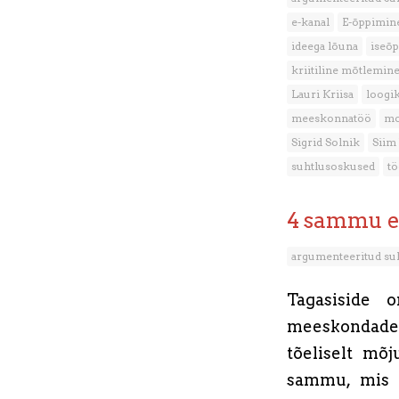
e-kanal
E-õppimin
ideega lõuna
iseõ
kriitiline mõtlemin
Lauri Kriisa
loogi
meeskonnatöö
mo
Sigrid Solnik
Siim
suhtlusoskused
tö
4 sammu e
argumenteeritud su
Tagasiside o
meeskondadel
tõeliselt mõj
sammu, mis t