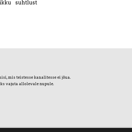
ikku suhtlust
i, mis teistesse kanalitesse ei jõua.
ks vajuta allolevale nupule.