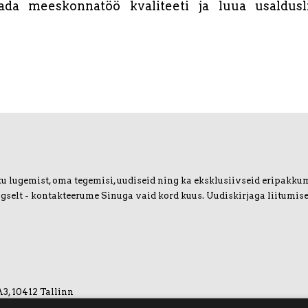
ada meeskonnatöö kvaliteeti ja luua usaldusl
u lugemist, oma tegemisi, uudiseid ning ka eksklusiivseid eripakkumis
igselt - kontakteerume Sinuga vaid kord kuus. Uudiskirjaga liitumise
A3, 10412 Tallinn