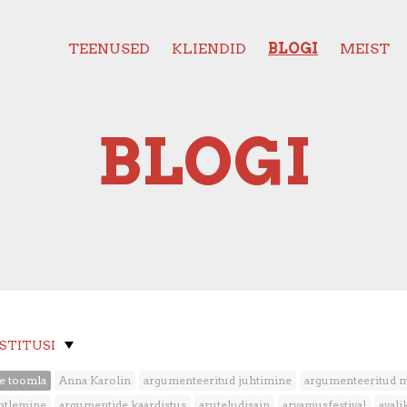
TEENUSED
KLIENDID
BLOGI
MEIST
BLOGI
OSTITUSI
e toomla
Anna Karolin
argumenteeritud juhtimine
argumenteeritud 
htlemine
argumentide kaardistus
aruteludisain
arvamusfestival
aval