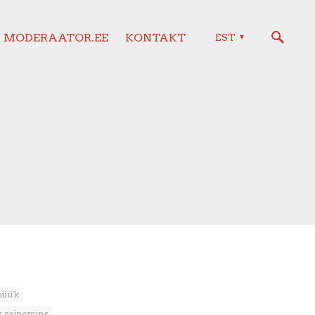
MODERAATOR.EE
KONTAKT
EST
müük
ik esinemine