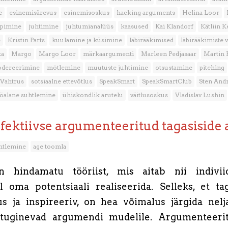
e
esinemisärevus
esinemisoskus
hacking arguments
Helina Loor
ppimine
juhtimine
juhtumianalüüs
kaasused
Kai Klandorf
Kätliin K
e
Kristin Parts
kuulamine ja küsimine
läbirääkimised
läbirääkimiste 
ka
Margo
Margo Loor
märkaargumenti
Marleen Pedjasaar
Martin
dereerimine
mõtlemine
muutuste juhtimine
otsustamine
pitching
 Vahtrus
sotsiaalne ettevõtlus
SpeakSmart
SpeakSmartClub
Sten Andr
öalane suhtlemine
ühiskondlik arutelu
väitlusoskus
Vladislav Lushin
fektiivse argumenteeritud tagasiside
htlemine
age toomla
n hindamatu tööriist, mis aitab nii indivi
 oma potentsiaali realiseerida. Selleks, et tag
us ja inspireeriv, on hea võimalus järgida nel
uginevad argumendi mudelile. Argumenteerit