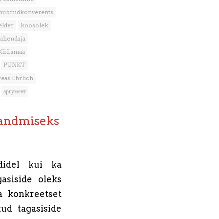
hübriidkonverents
elder
koosolek
vahendaja
 Küüsmaa
PUNKT
eas Ehrlich
аргумент
 andmiseks
ididel kui ka
asiside oleks
ja konkreetset
ud tagasiside