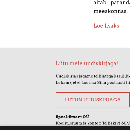
aitab parand
meeskonnas.
Loe lisaks
Liitu meie uudiskirjaga!
Uudiskirjas jagame tellijatega kasulikk
Lubame, et ei koorma Sinu postkasti li
LIITUN UUDISKIRJAGA
SpeakSmart OÜ
Koolitusruum ja kontor: Telliskivi 60/
+372 5388 4854