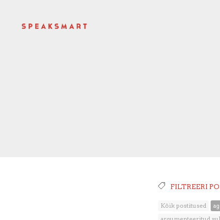
FILTREERI P
Kõik postitused
ag
argumenteeritud su