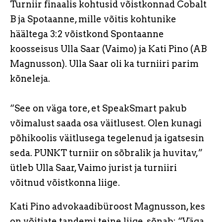
Turniir finaalis kohtusid võistkonnad Cobalt
B ja Spotaanne, mille võitis kohtunike
häältega 3:2 võistkond Spontaanne
koosseisus Ulla Saar (Vaimo) ja Kati Pino (AB
Magnusson). Ulla Saar oli ka turniiri parim
kõneleja.
“See on väga tore, et SpeakSmart pakub
võimalust saada osa väitlusest. Olen kunagi
põhikoolis väitlusega tegelenud ja igatsesin
seda. PUNKT turniir on sõbralik ja huvitav,”
ütleb Ulla Saar, Vaimo jurist ja turniiri
võitnud võistkonna liige.
Kati Pino advokaadibüroost Magnusson, kes
on võitjate tandemi teine liige, sõnab: “Väga