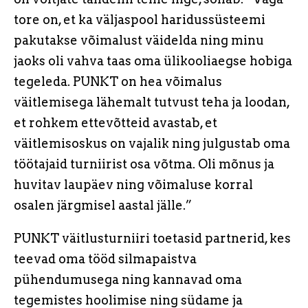
tore on, et ka väljaspool haridussüsteemi
pakutakse võimalust väidelda ning minu
jaoks oli vahva taas oma ülikooliaegse hobiga
tegeleda. PUNKT on hea võimalus
väitlemisega lähemalt tutvust teha ja loodan,
et rohkem ettevõtteid avastab, et
väitlemisoskus on vajalik ning julgustab oma
töötajaid turniirist osa võtma. Oli mõnus ja
huvitav laupäev ning võimaluse korral
osalen järgmisel aastal jälle.”
PUNKT väitlusturniiri toetasid partnerid, kes
teevad oma tööd silmapaistva
pühendumusega ning kannavad oma
tegemistes hoolimise ning südame ja