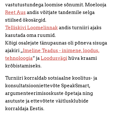
vastutustundega loomise sõnumit. Moelooja
Reet Aus
andis võitjate tandemile selga
stiilsed ökosärgid.
Telliskivi Loomelinnak
andis turniiri ajaks
kasutada oma ruumid.
Kõigi osalejate tänupaunas oli põneva sisuga
ajakiri „
Imeline Teadus - inimene, loodus,
tehnoloogia
“ ja
Loodusvägi
hüva kraami
krõbistamiseks.
Turniiri korraldab sotsiaalne koolitus- ja
konsultatsiooniettevõte SpeakSmart,
argumenteerimisoskuste õpetaja ning
asutuste ja ettevõtete väitlusklubide
korraldaja Eestis.