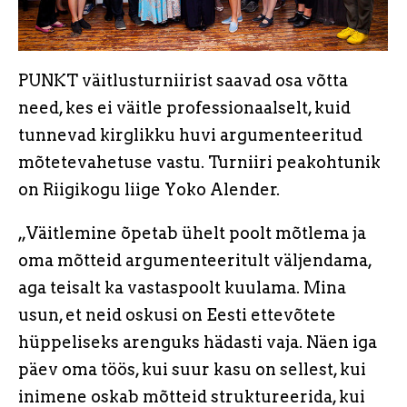
PUNKT väitlusturniirist saavad osa võtta
need, kes ei väitle professionaalselt, kuid
tunnevad kirglikku huvi argumenteeritud
mõtetevahetuse vastu. Turniiri peakohtunik
on Riigikogu liige Yoko Alender.
„Väitlemine õpetab ühelt poolt mõtlema ja
oma mõtteid argumenteeritult väljendama,
aga teisalt ka vastaspoolt kuulama. Mina
usun, et neid oskusi on Eesti ettevõtete
hüppeliseks arenguks hädasti vaja. Näen iga
päev oma töös, kui suur kasu on sellest, kui
inimene oskab mõtteid struktureerida, kui