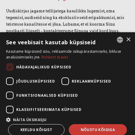
Uudiskirjas jagame tellijatega kasulikku lugemist, oma
tegemisi, uudiseid ning ka eksklusiivseid eripakkumisi, mis
teistesse kanalitesse ei jõua. Lubame, et ei koorma Sinu
postkasti liigselt - kontakteerume Sinuga vaid kord kuus.
×
Uudiskirjaga liitumiseks vajuta allolevale nupule.
See veebisait kasutab küpsiseid
Kasutame küpsiseid sisu, reklaamide isikupärastamiseks, liikluse
LIITUN UUDISKIRJAGA
ESTONIAN
analüüsimiseks jne.
Rohkem teavet
ENGLISH
HÄDAVAJALIKUD KÜPSISED
SpeakSmart OÜ
Koolitusruum ja kontor: Telliskivi 60/A3, 10412 Tallinn
JÕUDLUSKÜPSISED
REKLAAMKÜPSISED
+372 5388 4854
info@speaksmart.ee
FUNKTSIONAALSED KÜPSISED
Leia meid sotsiaalmeediast:
KLASSIFITSEERIMATA KÜPSISED
Facebook
NÄITA ÜKSIKASJU
LinkedIn
Instagram
KEELDU KÕIGIST
NÕUSTU KÕIGIGA