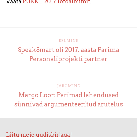
Vaata
PUNKT 2017 fotoalbumit
.
EELMINE
SpeakSmart oli 2017. aasta Parima
Personaliprojekti partner
JÄRGMINE
Margo Loor: Parimad lahendused
sünnivad argumenteeritud arutelus
Liitu meie uudiskirjaga!