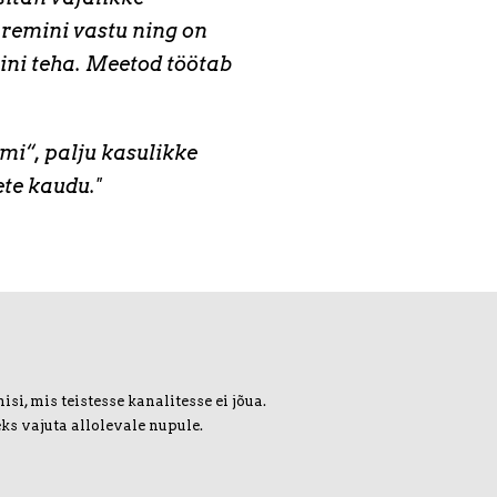
remini vastu ning on
ni teha. Meetod töötab
mi“, palju kasulikke
ete kaudu."
i, mis teistesse kanalitesse ei jõua.
ks vajuta allolevale nupule.