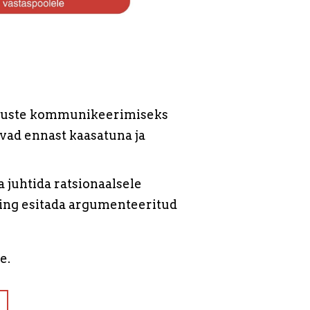
otsuste kommunikeerimiseks
vad ennast kaasatuna ja
a juhtida ratsionaalsele
ning esitada argumenteeritud
le.