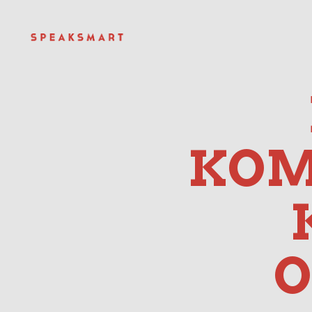
KOM
O