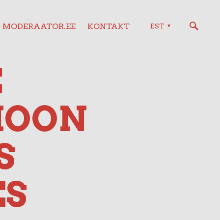
MODERAATOR.EE
KONTAKT
EST
E
IOON
S
ES