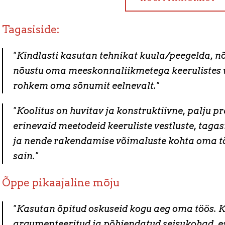
Tagasiside:
"Kindlasti kasutan tehnikat kuula/peegelda, nõ
nõustu oma meeskonnaliikmetega keerulistes v
rohkem oma sõnumit eelnevalt."
"Koolitus on huvitav ja konstruktiivne, palju p
erinevaid meetodeid keeruliste vestluste, taga
ja nende rakendamise võimaluste kohta oma t
sain."
Õppe pikaajaline mõju
"Kasutan õpitud oskuseid kogu aeg oma töös. K
argumenteeritud ja põhjendatud seisukohad, es