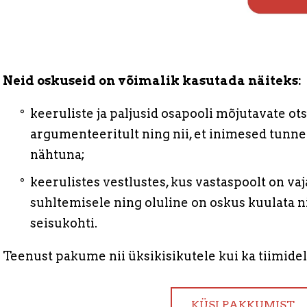
Neid oskuseid on võimalik kasutada näiteks:
keeruliste ja paljusid osapooli mõjutavate 
argumenteeritult ning nii, et inimesed tunne
nähtuna;
keerulistes vestlustes, kus vastaspoolt on vaj
suhltemisele ning oluline on oskus kuulata 
seisukohti.
Teenust pakume nii üksikisikutele kui ka tiimide
KÜSI PAKKUMIST