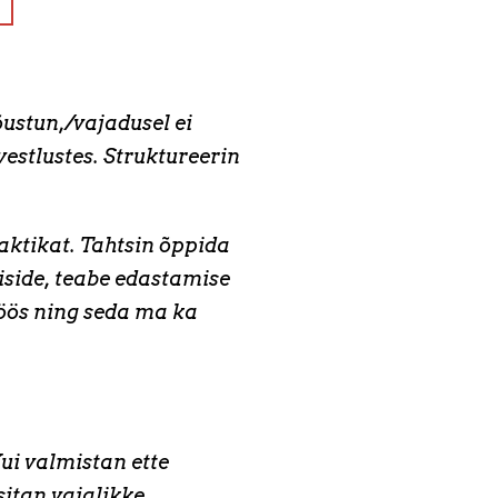
ustun,/vajadusel ei
estlustes. Struktureerin
raktikat. Tahtsin õppida
siside, teabe edastamise
öös ning seda ma ka
ui valmistan ette
itan vajalikke