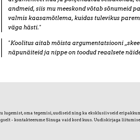
andmeid, siis mu meeskond võtab sõnumeid pa
valmis kaasamõtlema, kuidas tulevikus paremi
väga hästi."
"Koolitus aitab mõista argumentatsiooni „skee
näpunäiteid ja nippe on toodud reaalsete näid
u lugemist, oma tegemisi, uudiseid ning ka eksklusiivseid eripakkumis
igselt - kontakteerume Sinuga vaid kord kuus. Uudiskirjaga liitumise