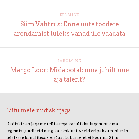
EELMINE
Siim Vahtrus: Enne uute toodete
arendamist tuleks vanad üle vaadata
JÄRGMINE
Margo Loor: Mida ootab oma juhilt uue
aja talent?
Liitu meie uudiskirjaga!
Uudiskirjas jagame tellijatega kasulikku lugemist, oma
tegemisi, uudiseid ning ka eksklusiivseid eripakkumisi, mis
teistesse kanalitesse ei jõua. Lubame, et ei koorma Sinu