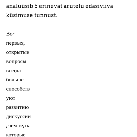
analüüsib 5 erinevat arutelu edasiviiva
küsimuse tunnust.
Во-
первых,
открытые
вопросы
всегда
больше
способств
уют
развитию
дискуссии
, чем те, на
которые