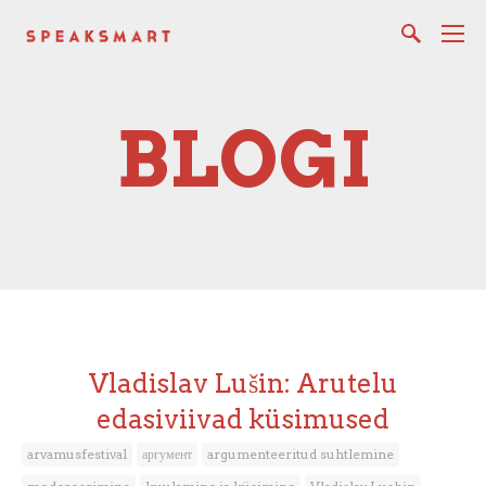
BLOGI
Vladislav Lušin: Arutelu
edasiviivad küsimused
arvamusfestival
аргумент
argumenteeritud suhtlemine