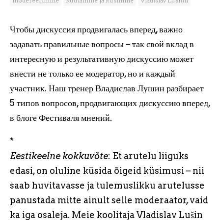
modereerimine
kuulamine ja küsimine
Vladislav Lushin
Чтобы дискуссия продвигалась вперед, важно
задавать правильные вопросы – так свой вклад в
интересную и результативную дискуссию может
внести не только ее модератор, но и каждый
участник. Наш тренер Владислав Лушин разбирает
5 типов вопросов, продвигающих дискуссию вперед,
в блоге Фестиваля мнений.
*
Eestikeelne kokkuvõte
: Et arutelu liiguks
edasi, on oluline küsida õigeid küsimusi – nii
saab huvitavasse ja tulemuslikku arutelusse
panustada mitte ainult selle moderaator, vaid
ka iga osaleja. Meie koolitaja Vladislav Lušin