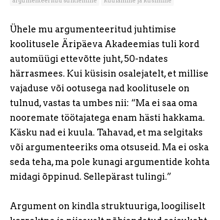
argumenteeritud suhtlemine
kuulamine ja küsimine
Ühele mu argumenteeritud juhtimise
koolitusele Äripäeva Akadeemias tuli kord
automüügi ettevõtte juht, 50-ndates
härrasmees. Kui küsisin osalejatelt, et millise
vajaduse või ootusega nad koolitusele on
tulnud, vastas ta umbes nii: “Ma ei saa oma
nooremate töötajatega enam hästi hakkama.
Käsku nad ei kuula. Tahavad, et ma selgitaks
või argumenteeriks oma otsuseid. Ma ei oska
seda teha, ma pole kunagi argumentide kohta
midagi õppinud. Sellepärast tulingi.”
Argument on kindla struktuuriga, loogiliselt