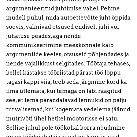
argumenteeritud juhtimise vahel. Pehme
mudeli puhul, mida autoettevõtte juht õppida
soovis, valmivad otsused endiselt juhi või
juhatuse peades, aga nende
kommunikeerimine meeskonnale käib
argumentide keeles, otsuseid põhjendades ja
nende vajalikkust selgitades. Töötaja tehases,
kellel kästakse tööriistad pärast töö lõppu
tagasi kappi viia, teeb seda järgmine kord ka
ilma ütlemata, kui temaga on läbi räägitud
see, et tema parandatavad lennukid on palju
turvalisemad, kui kogemata vedelema jäänud
mutrivõti ühel hetkel mootorisse ei satu.
Sellise juhul pole töökohal korra nõudmine
enam töödejuhataja suvaline kapriis, vaid