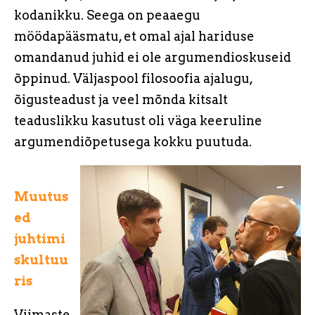
kodanikku. Seega on peaaegu
möödapääsmatu, et omal ajal hariduse
omandanud juhid ei ole argumendioskuseid
õppinud. Väljaspool filosoofia ajalugu,
õigusteadust ja veel mõnda kitsalt
teaduslikku kasutust oli väga keeruline
argumendiõpetusega kokku puutuda.
Muutus
ed
juhtimi
skultuu
ris
Viimaste