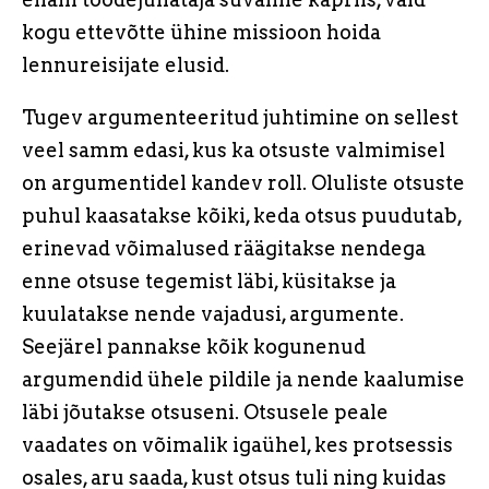
kogu ettevõtte ühine missioon hoida
lennureisijate elusid.
Tugev argumenteeritud juhtimine on sellest
veel samm edasi, kus ka otsuste valmimisel
on argumentidel kandev roll. Oluliste otsuste
puhul kaasatakse kõiki, keda otsus puudutab,
erinevad võimalused räägitakse nendega
enne otsuse tegemist läbi, küsitakse ja
kuulatakse nende vajadusi, argumente.
Seejärel pannakse kõik kogunenud
argumendid ühele pildile ja nende kaalumise
läbi jõutakse otsuseni. Otsusele peale
vaadates on võimalik igaühel, kes protsessis
osales, aru saada, kust otsus tuli ning kuidas