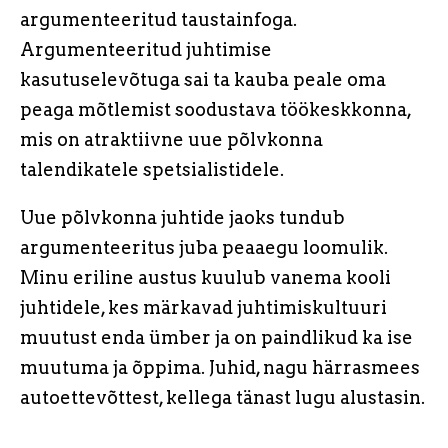
argumenteeritud taustainfoga.
Argumenteeritud juhtimise
kasutuselevõtuga sai ta kauba peale oma
peaga mõtlemist soodustava töökeskkonna,
mis on atraktiivne uue põlvkonna
talendikatele spetsialistidele.
Uue põlvkonna juhtide jaoks tundub
argumenteeritus juba peaaegu loomulik.
Minu eriline austus kuulub vanema kooli
juhtidele, kes märkavad juhtimiskultuuri
muutust enda ümber ja on paindlikud ka ise
muutuma ja õppima. Juhid, nagu härrasmees
autoettevõttest, kellega tänast lugu alustasin.