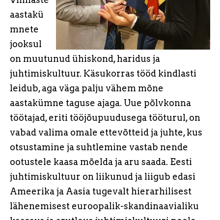
aastakü
mnete
jooksul
on muutunud ühiskond, haridus ja
juhtimiskultuur. Käsukorras tööd kindlasti
leidub, aga väga palju vähem mõne
aastakümne taguse ajaga. Uue põlvkonna
töötajad, eriti tööjõupuudusega tööturul, on
vabad valima omale ettevõtteid ja juhte, kus
otsustamine ja suhtlemine vastab nende
ootustele kaasa mõelda ja aru saada. Eesti
juhtimiskultuur on liikunud ja liigub edasi
Ameerika ja Aasia tugevalt hierarhilisest
lähenemisest euroopalik-skandinaavialiku