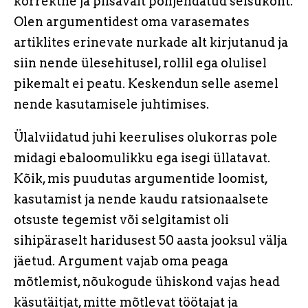
korrektne ja piisavalt põhjendatud seisukoht.
Olen argumentidest oma varasemates
artiklites erinevate nurkade alt kirjutanud ja
siin nende ülesehitusel, rollil ega olulisel
pikemalt ei peatu. Keskendun selle asemel
nende kasutamisele juhtimises.
Ülalviidatud juhi keerulises olukorras pole
midagi ebaloomulikku ega isegi üllatavat.
Kõik, mis puudutas argumentide loomist,
kasutamist ja nende kaudu ratsionaalsete
otsuste tegemist või selgitamist oli
sihipäraselt haridusest 50 aasta jooksul välja
jäetud. Argument vajab oma peaga
mõtlemist, nõukogude ühiskond vajas head
käsutäitjat, mitte mõtlevat töötajat ja