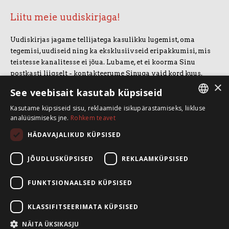
Liitu meie uudiskirjaga!
Uudiskirjas jagame tellijatega kasulikku lugemist, oma
tegemisi, uudiseid ning ka eksklusiivseid eripakkumisi, mis
teistesse kanalitesse ei jõua. Lubame, et ei koorma Sinu
postkasti liigselt - kontakteerume Sinuga vaid kord kuus.
×
Uudiskirjaga liitumiseks vajuta allolevale nupule.
See veebisait kasutab küpsiseid
Kasutame küpsiseid sisu, reklaamide isikupärastamiseks, liikluse
LIITUN UUDISKIRJAGA
ESTONIAN
analüüsimiseks jne.
Rohkem teavet
ENGLISH
HÄDAVAJALIKUD KÜPSISED
SpeakSmart OÜ
Koolitusruum ja kontor: Telliskivi 60/A3, 10412 Tallinn
JÕUDLUSKÜPSISED
REKLAAMKÜPSISED
+372 5388 4854
info@speaksmart.ee
FUNKTSIONAALSED KÜPSISED
Leia meid sotsiaalmeediast:
KLASSIFITSEERIMATA KÜPSISED
Facebook
NÄITA ÜKSIKASJU
LinkedIn