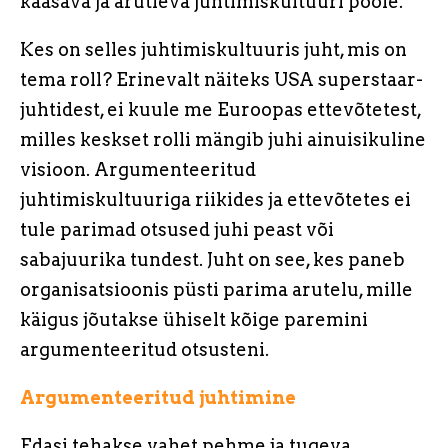
kaasava ja arutleva juhtimiskultuuri poole.
Kes on selles juhtimiskultuuris juht, mis on
tema roll?
Erinevalt näiteks USA superstaar-
juhtidest, ei kuule me Euroopas ettevõtetest,
milles keskset rolli mängib juhi ainuisikuline
visioon. Argumenteeritud
juhtimiskultuuriga riikides ja ettevõtetes ei
tule parimad otsused juhi peast või
sabajuurika tundest. Juht on see, kes paneb
organisatsioonis püsti parima arutelu, mille
käigus jõutakse ühiselt kõige paremini
argumenteeritud otsusteni.
Argumenteeritud juhtimine
Edasi tehakse vahet pehme ja tugeva