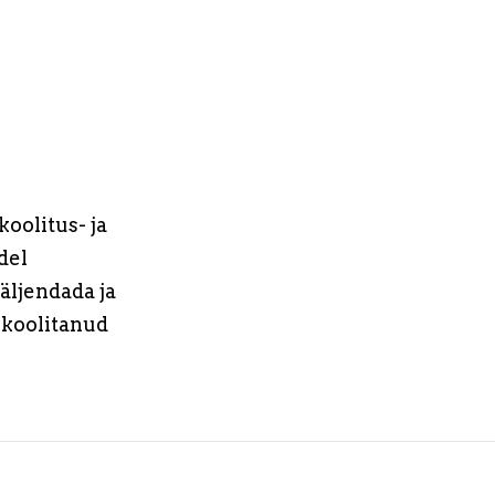
oolitus- ja
del
äljendada ja
 koolitanud