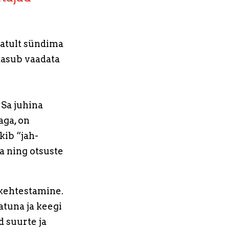
tatult sündima
 tasub vaadata
 Sa juhina
aga, on
kib “jah-
ua ning otsuste
kehtestamine.
atuna ja keegi
 suurte ja