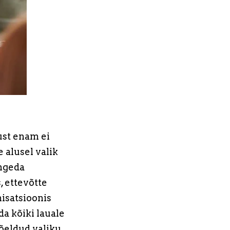
ust enam ei
e alusel valik
angeda
, ettevõtte
isatsioonis
da kõiki lauale
õeldud valiku.