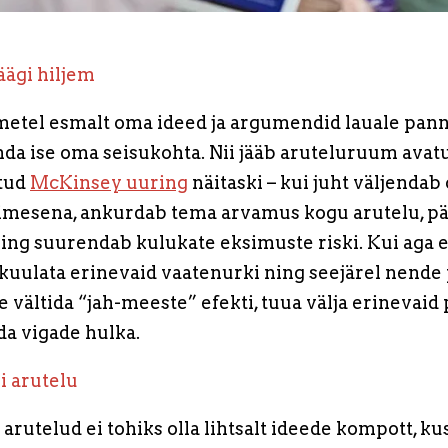
räägi hiljem
kmetel esmalt oma ideed ja argumendid lauale pann
nda ise oma seisukohta. Nii jääb aruteluruum avatu
atud
McKinsey uuring
näitaski – kui juht väljenda
imesena, ankurdab tema arvamus kogu arutelu, pä
ing suurendab kulukate eksimuste riski. Kui aga 
kuulata erinevaid vaatenurki ning seejärel nende 
ee vältida “jah-meeste” efekti, tuua välja erinevaid
a vigade hulka.
i arutelu
arutelud ei tohiks olla lihtsalt ideede kompott, k