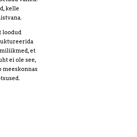
d, kelle
aistvana.
lt loodud
truktureerida
miliikmed, et
ht ei ole see,
tab meeskonnas
tsused.