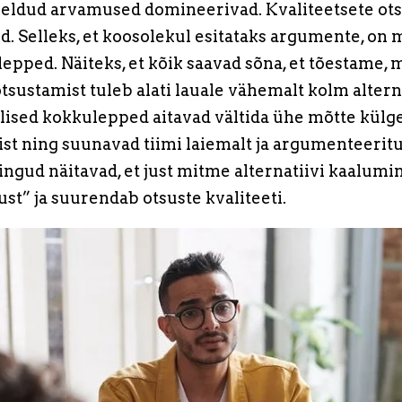
öeldud arvamused domineerivad. Kvaliteetsete ots
. Selleks, et koosolekul esitataks argumente, on m
pped. Näiteks, et kõik saavad sõna, et tõestame,
tsustamist tuleb alati lauale vähemalt kolm altern
llised kokkulepped aitavad vältida ühe mõtte külg
 ning suunavad tiimi laiemalt ja argumenteerit
ngud näitavad, et just mitme alternatiivi kaalum
st” ja suurendab otsuste kvaliteeti.