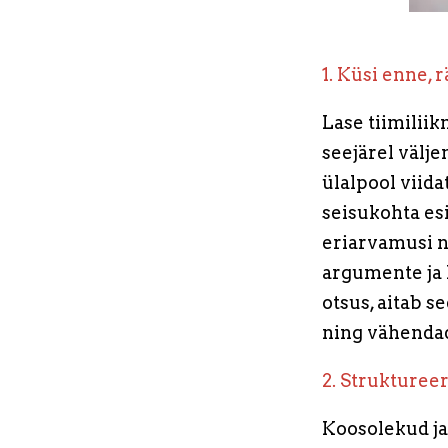
1. Küsi enne, 
Lase tiimilii
seejärel välje
ülalpool viid
seisukohta es
eriarvamusi n
argumente ja 
otsus, aitab s
ning vähendad
2. Struktureer
Koosolekud ja 