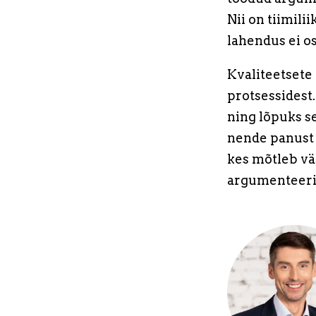
Nii on tiimili
lahendus ei os
Kvaliteetsete 
protsessidest.
ning lõpuks se
nende panust v
kes mõtleb vä
argumenteerit