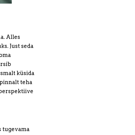
a. Alles
ks. Just seda
b oma
rsib
esmalt küsida
pinnalt teha
 perspektiive
us tugevama