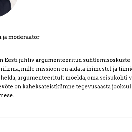
a ja moderaator
 Eesti juhtiv argumenteeritud suhtlemisoskuste k
ifirma, mille missioon on aidata inimestel ja tiimi
suhelda, argumenteeritult mõelda, oma seisukohti v
tevõte on kaheksateistkümne tegevusaasta jooksul
imese.