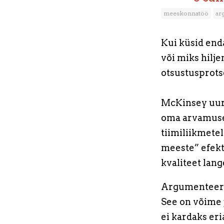
meeskonnatöö
ar
Kui küsid enda
või miks hilje
otsustusprots
McKinsey uuri
oma arvamuse 
tiimiliikmetel
meeste” efekt:
kvaliteet lang
Argumenteeri
See on võime j
ei kardaks er