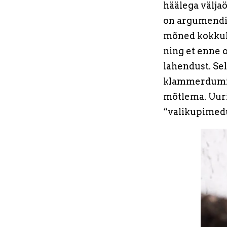
häälega välja
on argumendid
mõned kokkule
ning et enne o
lahendust. Se
klammerdumist
mõtlema. Uuri
“valikupimedu