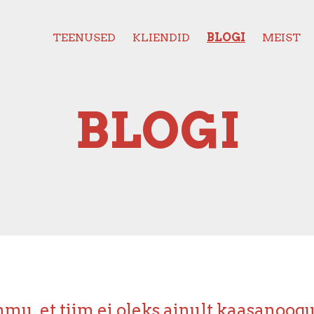
TEENUSED
KLIENDID
BLOGI
MEIST
BLOGI
mu, et tiim ei oleks ainult kaasanoog