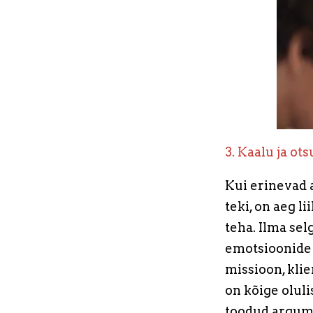
3. Kaalu ja ots
Kui erinevad 
teki, on aeg l
teha. Ilma se
emotsioonide 
missioon, kli
on kõige oluli
toodud argume