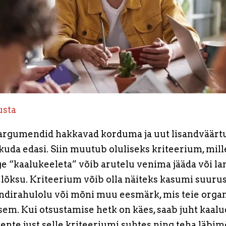
usta
argumendid hakkavad korduma ja uut lisandväärt
iikuda edasi. Siin muutub oluliseks kriteerium, mill
lge “kaalukeeleta” võib arutelu venima jääda või l
lõksu. Kriteerium võib olla näiteks kasumi suurus
endirahulolu või mõni muu eesmärk, mis teie organ
sem. Kui otsustamise hetk on käes, saab juht kaalu
nte just selle kriteeriumi suhtes ning teha läbim