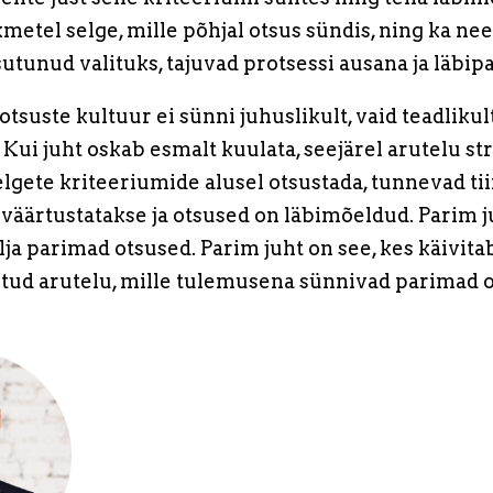
ikmetel selge, mille põhjal otsus sündis, ning ka nee
utunud valituks, tajuvad protsessi ausana ja läbip
otsuste kultuur ei sünni juhuslikult, vaid teadliku
 Kui juht oskab esmalt kuulata, seejärel arutelu s
lgete kriteeriumide alusel otsustada, tunnevad tii
äärtustatakse ja otsused on läbimõeldud. Parim ju
lja parimad otsused. Parim juht on see, kes käivi
ud arutelu, mille tulemusena sünnivad parimad o