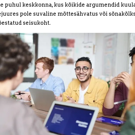
ste puhul keskkonna, kus kõikide argumendid kuula
uures pole suvaline mõttesähvatus või sõnakõlks
tõestatud seisukoht.