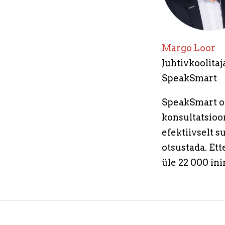
Margo Loor
Juhtivkoolitaj
SpeakSmart
SpeakSmart on
konsultatsioon
efektiivselt 
otsustada. Et
üle 22 000 in