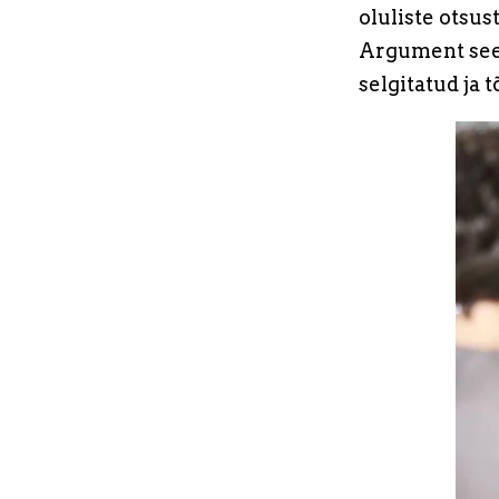
oluliste otsu
Argument seej
selgitatud ja 