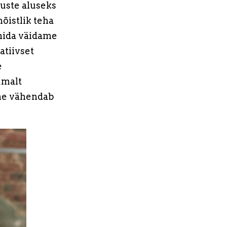
uste aluseks
õistlik teha
 mida väidame
atiivset
e
umalt
ine vähendab