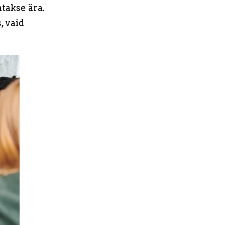
takse ära.
, vaid