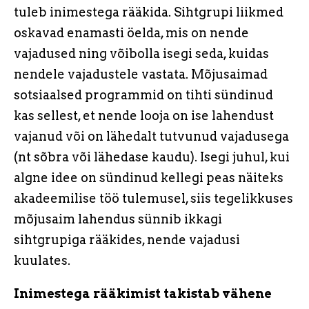
tuleb inimestega rääkida. Sihtgrupi liikmed
oskavad enamasti öelda, mis on nende
vajadused ning võibolla isegi seda, kuidas
nendele vajadustele vastata. Mõjusaimad
sotsiaalsed programmid on tihti sündinud
kas sellest, et nende looja on ise lahendust
vajanud või on lähedalt tutvunud vajadusega
(nt sõbra või lähedase kaudu). Isegi juhul, kui
algne idee on sündinud kellegi peas näiteks
akadeemilise töö tulemusel, siis tegelikkuses
mõjusaim lahendus sünnib ikkagi
sihtgrupiga rääkides, nende vajadusi
kuulates.
Inimestega rääkimist takistab vähene