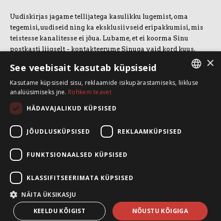
Uudiskirjas jagame tellijatega kasulikku lugemist, oma
tegemisi, uudiseid ning ka eksklusiivseid eripakkumisi, mis
teistesse kanalitesse ei jõua. Lubame, et ei koorma Sinu
postkasti liigselt - kontakteerume Sinuga vaid kord kuus.
×
Uudiskirjaga liitumiseks vajuta allolevale nupule.
See veebisait kasutab küpsiseid
Kasutame küpsiseid sisu, reklaamide isikupärastamiseks, liikluse
LIITUN UUDISKIRJAGA
ESTONIAN
analüüsimiseks jne.
Rohkem teavet
ENGLISH
HÄDAVAJALIKUD KÜPSISED
SpeakSmart OÜ
Koolitusruum ja kontor: Telliskivi 60/A3, 10412 Tallinn
JÕUDLUSKÜPSISED
REKLAAMKÜPSISED
+372 5388 4854
info@speaksmart.ee
FUNKTSIONAALSED KÜPSISED
Leia meid sotsiaalmeediast:
KLASSIFITSEERIMATA KÜPSISED
Facebook
LinkedIn
NÄITA ÜKSIKASJU
Instagram
KEELDU KÕIGIST
NÕUSTU KÕIGIGA