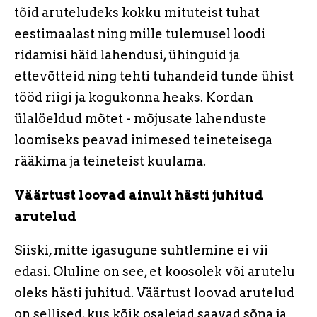
tõid aruteludeks kokku mituteist tuhat
eestimaalast ning mille tulemusel loodi
ridamisi häid lahendusi, ühinguid ja
ettevõtteid ning tehti tuhandeid tunde ühist
tööd riigi ja kogukonna heaks. Kordan
ülalöeldud mõtet - mõjusate lahenduste
loomiseks peavad inimesed teineteisega
rääkima ja teineteist kuulama.
Väärtust loovad ainult hästi juhitud
arutelud
Siiski, mitte igasugune suhtlemine ei vii
edasi. Oluline on see, et koosolek või arutelu
oleks hästi juhitud. Väärtust loovad arutelud
on sellised, kus kõik osalejad saavad sõna ja