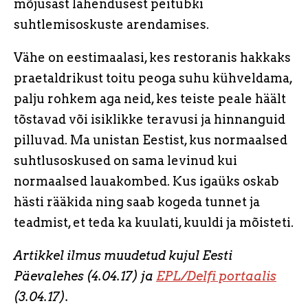
mõjusast lahendusest peitubki
suhtlemisoskuste arendamises.
Vähe on eestimaalasi, kes restoranis hakkaks
praetaldrikust toitu peoga suhu kühveldama,
palju rohkem aga neid, kes teiste peale häält
tõstavad või isiklikke teravusi ja hinnanguid
pilluvad. Ma unistan Eestist, kus normaalsed
suhtlusoskused on sama levinud kui
normaalsed lauakombed. Kus igaüks oskab
hästi rääkida ning saab kogeda tunnet ja
teadmist, et teda ka kuulati, kuuldi ja mõisteti.
Artikkel ilmus muudetud kujul Eesti
Päevalehes (4.04.17) ja
EPL/Delfi portaalis
(3.04.17).