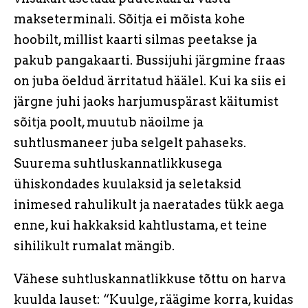
makseterminali. Sõitja ei mõista kohe
hoobilt, millist kaarti silmas peetakse ja
pakub pangakaarti. Bussijuhi järgmine fraas
on juba öeldud ärritatud häälel. Kui ka siis ei
järgne juhi jaoks harjumuspärast käitumist
sõitja poolt, muutub näoilme ja
suhtlusmaneer juba selgelt pahaseks.
Suurema suhtluskannatlikkusega
ühiskondades kuulaksid ja seletaksid
inimesed rahulikult ja naeratades tükk aega
enne, kui hakkaksid kahtlustama, et teine
sihilikult rumalat mängib.
Vähese suhtluskannatlikkuse tõttu on harva
kuulda lauset: “Kuulge, räägime korra, kuidas