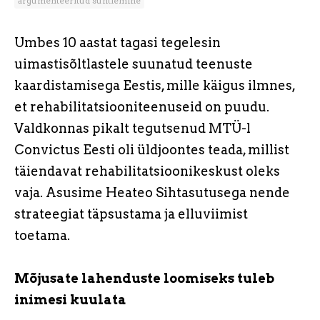
argumenteeritud suhtlemine
Umbes 10 aastat tagasi tegelesin
uimastisõltlastele suunatud teenuste
kaardistamisega Eestis, mille käigus ilmnes,
et rehabilitatsiooniteenuseid on puudu.
Valdkonnas pikalt tegutsenud MTÜ-l
Convictus Eesti oli üldjoontes teada, millist
täiendavat rehabilitatsioonikeskust oleks
vaja. Asusime Heateo Sihtasutusega nende
strateegiat täpsustama ja elluviimist
toetama.
Mõjusate lahenduste loomiseks tuleb
inimesi kuulata