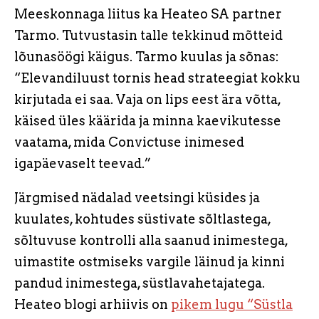
Meeskonnaga liitus ka Heateo SA partner
Tarmo. Tutvustasin talle tekkinud mõtteid
lõunasöögi käigus. Tarmo kuulas ja sõnas:
“Elevandiluust tornis head strateegiat kokku
kirjutada ei saa. Vaja on lips eest ära võtta,
käised üles käärida ja minna kaevikutesse
vaatama, mida Convictuse inimesed
igapäevaselt teevad.”
Järgmised nädalad veetsingi küsides ja
kuulates, kohtudes süstivate sõltlastega,
sõltuvuse kontrolli alla saanud inimestega,
uimastite ostmiseks vargile läinud ja kinni
pandud inimestega, süstlavahetajatega.
Heateo blogi arhiivis on
pikem lugu “Süstla