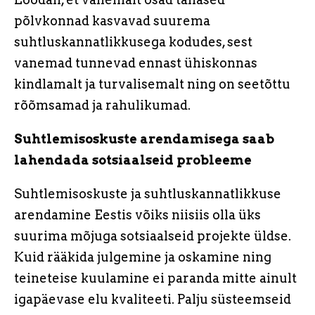
põlvkonnad kasvavad suurema
suhtluskannatlikkusega kodudes, sest
vanemad tunnevad ennast ühiskonnas
kindlamalt ja turvalisemalt ning on seetõttu
rõõmsamad ja rahulikumad.
Suhtlemisoskuste arendamisega saab
lahendada sotsiaalseid probleeme
Suhtlemisoskuste ja suhtluskannatlikkuse
arendamine Eestis võiks niisiis olla üks
suurima mõjuga sotsiaalseid projekte üldse.
Kuid rääkida julgemine ja oskamine ning
teineteise kuulamine ei paranda mitte ainult
igapäevase elu kvaliteeti. Palju süsteemseid