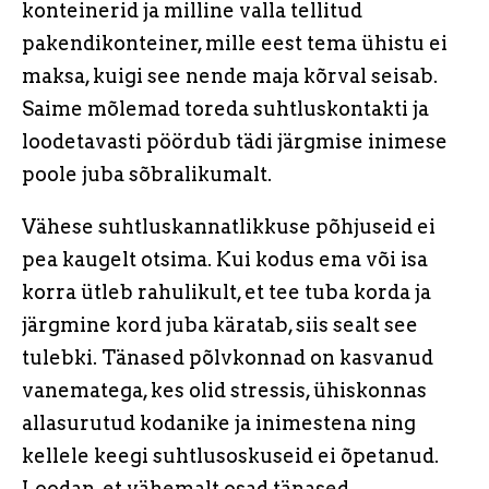
konteinerid ja milline valla tellitud
pakendikonteiner, mille eest tema ühistu ei
maksa, kuigi see nende maja kõrval seisab.
Saime mõlemad toreda suhtluskontakti ja
loodetavasti pöördub tädi järgmise inimese
poole juba sõbralikumalt.
Vähese suhtluskannatlikkuse põhjuseid ei
pea kaugelt otsima. Kui kodus ema või isa
korra ütleb rahulikult, et tee tuba korda ja
järgmine kord juba käratab, siis sealt see
tulebki. Tänased põlvkonnad on kasvanud
vanematega, kes olid stressis, ühiskonnas
allasurutud kodanike ja inimestena ning
kellele keegi suhtlusoskuseid ei õpetanud.
Loodan, et vähemalt osad tänased