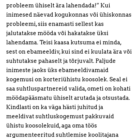
probleem ühiselt ära lahendada!” Kui
inimesed näevad kogukonnas või ühiskonnas
probleemi, siis enamasti sellest kas
jalutatakse mööda või hakatakse üksi
lahendama. Teisi kaasa kutsuma ei minda,
sest on ebameeldiv, kui sind ei kuulata ära või
suhtutakse pahaselt ja tõrjuvalt. Paljude
inimeste jaoks üks ebameeldivamaid
kogemusi on korteriühistu koosolek. Seal ei
saa suhtluspartnereid valida, ometi on kohati
möödapääsmatu ühiselt arutada ja otsustada.
Kindlasti on ka väga hästi juhitud ja
meeldivat suhtluskogemust pakkuvaid
ühistu koosolekuid, aga oma töös
argumenteeritud suhtlemise koolitajana