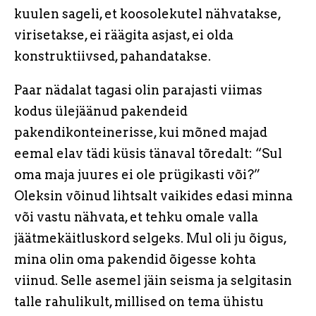
kuulen sageli, et koosolekutel nähvatakse,
virisetakse, ei räägita asjast, ei olda
konstruktiivsed, pahandatakse.
Paar nädalat tagasi olin parajasti viimas
kodus ülejäänud pakendeid
pakendikonteinerisse, kui mõned majad
eemal elav tädi küsis tänaval tõredalt: “Sul
oma maja juures ei ole prügikasti või?”
Oleksin võinud lihtsalt vaikides edasi minna
või vastu nähvata, et tehku omale valla
jäätmekäitluskord selgeks. Mul oli ju õigus,
mina olin oma pakendid õigesse kohta
viinud. Selle asemel jäin seisma ja selgitasin
talle rahulikult, millised on tema ühistu