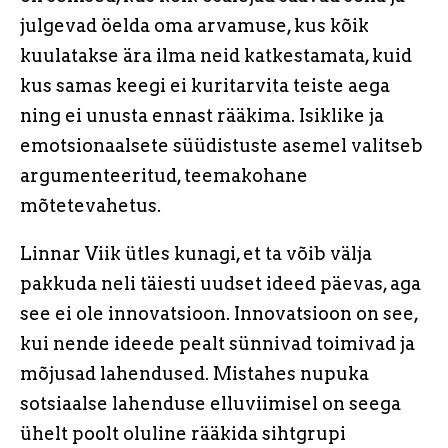
julgevad öelda oma arvamuse, kus kõik
kuulatakse ära ilma neid katkestamata, kuid
kus samas keegi ei kuritarvita teiste aega
ning ei unusta ennast rääkima. Isiklike ja
emotsionaalsete süüdistuste asemel valitseb
argumenteeritud, teemakohane
mõtetevahetus.
Linnar Viik ütles kunagi, et ta võib välja
pakkuda neli täiesti uudset ideed päevas, aga
see ei ole innovatsioon. Innovatsioon on see,
kui nende ideede pealt sünnivad toimivad ja
mõjusad lahendused. Mistahes nupuka
sotsiaalse lahenduse elluviimisel on seega
ühelt poolt oluline rääkida sihtgrupi