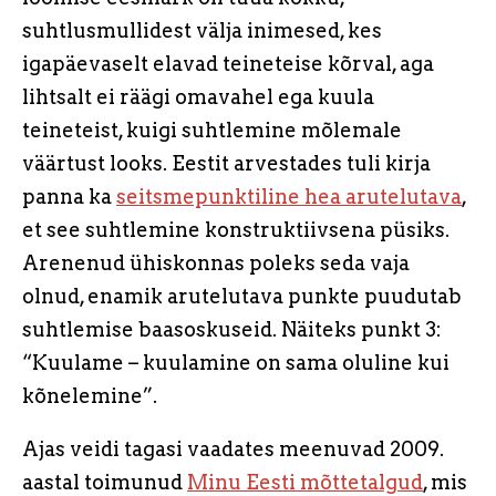
suhtlusmullidest välja inimesed, kes
igapäevaselt elavad teineteise kõrval, aga
lihtsalt ei räägi omavahel ega kuula
teineteist, kuigi suhtlemine mõlemale
väärtust looks. Eestit arvestades tuli kirja
panna ka
seitsmepunktiline hea arutelutava
,
et see suhtlemine konstruktiivsena püsiks.
Arenenud ühiskonnas poleks seda vaja
olnud, enamik arutelutava punkte puudutab
suhtlemise baasoskuseid. Näiteks punkt 3:
“Kuulame – kuulamine on sama oluline kui
kõnelemine”.
Ajas veidi tagasi vaadates meenuvad 2009.
aastal toimunud
Minu Eesti mõttetalgud
, mis