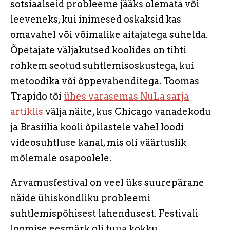
sotsiaalseid probleeme jääks olemata või
leeveneks, kui inimesed oskaksid kas
omavahel või võimalike aitajatega suhelda.
Õpetajate väljakutsed koolides on tihti
rohkem seotud suhtlemisoskustega, kui
metoodika või õppevahenditega. Toomas
Trapido tõi
ühes varasemas NuLa sarja
artiklis
välja näite, kus Chicago vanadekodu
ja Brasiilia kooli õpilastele vahel loodi
videosuhtluse kanal, mis oli väärtuslik
mõlemale osapoolele.
Arvamusfestival on veel üks suurepärane
näide ühiskondliku probleemi
suhtlemispõhisest lahendusest. Festivali
loomise eesmärk oli tuua kokku,