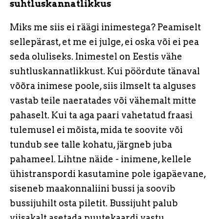
suhtluskannatlikkus
Miks me siis ei räägi inimestega? Peamiselt
sellepärast, et me ei julge, ei oska või ei pea
seda oluliseks. Inimestel on Eestis vähe
suhtluskannatlikkust. Kui pöördute tänaval
võõra inimese poole, siis ilmselt ta alguses
vastab teile naeratades või vähemalt mitte
pahaselt. Kui ta aga paari vahetatud fraasi
tulemusel ei mõista, mida te soovite või
tundub see talle kohatu, järgneb juba
pahameel. Lihtne näide - inimene, kellele
ühistranspordi kasutamine pole igapäevane,
siseneb maakonnaliini bussi ja soovib
bussijuhilt osta piletit. Bussijuht palub
viisakalt asetada puutekaardi vastu