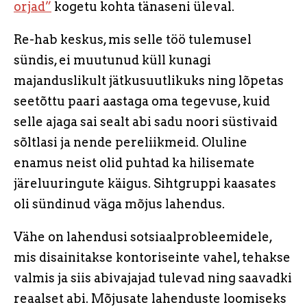
orjad”
kogetu kohta tänaseni üleval.
Re-hab keskus, mis selle töö tulemusel
sündis, ei muutunud küll kunagi
majanduslikult jätkusuutlikuks ning lõpetas
seetõttu paari aastaga oma tegevuse, kuid
selle ajaga sai sealt abi sadu noori süstivaid
sõltlasi ja nende pereliikmeid. Oluline
enamus neist olid puhtad ka hilisemate
järeluuringute käigus. Sihtgruppi kaasates
oli sündinud väga mõjus lahendus.
Vähe on lahendusi sotsiaalprobleemidele,
mis disainitakse kontoriseinte vahel, tehakse
valmis ja siis abivajajad tulevad ning saavadki
reaalset abi. Mõjusate lahenduste loomiseks