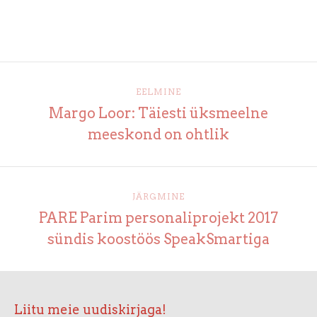
EELMINE
Margo Loor: Täiesti üksmeelne
meeskond on ohtlik
JÄRGMINE
PARE Parim personaliprojekt 2017
sündis koostöös SpeakSmartiga
Liitu meie uudiskirjaga!