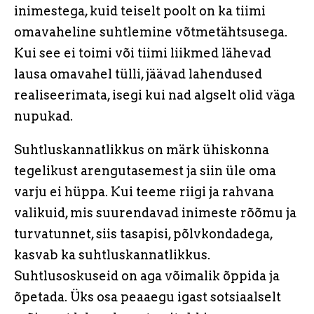
inimestega, kuid teiselt poolt on ka tiimi
omavaheline suhtlemine võtmetähtsusega.
Kui see ei toimi või tiimi liikmed lähevad
lausa omavahel tülli, jäävad lahendused
realiseerimata, isegi kui nad algselt olid väga
nupukad.
Suhtluskannatlikkus on märk ühiskonna
tegelikust arengutasemest ja siin üle oma
varju ei hüppa. Kui teeme riigi ja rahvana
valikuid, mis suurendavad inimeste rõõmu ja
turvatunnet, siis tasapisi, põlvkondadega,
kasvab ka suhtluskannatlikkus.
Suhtlusoskuseid on aga võimalik õppida ja
õpetada. Üks osa peaaegu igast sotsiaalselt