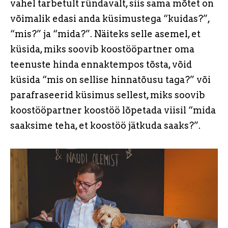
vahel tarbetult ründavalt, siis sama mõtet on
võimalik edasi anda küsimustega “kuidas?”,
“mis?” ja “mida?”. Näiteks selle asemel, et
küsida, miks soovib koostööpartner oma
teenuste hinda ennaktempos tõsta, võid
küsida “mis on sellise hinnatõusu taga?” või
parafraseerid küsimus sellest, miks soovib
koostööpartner koostöö lõpetada viisil “mida
saaksime teha, et koostöö jätkuda saaks?”.