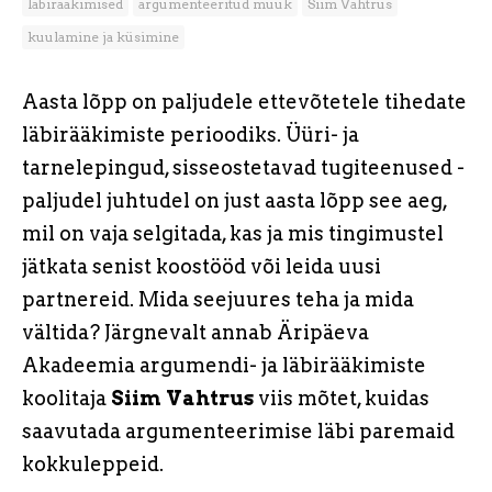
läbirääkimised
argumenteeritud müük
Siim Vahtrus
kuulamine ja küsimine
Aasta lõpp on paljudele ettevõtetele tihedate
läbirääkimiste perioodiks. Üüri- ja
tarnelepingud, sisseostetavad tugiteenused -
paljudel juhtudel on just aasta lõpp see aeg,
mil on vaja selgitada, kas ja mis tingimustel
jätkata senist koostööd või leida uusi
partnereid. Mida seejuures teha ja mida
vältida? Järgnevalt annab Äripäeva
Akadeemia argumendi- ja läbirääkimiste
koolitaja
Siim Vahtrus
viis mõtet, kuidas
saavutada argumenteerimise läbi paremaid
kokkuleppeid.