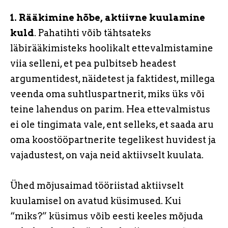
1. Rääkimine hõbe, aktiivne kuulamine
kuld
. Pahatihti võib tähtsateks
läbirääkimisteks hoolikalt ettevalmistamine
viia selleni, et pea pulbitseb headest
argumentidest, näidetest ja faktidest, millega
veenda oma suhtluspartnerit, miks üks või
teine lahendus on parim. Hea ettevalmistus
ei ole tingimata vale, ent selleks, et saada aru
oma koostööpartnerite tegelikest huvidest ja
vajadustest, on vaja neid aktiivselt kuulata.
Ühed mõjusaimad tööriistad aktiivselt
kuulamisel on avatud küsimused. Kui
“miks?” küsimus võib eesti keeles mõjuda