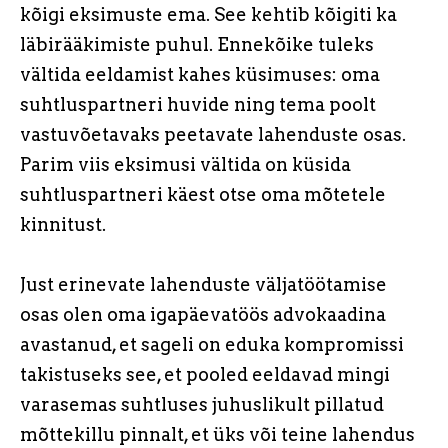
kõigi eksimuste ema. See kehtib kõigiti ka
läbirääkimiste puhul. Ennekõike tuleks
vältida eeldamist kahes küsimuses: oma
suhtluspartneri huvide ning tema poolt
vastuvõetavaks peetavate lahenduste osas.
Parim viis eksimusi vältida on küsida
suhtluspartneri käest otse oma mõtetele
kinnitust.
Just erinevate lahenduste väljatöötamise
osas olen oma igapäevatöös advokaadina
avastanud, et sageli on eduka kompromissi
takistuseks see, et pooled eeldavad mingi
varasemas suhtluses juhuslikult pillatud
mõttekillu pinnalt, et üks või teine lahendus