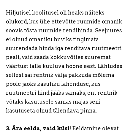
Hiljutisel koolitusel oli heaks näiteks
olukord, kus ühe ettevõtte ruumide omanik
soovis tõsta ruumide rendihinda. Seejuures
ei olnud omaniku huviks tingimata
suurendada hinda iga renditava ruutmeetri
pealt, vaid saada kokkuvõttes suuremat
väärtust talle kuuluva hoone eest. Lähtudes
sellest sai rentnik välja pakkuda mõlema
poole jaoks kasuliku lahenduse, kus
ruutmeetri hind jääks samaks, ent rentnik
võtaks kasutusele samas majas seni
kasutuseta olnud täiendava pinna.
3.
Ära eelda, vaid küsi!
Eeldamine olevat