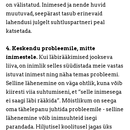
on välistatud. Inimesed ja nende huvid
muutuvad, seepärast tasub erinevaid
lahendusi julgelt suhtluspartneri peal
katsetada.
4.
Keskendu probleemile, mitte
inimestele.
Kui läbirääkimised jookseva
liiva, on inimlik selles süüdistada meie vastas
istuvat inimest ning näha temas probleemi.
Selline lähenemine on väga ohtlik, kuna võib
kiiresti viia suhtumiseni, et “selle inimesega
ei saagi läbi rääkida”. Mõistlikum on seega
oma tähelepanu juhtida probleemile - selline
lähenemine võib inimsuhteid isegi
parandada. Hiljutisel koolitusel jagas üks