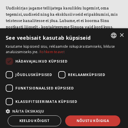
Uudiskirjas jagame tellijatega kasulikku lugemist, oma
tegemisi, uudiseid ning ka eksklusiivseid eripakkumisi, mis
teistesse kanalitesse ei jõua. Lubame, et ei koorma Sinu
postkasti liigselt - kontakteerume Sinuga vaid kord kuus.
×
Uudiskirjaga liitumiseks vajuta allolevale nupule.
See veebisait kasutab küpsiseid
Kasutame küpsiseid sisu, reklaamide isikupärastamiseks, liikluse
LIITUN UUDISKIRJAGA
ESTONIAN
analüüsimiseks jne.
Rohkem teavet
ENGLISH
HÄDAVAJALIKUD KÜPSISED
SpeakSmart OÜ
Koolitusruum ja kontor: Telliskivi 60/A3, 10412 Tallinn
JÕUDLUSKÜPSISED
REKLAAMKÜPSISED
+372 5388 4854
info@speaksmart.ee
FUNKTSIONAALSED KÜPSISED
Leia meid sotsiaalmeediast:
KLASSIFITSEERIMATA KÜPSISED
Facebook
NÄITA ÜKSIKASJU
LinkedIn
Instagram
KEELDU KÕIGIST
NÕUSTU KÕIGIGA