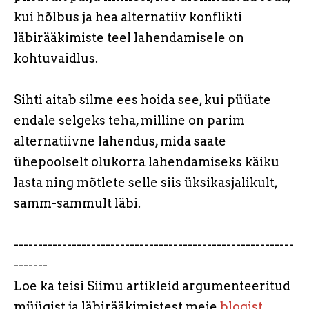
kui hõlbus ja hea alternatiiv konflikti
läbirääkimiste teel lahendamisele on
kohtuvaidlus.
Sihti aitab silme ees hoida see, kui püüate
endale selgeks teha, milline on parim
alternatiivne lahendus, mida saate
ühepoolselt olukorra lahendamiseks käiku
lasta ning mõtlete selle siis üksikasjalikult,
samm-sammult läbi.
----------------------------------------------------------
-------
Loe ka teisi Siimu artikleid argumenteeritud
müügist ja läbirääkimistest meie
blogist
.