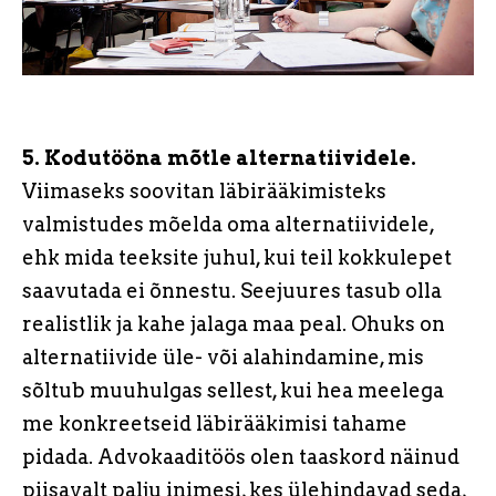
5. Kodutööna mõtle alternatiividele.
Viimaseks soovitan läbirääkimisteks
valmistudes mõelda oma alternatiividele,
ehk mida teeksite juhul, kui teil kokkulepet
saavutada ei õnnestu. Seejuures tasub olla
realistlik ja kahe jalaga maa peal. Ohuks on
alternatiivide üle- või alahindamine, mis
sõltub muuhulgas sellest, kui hea meelega
me konkreetseid läbirääkimisi tahame
pidada. Advokaaditöös olen taaskord näinud
piisavalt palju inimesi, kes ülehindavad seda,