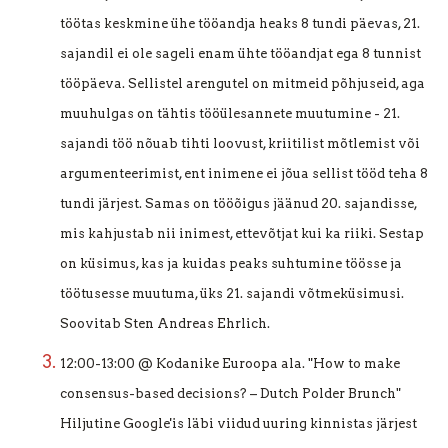
töötas keskmine ühe tööandja heaks 8 tundi päevas, 21.
sajandil ei ole sageli enam ühte tööandjat ega 8 tunnist
tööpäeva. Sellistel arengutel on mitmeid põhjuseid, aga
muuhulgas on tähtis tööülesannete muutumine - 21.
sajandi töö nõuab tihti loovust, kriitilist mõtlemist või
argumenteerimist, ent inimene ei jõua sellist tööd teha 8
tundi järjest. Samas on tööõigus jäänud 20. sajandisse,
mis kahjustab nii inimest, ettevõtjat kui ka riiki. Sestap
on küsimus, kas ja kuidas peaks suhtumine töösse ja
töötusesse muutuma, üks 21. sajandi võtmeküsimusi.
Soovitab Sten Andreas Ehrlich.
12:00-13:00 @ Kodanike Euroopa ala. "How to make
consensus-based decisions? – Dutch Polder Brunch"
Hiljutine Google'is läbi viidud uuring kinnistas järjest