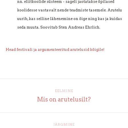
nn. eliitkoolide süsteem - sageli jaotatakse õpilased
koolidesse vastavalt nende teadmiste tasemele. Arutelu
uurib, kas selline lähenemine on õige ning kas ja kuidas
seda muuta. Soovitab
Sten Andreas Ehrlich.
Head festivali ja argumenteeritud arutelusid kõigile!
EELMINE
Mis on arutelusilt?
JÄRGMINE