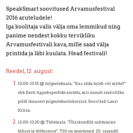
SpeakSmart soovitused Arvamusfestival
2016 aruteludele!
Iga koolitaja valis välja oma lemmikud ning
panime nendest kokku tervikliku
Arvamusfestivali kava, mille saad välja
printida ja läbi kuulata. Head festivali!
Reedel, 12. august:
12:00-13:15 @ Julgeolekuala. "Kas sõda tuleb või mitte?"
ehk Eesti tippekspertide arutelu, mis annab realistliku
pildi t
änasest julgeolekuolukorrast. Soovitab Lauri
Kriisa.
12.00-13.30 @ Tööeluala. "Ühiskondlik suhtumine
töösse ja töötusesse".
Töö on muutunud. 20. sajandil