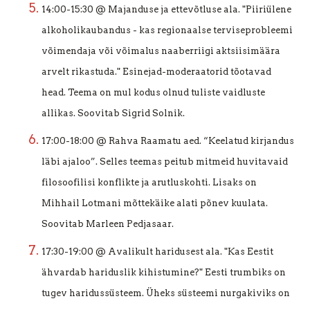
14:00-15:30 @ Majanduse ja ettevõtluse ala. "Piiriülene
alkoholikaubandus - kas regionaalse terviseprobleemi
võimendaja või võimalus naaberriigi aktsiisimäära
arvelt rikastuda." Esinejad-moderaatorid tõotavad
head. Teema on mul kodus olnud tuliste vaidluste
allikas. Soovitab Sigrid Solnik.
17:00-18:00 @ Rahva Raamatu aed. “Keelatud kirjandus
läbi ajaloo”. Selles teemas peitub mitmeid huvitavaid
filosoofilisi konflikte ja arutluskohti. Lisaks on
Mihhail Lotmani mõttekäike alati põnev kuulata.
Soovitab Marleen Pedjasaar.
17:30-19:00 @ Avalikult haridusest ala.
"Kas Eestit
ähvardab hariduslik kihistumine?"
Eesti trumbiks on
tugev haridussüsteem. Üheks süsteemi nurgakiviks on