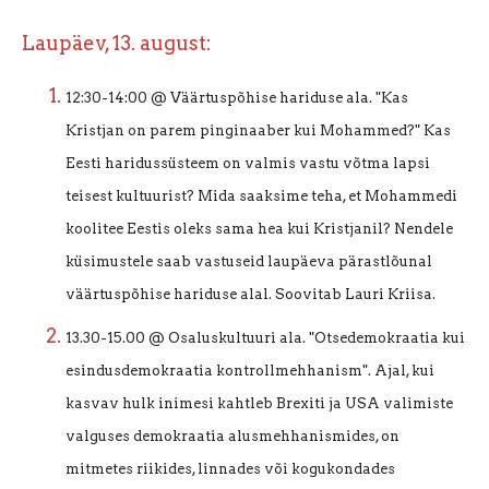
Laupäev, 13. august:
12:30-14:00 @ Väärtuspõhise hariduse ala. "Kas
Kristjan on parem pinginaaber kui Mohammed?" Kas
Eesti haridussüsteem on valmis vastu võtma lapsi
teisest kultuurist? Mida saaksime teha, et Mohammedi
koolitee Eestis oleks sama hea kui Kristjanil? Nendele
küsimustele saab vastuseid laupäeva pärastlõunal
väärtuspõhise hariduse alal. Soovitab Lauri Kriisa.
13.30-15.00 @ Osaluskultuuri ala. "Otsedemokraatia kui
esindusdemokraatia kontrollmehhanism". Ajal, kui
kasvav hulk inimesi kahtleb Brexiti ja USA valimiste
valguses demokraatia alusmehhanismides, on
mitmetes riikides, linnades või kogukondades