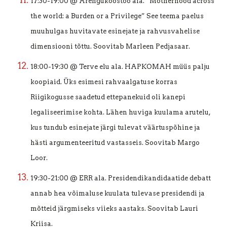
17:30-19:00 @ Arengukoostöö ala.
“Motherhood across
the world: a Burden or a Privilege”
See teema paelus
muuhulgas huvitavate esinejate ja rahvusvahelise
dimensiooni tõttu.
Soovitab Marleen Pedjasaar.
18:00-19:30 @ Terve elu ala. HAPKOMAH müüs palju
koopiaid. Üks esimesi rahvaalgatuse korras
Riigikogusse saadetud ettepanekuid oli kanepi
legaliseerimise kohta. Lähen huviga kuulama arutelu,
kus tundub esinejate järgi tulevat väärtuspõhine ja
hästi argumenteeritud vastasseis. Soovitab Margo
Loor.
19:30-21:00 @ ERR ala. Presidendikandidaatide debatt
annab hea võimaluse kuulata tulevase presidendi ja
mõtteid järgmiseks viieks aastaks. Soovitab Lauri
Kriisa.