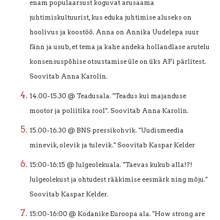
enam populaarsust koguvat arusaama
juhtimiskultuurist, kus eduka juhtimise aluseks on
hoolivus ja koostöö. Anna on Annika Uudelepa suur
fänn ja usub, et tema ja kahe andeka hollandlase arutelu
konsensuspõhise otsustamise üle on üks AFi pärlitest.
Soovitab Anna Karolin.
14.00-15.30 @ Teadusala. "Teadus kui majanduse
mootor ja poliitika rool". Soovitab Anna Karolin.
15.00-16.30 @ BNS pressikohvik. "Uudismeedia
minevik, olevik ja tulevik." Soovitab Kaspar Kelder
15:00-16:15 @ Julgeolekuala. "Taevas kukub alla!?!
Julgeolekust ja ohtudest rääkimise eesmärk ning mõju."
Soovitab Kaspar Kelder.
15:00-16:00 @ Kodanike Euroopa ala. "How strong are