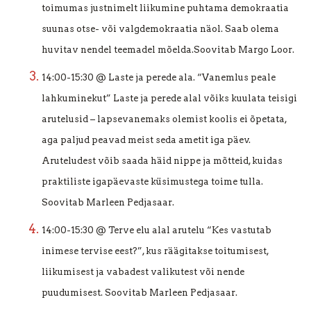
toimumas justnimelt liikumine puhtama demokraatia
suunas otse- või valgdemokraatia näol. Saab olema
huvitav nendel teemadel mõelda.Soovitab Margo Loor.
14:00-15:30 @ Laste ja perede ala. “Vanemlus peale
lahkuminekut” Laste ja perede alal võiks kuulata teisigi
arutelusid – lapsevanemaks olemist koolis ei õpetata,
aga paljud peavad meist seda ametit iga päev.
Aruteludest võib saada häid nippe ja mõtteid, kuidas
praktiliste igapäevaste küsimustega toime tulla.
Soovitab Marleen Pedjasaar.
14:00-15:30 @
Terve elu alal arutelu “Kes vastutab
inimese tervise eest?”, kus räägitakse toitumisest,
liikumisest ja vabadest valikutest või nende
puudumisest. Soovitab Marleen Pedjasaar.