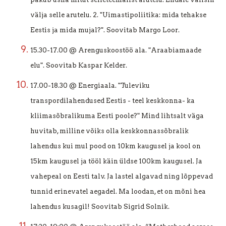
välja selle arutelu. 2. "Uimastipoliitika: mida tehakse
Eestis ja mida mujal?". Soovitab Margo Loor.
15.30-17.00 @ Arenguskoostöö ala. "Araabiamaade
elu". Soovitab Kaspar Kelder.
17.00-18.30 @ Energiaala. "Tuleviku
transpordilahendused Eestis - teel keskkonna- ka
kliimasõbralikuma Eesti poole?" Mind lihtsalt väga
huvitab, milline võiks olla keskkonnassõbralik
lahendus kui mul pood on 10km kaugusel ja kool on
15km kaugusel ja tööl käin üldse 100km kaugusel. Ja
vahepeal on Eesti talv. Ja lastel algavad ning lõppevad
tunnid erinevatel aegadel. Ma loodan, et on mõni hea
lahendus kusagil! Soovitab Sigrid Solnik.