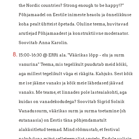
the Nordic countries? Strong enough to be happy!?"
Põhjamaadel on Eestile inimeste heaolu ja õnnelikkuse
koha pealt ühtteist õpetada. Oluline teema, huvitavad
arutlejad Põhjamaadest ja konstruktiivne moderaator.
Soovitab Anna Karolin.
15:00-16:30 @ ERRi ala. "Väärikas lõpp - elu ja surm
vanurina"
Teema, mis tegelikult puudutab meid kõiki,
aga millest tegelikult väga ei räägita. Kahjuks. Sest kõik
me ise jääme vanaks ja kõik meie lähedased jäävad
vanaks. Me teame, et linnades pole lasteaiakohti, aga
kuidas on vanadekodudega? Soovitab Sigrid Solnik
Vanadussurm, väärikas surm ja surma toetamine (sh
eutanaasia) on Eestis täna põhjendamatult
alakäsitletud teemad. Mind rõõmustab, et festival
pakub üsna mitut selleteemalist arutelu. Endale valisin