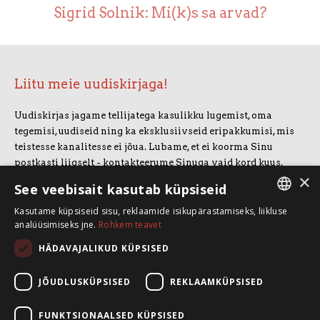
Sigrid Solnik: Mi(k)s sa arvad?
Liitu meie uudiskirjaga!
Uudiskirjas jagame tellijatega kasulikku lugemist, oma
tegemisi, uudiseid ning ka eksklusiivseid eripakkumisi, mis
teistesse kanalitesse ei jõua. Lubame, et ei koorma Sinu
postkasti liigselt - kontakteerume Sinuga vaid kord kuus.
×
Uudiskirjaga liitumiseks vajuta allolevale nupule.
See veebisait kasutab küpsiseid
Kasutame küpsiseid sisu, reklaamide isikupärastamiseks, liikluse
LIITUN UUDISKIRJAGA
ESTONIAN
analüüsimiseks jne.
Rohkem teavet
ENGLISH
HÄDAVAJALIKUD KÜPSISED
SpeakSmart OÜ
Koolitusruum ja kontor: Telliskivi 60/A3, 10412 Tallinn
JÕUDLUSKÜPSISED
REKLAAMKÜPSISED
+372 5388 4854
info@speaksmart.ee
FUNKTSIONAALSED KÜPSISED