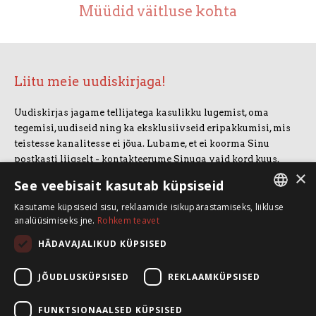
Müüdid väitluse kohta
Liitu meie uudiskirjaga!
Uudiskirjas jagame tellijatega kasulikku lugemist, oma
tegemisi, uudiseid ning ka eksklusiivseid eripakkumisi, mis
teistesse kanalitesse ei jõua. Lubame, et ei koorma Sinu
postkasti liigselt - kontakteerume Sinuga vaid kord kuus.
×
Uudiskirjaga liitumiseks vajuta allolevale nupule.
See veebisait kasutab küpsiseid
Kasutame küpsiseid sisu, reklaamide isikupärastamiseks, liikluse
LIITUN UUDISKIRJAGA
ESTONIAN
analüüsimiseks jne.
Rohkem teavet
ENGLISH
HÄDAVAJALIKUD KÜPSISED
SpeakSmart OÜ
Koolitusruum ja kontor: Telliskivi 60/A3, 10412 Tallinn
JÕUDLUSKÜPSISED
REKLAAMKÜPSISED
+372 5388 4854
info@speaksmart.ee
FUNKTSIONAALSED KÜPSISED