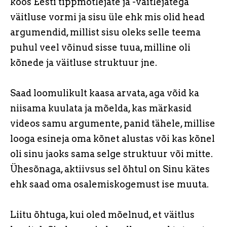
koos Eesti tippmõtlejate ja -väitlejatega
väitluse vormi ja sisu üle ehk mis olid head
argumendid, millist sisu oleks selle teema
puhul veel võinud sisse tuua, milline oli
kõnede ja väitluse struktuur jne.
Saad loomulikult kaasa arvata, aga võid ka
niisama kuulata ja mõelda, kas märkasid
videos samu argumente, panid tähele, millise
looga esineja oma kõnet alustas või kas kõnel
oli sinu jaoks sama selge struktuur või mitte.
Ühesõnaga, aktiivsus sel õhtul on Sinu kätes
ehk saad oma osalemiskogemust ise muuta.
Liitu õhtuga, kui oled mõelnud, et väitlus