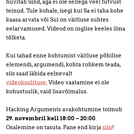
huvitab Sind, aga ei ole sellega veel tutvust
teinud. Tule kohale, isegi kui Sa ei taha kohe
kaasa arvata või Sul on väitluse suhtes
eelarvamused. Videod on inglise keeles ilma
tõlketa.
Kui tahad enne kohtumist väitluse põhilise
elemendi, argumendi, kohta rohkem teada,
siis saad läbida eelnevalt
videokoolituse.
Video vaatamine ei ole
kohustuslik, vaid lisavõimalus.
Hacking Arguments avakohtumine toimub
29. novembril kell 18:00 – 20:00
.
Osalemine on tasuta. Pane end kirja
siin
!