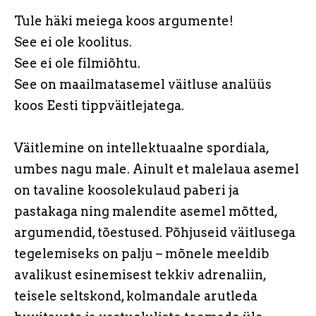
Tule häki meiega koos argumente!
See ei ole koolitus.
See ei ole filmiõhtu.
See on maailmatasemel väitluse analüüs
koos Eesti tippväitlejatega.
Väitlemine on intellektuaalne spordiala,
umbes nagu male. Ainult et malelaua asemel
on tavaline koosolekulaud paberi ja
pastakaga ning malendite asemel mõtted,
argumendid, tõestused. Põhjuseid väitlusega
tegelemiseks on palju – mõnele meeldib
avalikust esinemisest tekkiv adrenaliin,
teisele seltskond, kolmandale arutleda