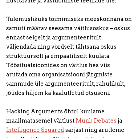
huvitavate ja vastuoluliste teemade üle.
Tulemuslikuks toimimiseks meeskonnana on
samuti määrav seesama väitlusoskus – oskus
ennast selgelt ja argumenteeritult
väljendada ning võrdselt tähtsana oskus
struktuurselt ja empaatiliselt kuulata.
Töösituatsioonides on väitlus hea viis
arutada oma organisatsiooni järgmiste
sammude üle argumenteeritult, rahulikult,
jõudes hiljem ka kaalutletud otsuseni.
Hacking Arguments õhtul kuulame
maailmatasemel väitlust
Munk Debates
ja
Intelligence Squared
sarjast ning arutleme