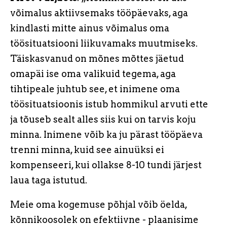
võimalus aktiivsemaks tööpäevaks, aga
kindlasti mitte ainus võimalus oma
töösituatsiooni liikuvamaks muutmiseks.
Täiskasvanud on mõnes mõttes jäetud
omapäi ise oma valikuid tegema, aga
tihtipeale juhtub see, et inimene oma
töösituatsioonis istub hommikul arvuti ette
ja tõuseb sealt alles siis kui on tarvis koju
minna. Inimene võib ka ju pärast tööpäeva
trenni minna, kuid see ainuüksi ei
kompenseeri, kui ollakse 8-10 tundi järjest
laua taga istutud.
Meie oma kogemuse põhjal võib öelda,
kõnnikoosolek on efektiivne - plaanisime