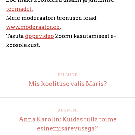
teemadel.
Meie moderaatori teenused leiad
www.moderaator.ee
.
Tasuta
õppevideo
Zoomi kasutamisest e-
koosolekust.
EELMINE
Mis koolituse valis Maris?
JÄRGMINE
Anna Karolin: Kuidas tulla toime
esinemisärevusega?