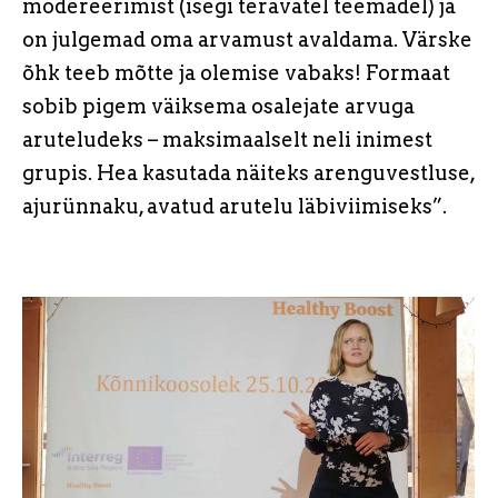
modereerimist (isegi teravatel teemadel) ja
on julgemad oma arvamust avaldama. Värske
õhk teeb mõtte ja olemise vabaks! Formaat
sobib pigem väiksema osalejate arvuga
aruteludeks – maksimaalselt neli inimest
grupis. Hea kasutada näiteks arenguvestluse,
ajurünnaku, avatud arutelu läbiviimiseks”.