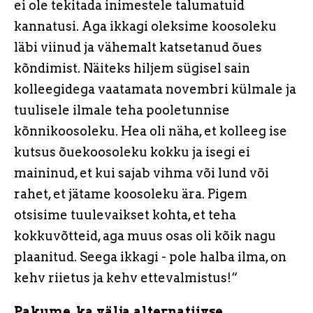
ei ole tekitada inimestele talumatuid
kannatusi. Aga ikkagi oleksime koosoleku
läbi viinud ja vähemalt katsetanud õues
kõndimist. Näiteks hiljem sügisel sain
kolleegidega vaatamata novembri külmale ja
tuulisele ilmale teha pooletunnise
kõnnikoosoleku. Hea oli näha, et kolleeg ise
kutsus õuekoosoleku kokku ja isegi ei
maininud, et kui sajab vihma või lund või
rahet, et jätame koosoleku ära. Pigem
otsisime tuulevaikset kohta, et teha
kokkuvõtteid, aga muus osas oli kõik nagu
plaanitud. Seega ikkagi - pole halba ilma, on
kehv riietus ja kehv ettevalmistus!“
Pakume ka välja alternatiivse