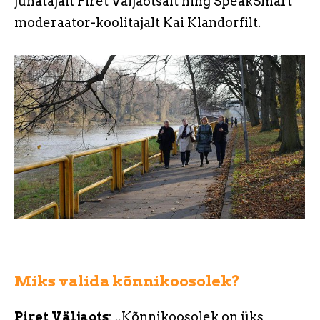
juhatajalt Piret Väljaotsalt ning SpeakSmart
moderaator-koolitajalt Kai Klandorfilt.
Miks valida kõnnikoosolek?
Piret Väljaots
: „Kõnnikoosolek on üks