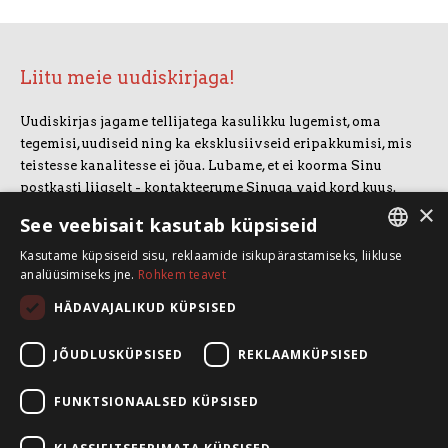
Liitu meie uudiskirjaga!
Uudiskirjas jagame tellijatega kasulikku lugemist, oma
tegemisi, uudiseid ning ka eksklusiivseid eripakkumisi, mis
teistesse kanalitesse ei jõua. Lubame, et ei koorma Sinu
postkasti liigselt - kontakteerume Sinuga vaid kord kuus.
×
Uudiskirjaga liitumiseks vajuta allolevale nupule.
See veebisait kasutab küpsiseid
Kasutame küpsiseid sisu, reklaamide isikupärastamiseks, liikluse
LIITUN UUDISKIRJAGA
ESTONIAN
analüüsimiseks jne.
Rohkem teavet
ENGLISH
HÄDAVAJALIKUD KÜPSISED
SpeakSmart OÜ
Koolitusruum ja kontor: Telliskivi 60/A3, 10412 Tallinn
JÕUDLUSKÜPSISED
REKLAAMKÜPSISED
+372 5388 4854
info@speaksmart.ee
FUNKTSIONAALSED KÜPSISED
Leia meid sotsiaalmeediast: