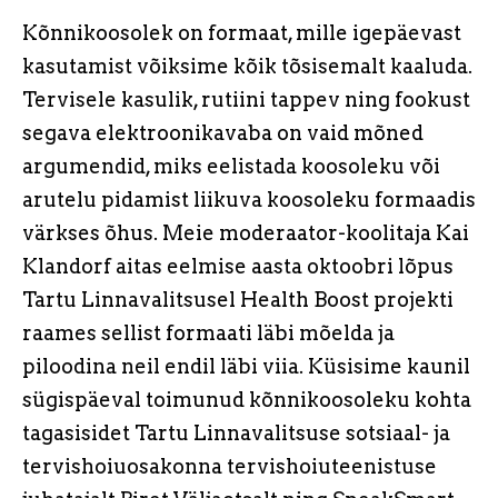
Kõnnikoosolek on formaat, mille igepäevast
kasutamist võiksime kõik tõsisemalt kaaluda.
Tervisele kasulik, rutiini tappev ning fookust
segava elektroonikavaba on vaid mõned
argumendid, miks eelistada koosoleku või
arutelu pidamist liikuva koosoleku formaadis
värkses õhus. Meie moderaator-koolitaja Kai
Klandorf aitas eelmise aasta oktoobri lõpus
Tartu Linnavalitsusel Health Boost projekti
raames sellist formaati läbi mõelda ja
piloodina neil endil läbi viia. Küsisime kaunil
sügispäeval toimunud kõnnikoosoleku kohta
tagasisidet Tartu Linnavalitsuse sotsiaal- ja
tervishoiuosakonna tervishoiuteenistuse