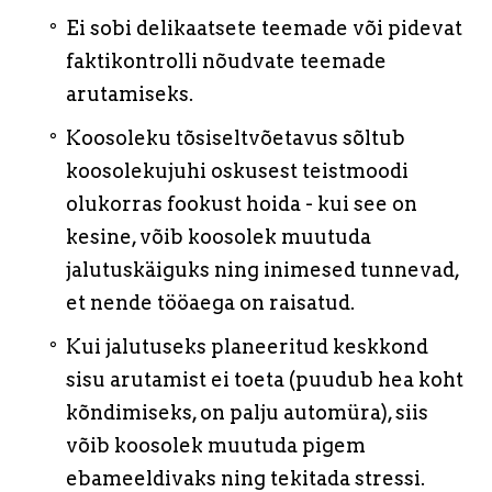
Ei sobi delikaatsete teemade või pidevat
faktikontrolli nõudvate teemade
arutamiseks.
Koosoleku tõsiseltvõetavus sõltub
koosolekujuhi oskusest teistmoodi
olukorras fookust hoida - kui see on
kesine, võib koosolek muutuda
jalutuskäiguks ning inimesed tunnevad,
et nende tööaega on raisatud.
Kui jalutuseks planeeritud keskkond
sisu arutamist ei toeta (puudub hea koht
kõndimiseks, on palju automüra), siis
võib koosolek muutuda pigem
ebameeldivaks ning tekitada stressi.