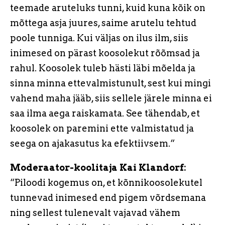
teemade aruteluks tunni, kuid kuna kõik on
mõttega asja juures, saime arutelu tehtud
poole tunniga. Kui väljas on ilus ilm, siis
inimesed on pärast koosolekut rõõmsad ja
rahul. Koosolek tuleb hästi läbi mõelda ja
sinna minna ettevalmistunult, sest kui mingi
vahend maha jääb, siis sellele järele minna ei
saa ilma aega raiskamata. See tähendab, et
koosolek on paremini ette valmistatud ja
seega on ajakasutus ka efektiivsem.“
Moderaator-koolitaja Kai Klandorf:
“Piloodi kogemus on, et kõnnikoosolekutel
tunnevad inimesed end pigem võrdsemana
ning sellest tulenevalt vajavad vähem