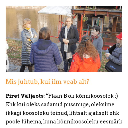
Mis juhtub, kui ilm veab alt?
Piret Väljaots: “
Plaan B oli kõnnikoosolek :)
Ehk kui oleks sadanud pussnuge, oleksime
ikkagi koosoleku teinud, lihtsalt ajaliselt ehk
poole lühema, kuna kõnnikoosoleku eesmärk