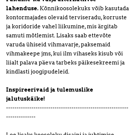
lahenduse.
Kõnnikoosolekuks võib kasutada
kontormajades olevaid terviseradu, korruste
ja koridoride vahel liikumine, mis ärgitab
samuti mõtlemist. Lisaks saab ettevõte
varuda ühiseid vihmavarje, paksemaid
vihmakeepe jms, kui ilm vihaseks kisub või
liialt palava päeva tarbeks päikesekreemi ja
kindlasti joogipudeleid.
Inspireerivaid ja tulemuslike
jalutuskäike!
----------------------------------------------------------
--------------
Loe lisaks koosoleku disaini ja juhtimise