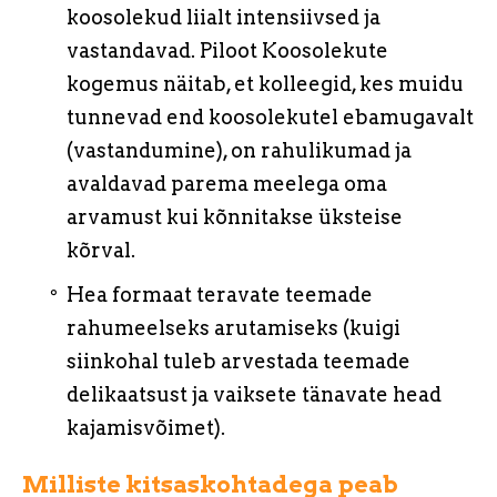
koosolekud liialt intensiivsed ja
vastandavad. Piloot Koosolekute
kogemus näitab, et kolleegid, kes muidu
tunnevad end koosolekutel ebamugavalt
(vastandumine), on rahulikumad ja
avaldavad parema meelega oma
arvamust kui kõnnitakse üksteise
kõrval.
Hea formaat teravate teemade
rahumeelseks arutamiseks (kuigi
siinkohal tuleb arvestada teemade
delikaatsust ja vaiksete tänavate head
kajamisvõimet).
Milliste kitsaskohtadega peab