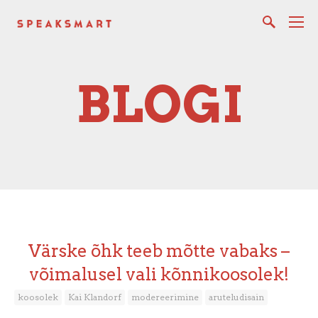
BLOGI
Värske õhk teeb mõtte vabaks –
võimalusel vali kõnnikoosolek!
koosolek
Kai Klandorf
modereerimine
aruteludisain