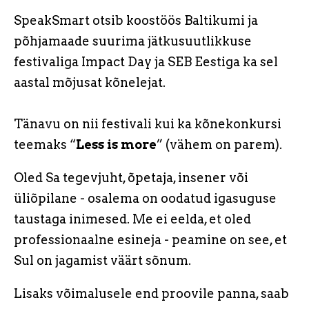
SpeakSmart otsib koostöös Baltikumi ja
põhjamaade suurima jätkusuutlikkuse
festivaliga Impact Day ja SEB Eestiga ka sel
aastal mõjusat kõnelejat.
Tänavu on nii festivali kui ka kõnekonkursi
teemaks “
Less is more
” (vähem on
parem).
Oled Sa tegevjuht, õpetaja, insener või
üliõpilane - osalema on oodatud igasuguse
taustaga inimesed. Me ei eelda, et oled
professionaalne esineja - peamine on see, et
Sul on jagamist väärt sõnum.
Lisaks võimalusele end proovile panna, saab