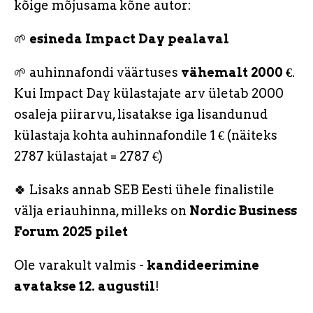
kõige mõjusama kõne autor:
🌱
esineda Impact Day pealaval
🌱 auhinnafondi väärtuses
vähemalt 2000 €
.
Kui Impact Day külastajate arv ületab 2000
osaleja piirarvu, lisatakse iga lisandunud
külastaja kohta auhinnafondile 1 € (näiteks
2787 külastajat = 2787 €)
🍀 Lisaks annab SEB Eesti ühele finalistile
välja eriauhinna, milleks on
Nordic Business
Forum 2025 pilet
Ole varakult valmis -
kandideerimine
avatakse 12. augustil
!