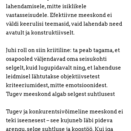
lahendamisele, mitte isiklikele
vastasseisudele. Efektiivne meeskond ei
väldi keerulisi teemasid, vaid lahendab need
avatult ja konstruktiivselt.
Juhi roll on siin kriitiline: ta peab tagama, et
osapooled väljendavad oma seisukohti
selgelt, kuid lugupidavalt ning, et lahenduse
leidmisel lähtutakse objektiivsetest
kriteeriumidest, mitte emotsioonidest.
Tugev meeskond algab selgest suhtlusest
Tugev ja konkurentsivõimeline meeskond ei
teki iseenesest – see kujuneb läbi pideva
arengu, selge suhtluse ja koostöö. Kui iga