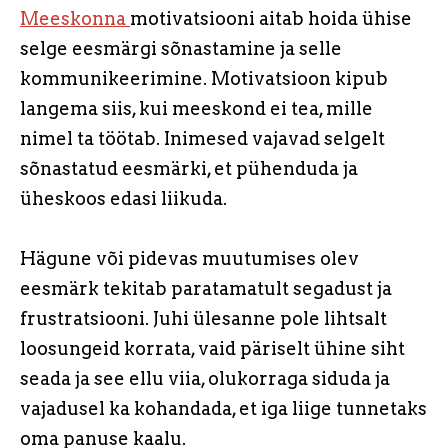
Meeskonna
motivatsiooni aitab hoida ühise
selge eesmärgi sõnastamine ja selle
kommunikeerimine. Motivatsioon kipub
langema siis, kui meeskond ei tea, mille
nimel ta töötab. Inimesed vajavad selgelt
sõnastatud eesmärki, et pühenduda ja
üheskoos edasi liikuda.
Hägune või pidevas muutumises olev
eesmärk tekitab paratamatult segadust ja
frustratsiooni. Juhi ülesanne pole lihtsalt
loosungeid korrata, vaid päriselt ühine siht
seada ja see ellu viia, olukorraga siduda ja
vajadusel ka kohandada, et iga liige tunnetaks
oma panuse kaalu.