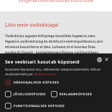
julgeda meeskonnas muutuda
Liitu meie uudiskirjaga!
Uudiskirjas jagame tellijatega kasulikku lugemist, oma
tegemisi, uudiseid ning ka eksklusiivseid eripakkumisi, mis
teistesse kanalitesse ei jõua. Lubame, et ei koorma Sinu
postkasti liigselt - kontakteerume Sinuga vaid kord kuus.
×
Uudiskirjaga liitumiseks vajuta allolevale nupule.
See veebisait kasutab küpsiseid
Kasutame küpsiseid sisu, reklaamide isikupärastamiseks, liikluse
LIITUN UUDISKIRJAGA
ESTONIAN
analüüsimiseks jne.
Rohkem teavet
ENGLISH
HÄDAVAJALIKUD KÜPSISED
SpeakSmart OÜ
Koolitusruum ja kontor: Telliskivi 60/A3, 10412 Tallinn
JÕUDLUSKÜPSISED
REKLAAMKÜPSISED
+372 5388 4854
info@speaksmart.ee
FUNKTSIONAALSED KÜPSISED