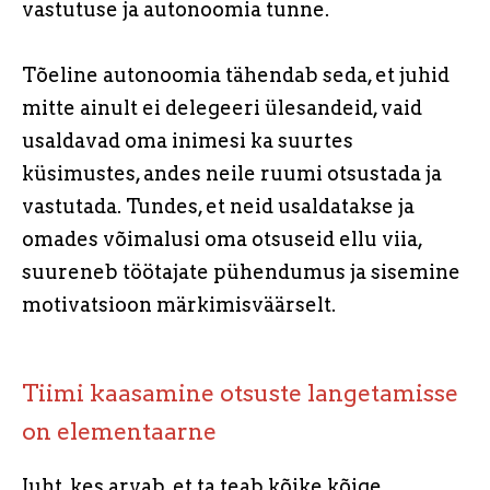
vastutuse ja autonoomia tunne.
Tõeline autonoomia tähendab seda, et juhid
mitte ainult ei delegeeri ülesandeid, vaid
usaldavad oma inimesi ka suurtes
küsimustes, andes neile ruumi otsustada ja
vastutada. Tundes, et neid usaldatakse ja
omades võimalusi oma otsuseid ellu viia,
suureneb töötajate pühendumus ja sisemine
motivatsioon märkimisväärselt.
Tiimi kaasamine otsuste langetamisse
on elementaarne
Juht, kes arvab, et ta teab kõike kõige