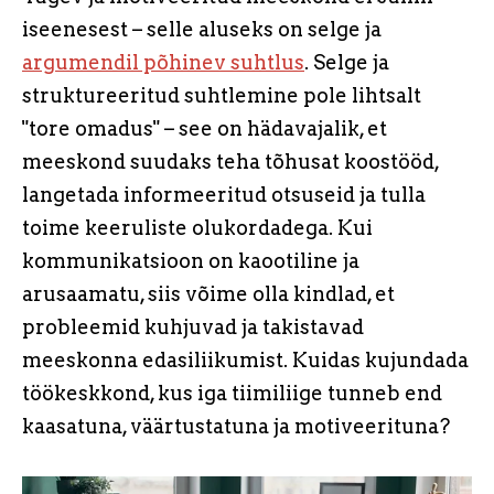
iseenesest – selle aluseks on selge ja
argumendil põhinev suhtlus
. Selge ja
struktureeritud suhtlemine pole lihtsalt
"tore omadus" – see on hädavajalik, et
meeskond suudaks teha tõhusat koostööd,
langetada informeeritud otsuseid ja tulla
toime keeruliste olukordadega. Kui
kommunikatsioon on kaootiline ja
arusaamatu, siis võime olla kindlad, et
probleemid kuhjuvad ja takistavad
meeskonna edasiliikumist. Kuidas kujundada
töökeskkond, kus iga tiimiliige tunneb end
kaasatuna, väärtustatuna ja motiveerituna?