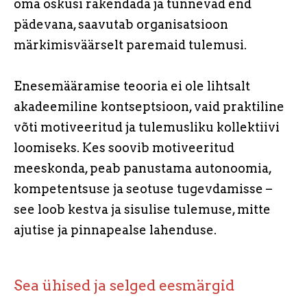
oma oskusi rakendada ja tunnevad end
pädevana, saavutab organisatsioon
märkimisväärselt paremaid tulemusi.
Enesemääramise teooria ei ole lihtsalt
akadeemiline kontseptsioon, vaid praktiline
võti motiveeritud ja tulemusliku kollektiivi
loomiseks. Kes soovib motiveeritud
meeskonda, peab panustama autonoomia,
kompetentsuse ja seotuse tugevdamisse –
see loob kestva ja sisulise tulemuse, mitte
ajutise ja pinnapealse lahenduse.
Sea ühised ja selged eesmärgid