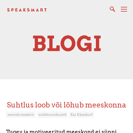
BLOGI
Suhtlus loob või lõhub meeskonna
meeskonnatöö
suhtlusoskused
Kai Klandorf
Tugev ja motiveeritud meeskond ei sünni