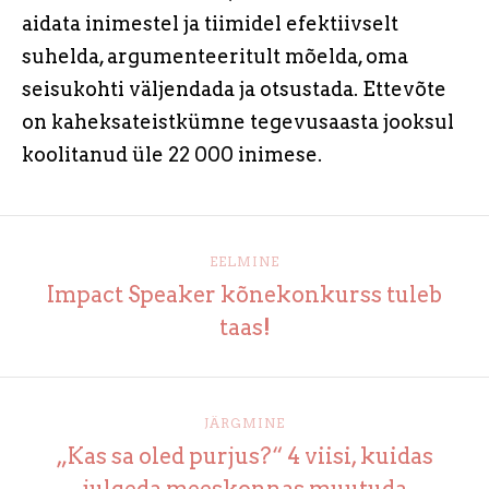
aidata inimestel ja tiimidel efektiivselt
suhelda, argumenteeritult mõelda, oma
seisukohti väljendada ja otsustada. Ettevõte
on kaheksateistkümne tegevusaasta jooksul
koolitanud üle 22 000 inimese.
EELMINE
Impact Speaker kõnekonkurss tuleb
taas!
JÄRGMINE
„Kas sa oled purjus?“ 4 viisi, kuidas