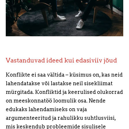
Vastanduvad ideed kui edasiviiv jõud
Konflikte ei saa vältida – küsimus on, kas neid
lahendatakse või lastakse neil sisekliimat
mürgitada. Konfliktid ja keerulised olukorrad
on meeskonnatöö loomulik osa. Nende
edukaks lahendamiseks on vaja
argumenteeritud ja rahulikku suhtlusviisi,
mis keskendub probleemide sisulisele