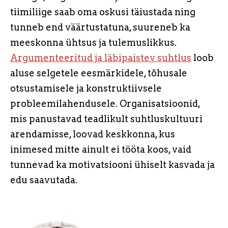
tiimiliige saab oma oskusi täiustada ning
tunneb end väärtustatuna, suureneb ka
meeskonna ühtsus ja tulemuslikkus.
Argumenteeritud ja läbipaistev suhtlus
loob
aluse selgetele eesmärkidele, tõhusale
otsustamisele ja konstruktiivsele
probleemilahendusele. Organisatsioonid,
mis panustavad teadlikult suhtluskultuuri
arendamisse, loovad keskkonna, kus
inimesed mitte ainult ei tööta koos, vaid
tunnevad ka motivatsiooni ühiselt kasvada ja
edu saavutada.