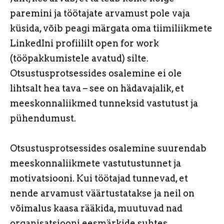
paremini ja töötajate arvamust pole vaja
küsida, võib peagi märgata oma tiimiliikmete
LinkedIni profiililt open for work
(tööpakkumistele avatud) silte.
Otsustusprotsessides osalemine ei ole
lihtsalt hea tava – see on hädavajalik, et
meeskonnaliikmed tunneksid vastutust ja
pühendumust.
Otsustusprotsessides osalemine suurendab
meeskonnaliikmete vastutustunnet ja
motivatsiooni. Kui töötajad tunnevad, et
nende arvamust väärtustatakse ja neil on
võimalus kaasa rääkida, muutuvad nad
organisatsiooni eesmärkide suhtes