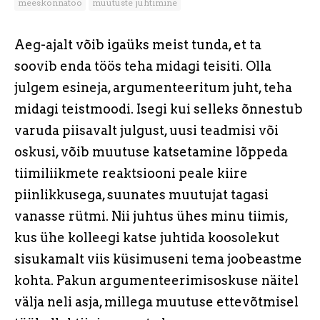
meeskonnatöö
muutuste juhtimine
Aeg-ajalt võib igaüks meist tunda, et ta
soovib enda töös teha midagi teisiti. Olla
julgem esineja, argumenteeritum juht, teha
midagi teistmoodi. Isegi kui selleks õnnestub
varuda piisavalt julgust, uusi teadmisi või
oskusi, võib muutuse katsetamine lõppeda
tiimiliikmete reaktsiooni peale kiire
piinlikkusega, suunates muutujat tagasi
vanasse rütmi. Nii juhtus ühes minu tiimis,
kus ühe kolleegi katse juhtida koosolekut
sisukamalt viis küsimuseni tema joobeastme
kohta. Pakun argumenteerimisoskuse näitel
välja neli asja, millega muutuse ettevõtmisel