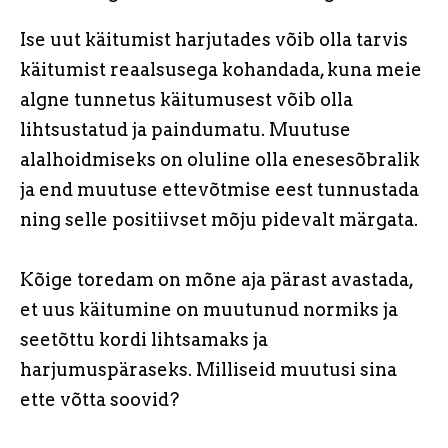
Ise uut käitumist harjutades võib olla tarvis
käitumist reaalsusega kohandada, kuna meie
algne tunnetus käitumusest võib olla
lihtsustatud ja paindumatu. Muutuse
alalhoidmiseks on oluline olla enesesõbralik
ja end muutuse ettevõtmise eest tunnustada
ning selle positiivset mõju pidevalt märgata.
Kõige toredam on mõne aja pärast avastada,
et uus käitumine on muutunud normiks ja
seetõttu kordi lihtsamaks ja
harjumuspäraseks. Milliseid muutusi sina
ette võtta soovid?