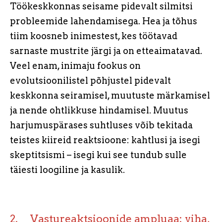
Töökeskkonnas seisame pidevalt silmitsi
probleemide lahendamisega. Hea ja tõhus
tiim koosneb inimestest, kes töötavad
sarnaste mustrite järgi ja on etteaimatavad.
Veel enam, inimaju fookus on
evolutsioonilistel põhjustel pidevalt
keskkonna seiramisel, muutuste märkamisel
ja nende ohtlikkuse hindamisel. Muutus
harjumuspärases suhtluses võib tekitada
teistes kiireid reaktsioone: kahtlusi ja isegi
skeptitsismi – isegi kui see tundub sulle
täiesti loogiline ja kasulik.
2. Vastureaktsioonide ampluaa: viha,