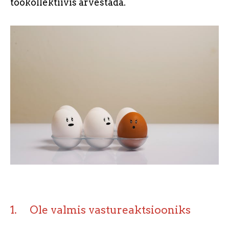
töökollektiivis arvestada.
1. Ole valmis vastureaktsiooniks