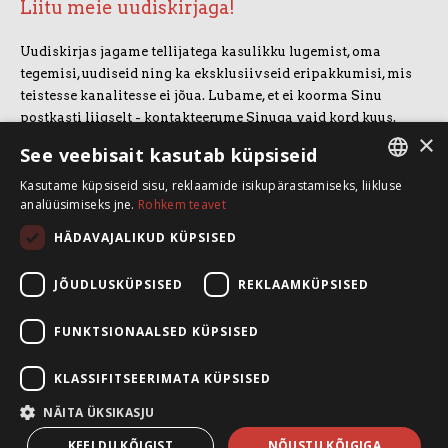
Liitu meie uudiskirjaga!
Uudiskirjas jagame tellijatega kasulikku lugemist, oma
tegemisi, uudiseid ning ka eksklusiivseid eripakkumisi, mis
teistesse kanalitesse ei jõua. Lubame, et ei koorma Sinu
postkasti liigselt - kontakteerume Sinuga vaid kord kuus.
×
Uudiskirjaga liitumiseks vajuta allolevale nupule.
See veebisait kasutab küpsiseid
Kasutame küpsiseid sisu, reklaamide isikupärastamiseks, liikluse
LIITUN UUDISKIRJAGA
ESTONIAN
analüüsimiseks jne.
Rohkem teavet
ENGLISH
HÄDAVAJALIKUD KÜPSISED
SpeakSmart OÜ
Koolitusruum ja kontor: Telliskivi 60/A3, 10412 Tallinn
JÕUDLUSKÜPSISED
REKLAAMKÜPSISED
+372 5388 4854
info@speaksmart.ee
FUNKTSIONAALSED KÜPSISED
Leia meid sotsiaalmeediast:
KLASSIFITSEERIMATA KÜPSISED
Facebook
LinkedIn
NÄITA ÜKSIKASJU
Instagram
KEELDU KÕIGIST
NÕUSTU KÕIGIGA