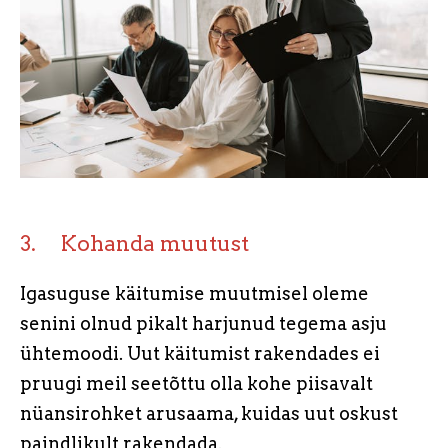
3. Kohanda muutust
Igasuguse käitumise muutmisel oleme
senini olnud pikalt harjunud tegema asju
ühtemoodi. Uut käitumist rakendades ei
pruugi meil seetõttu olla kohe piisavalt
nüansirohket arusaama, kuidas uut oskust
paindlikult rakendada.