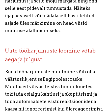
harjumust ja selle mõju märgata ning end
selle eest pidevalt tunnustada. Näiteks
igapäevaselt või -nädalaselt hästi tehtud
asjade üles märkimine on head viisid
muutuse alalhoidmiseks.
Uute tööharjumuste loomine võtab
aega ja julgust
Enda tööharjumuste muutmine võib olla
väärtuslik, ent sellegipoolest raske.
Muutused võivad teistes tiimiliikmetes
tekitada esialgu kahtlusi ja skeptitsismi ja
tuua automaatsete vastureaktsioonidena
kaasa nii ignoreerimist kui ülereageerimist.