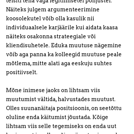
teisiti teha väga legitiimsetel põhjustel.
Näiteks julgem argumenteerimine
koosolekutel võib olla kasulik nii
individuaalsele karjäärile kui aidata kaasa
näiteks osakonna strateegiale või
kliendisuhetele. Eduka muutuse nägemine
võib aga panna ka kolleegid muutuse peale
mõtlema, mitte alati aga eeskuju suhtes
positiivselt.
Mõne inimese jaoks on lihtsam viis
muutumist vältida, halvustades muutust.
Olles suunanäitaja positsioonis, on seetõttu
oluline enda käitumist jõustada. Kõige
lihtsam viis selle tegemiseks on enda uut