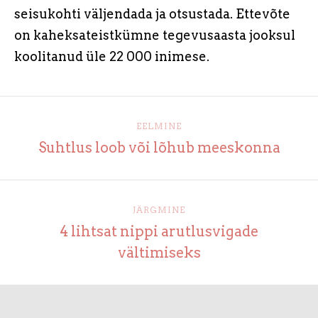
seisukohti väljendada ja otsustada. Ettevõte
on kaheksateistkümne tegevusaasta jooksul
koolitanud üle 22 000 inimese.
EELMINE
Suhtlus loob või lõhub meeskonna
JÄRGMINE
4 lihtsat nippi arutlusvigade
vältimiseks