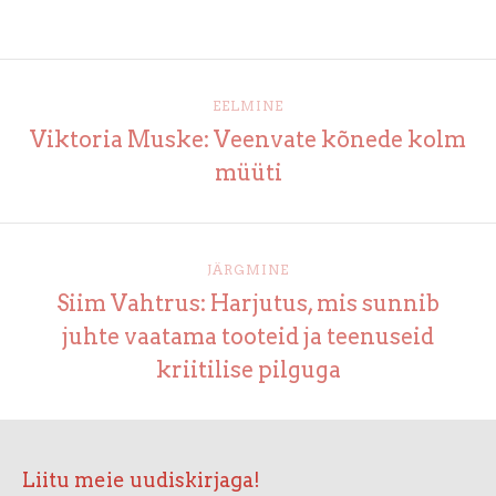
EELMINE
Viktoria Muske: Veenvate kõnede kolm
müüti
JÄRGMINE
Siim Vahtrus: Harjutus, mis sunnib
juhte vaatama tooteid ja teenuseid
kriitilise pilguga
Liitu meie uudiskirjaga!