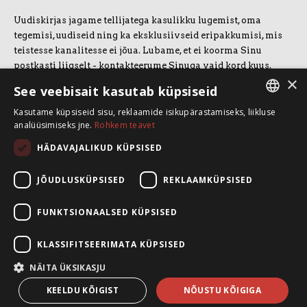
Uudiskirjas jagame tellijatega kasulikku lugemist, oma
tegemisi, uudiseid ning ka eksklusiivseid eripakkumisi, mis
teistesse kanalitesse ei jõua. Lubame, et ei koorma Sinu
postkasti liigselt - kontakteerume Sinuga vaid kord kuus.
×
Uudiskirjaga liitumiseks vajuta allolevale nupule.
See veebisait kasutab küpsiseid
Kasutame küpsiseid sisu, reklaamide isikupärastamiseks, liikluse
LIITUN UUDISKIRJAGA
ESTONIAN
analüüsimiseks jne.
Rohkem teavet
ENGLISH
HÄDAVAJALIKUD KÜPSISED
SpeakSmart OÜ
Koolitusruum ja kontor: Telliskivi 60/A3, 10412 Tallinn
JÕUDLUSKÜPSISED
REKLAAMKÜPSISED
+372 5388 4854
info@speaksmart.ee
FUNKTSIONAALSED KÜPSISED
Leia meid sotsiaalmeediast:
KLASSIFITSEERIMATA KÜPSISED
Facebook
LinkedIn
NÄITA ÜKSIKASJU
Instagram
KEELDU KÕIGIST
NÕUSTU KÕIGIGA