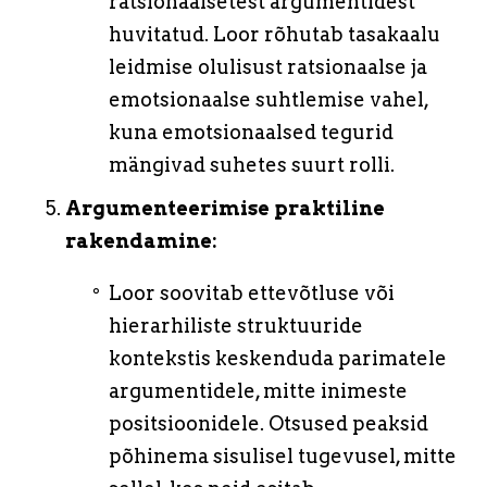
ratsionaalsetest argumentidest
huvitatud. Loor rõhutab tasakaalu
leidmise olulisust ratsionaalse ja
emotsionaalse suhtlemise vahel,
kuna emotsionaalsed tegurid
mängivad suhetes suurt rolli.
Argumenteerimise praktiline
rakendamine:
Loor soovitab ettevõtluse või
hierarhiliste struktuuride
kontekstis keskenduda parimatele
argumentidele, mitte inimeste
positsioonidele. Otsused peaksid
põhinema sisulisel tugevusel, mitte