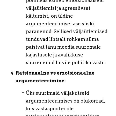
poliitikas esineb emotsionaalseid
väljaütlemisi ja agressiivset
käitumist, on üldine
argumenteerimise tase siiski
paranenud. Sellised väljaütlemised
tunduvad lihtsalt rohkem silma
paistvat tänu meedia suuremale
kajastusele ja avalikkuse
suurenenud huvile poliitika vastu.
Ratsionaalne vs emotsionaalne
argumenteerimine:
Üks suurimaid väljakutseid
argumenteerimises on olukorrad,
kus vastaspool ei ole