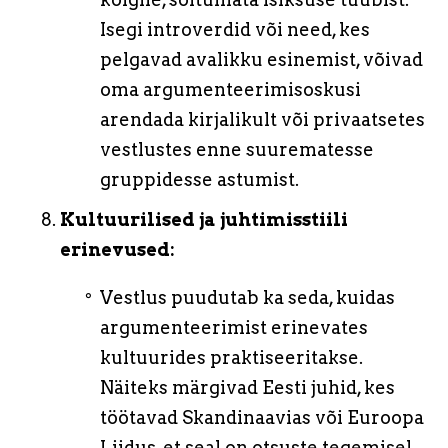
Isegi introverdid või need, kes
pelgavad avalikku esinemist, võivad
oma argumenteerimisoskusi
arendada kirjalikult või privaatsetes
vestlustes enne suurematesse
gruppidesse astumist.
Kultuurilised ja juhtimisstiili
erinevused:
Vestlus puudutab ka seda, kuidas
argumenteerimist erinevates
kultuurides praktiseeritakse.
Näiteks märgivad Eesti juhid, kes
töötavad Skandinaavias või Euroopa
Liidus, et seal on otsuste tegemisel