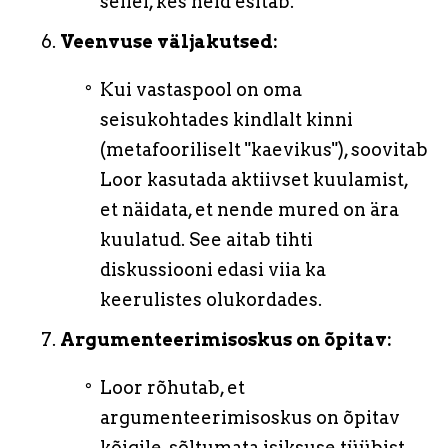
sellel, kes neid esitab.
Veenvuse väljakutsed:
Kui vastaspool on oma
seisukohtades kindlalt kinni
(metafooriliselt "kaevikus"), soovitab
Loor kasutada aktiivset kuulamist,
et näidata, et nende mured on ära
kuulatud. See aitab tihti
diskussiooni edasi viia ka
keerulistes olukordades.
Argumenteerimisoskus on õpitav:
Loor rõhutab, et
argumenteerimisoskus on õpitav
kõigile, sõltumata isiksuse tüübist.