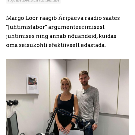
argumenteeritud suhtlemine
Margo Loor räägib Äripäeva raadio saates
"Juhtimislabor" argumenteerimisest
juhtimises ning annab nõuandeid, kuidas
oma seisukohti efektiivselt edastada.