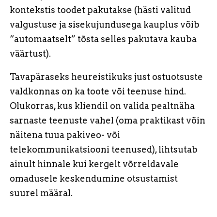
kontekstis toodet pakutakse (hästi valitud
valgustuse ja sisekujundusega kauplus võib
“automaatselt” tõsta selles pakutava kauba
väärtust).
Tavapäraseks heureistikuks just ostuotsuste
valdkonnas on ka toote või teenuse hind.
Olukorras, kus kliendil on valida pealtnäha
sarnaste teenuste vahel (oma praktikast võin
näitena tuua pakiveo- või
telekommunikatsiooni teenused), lihtsutab
ainult hinnale kui kergelt võrreldavale
omadusele keskendumine otsustamist
suurel määral.