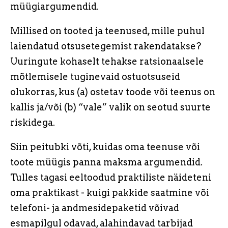
müügiargumendid.
Millised on tooted ja teenused, mille puhul
laiendatud otsusetegemist rakendatakse?
Uuringute kohaselt tehakse ratsionaalsele
mõtlemisele tuginevaid ostuotsuseid
olukorras, kus (a) ostetav toode või teenus on
kallis ja/või (b) “vale” valik on seotud suurte
riskidega.
Siin peitubki võti, kuidas oma teenuse või
toote müügis panna maksma argumendid.
Tulles tagasi eeltoodud praktiliste näideteni
oma praktikast - kuigi pakkide saatmine või
telefoni- ja andmesidepaketid võivad
esmapilgul odavad, alahindavad tarbijad