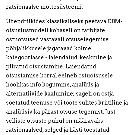
ratsionaalse mõttesüsteemi.
Ühendriikides klassikaliseks peetava EBM-
otsustusmudeli kohaselt on tarbijate
ostuotsused vastavalt otsusetegemise
põhjalikkusele jagatavad kolme
kategooriasse - laiendatud, keskmine ja
piiratud otsustamine. Laiendatud
otsustamise korral eelneb ostuotsusele
hoolikas info kogumine, analüüs ja
alternatiivide kaalumine; sageli on ostja
soetatud teenuse või toote suhtes kriitiline ja
analüüsiv ka pärast otsuse tegemist. Just
selliste otsuste puhul on määravaks
ratsionaalsed, selged ja hästi tõestatud