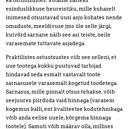
ka ostuotsustes. Võtame näiteks
esinduslikkuse heureistiku, mille kohaselt
inimesed otsustavad uusi asju kohates nende
omaduste, meeldivuse jms üle selle järgi,
kuivõrd sarnane näib see asi teiste, neile
varasemate tuttavate asjadega.
Praktilistes ostuotsustes viib see selleni, et
uue tootega kokku puutuvad tarbijad
hindavad seda esmalt vastavalt toote
sarnasusele varasemalt kogetud toodetega.
Sarnasus, mille pinnalt otsus tehakse, võib
seejuures piirduda vaid hinnaga (varasem
kogemus kalli, ent kvaliteetse kodutehnikaga
võib anda eelise uuele, kõrgema hinnaga
tootele). Samuti võib määrav olla, millises