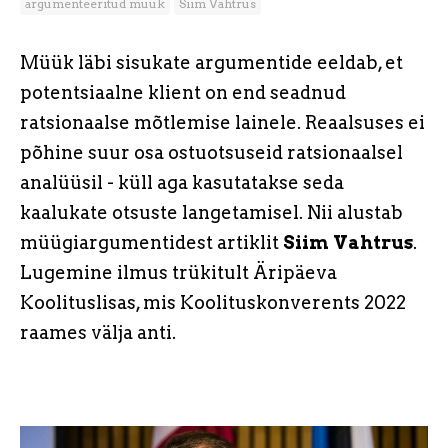
argumenteeritud müük
Siim Vahtrus
Müük läbi sisukate argumentide eeldab, et
potentsiaalne klient on end seadnud
ratsionaalse mõtlemise lainele. Reaalsuses ei
põhine suur osa ostuotsuseid ratsionaalsel
analüüsil - küll aga kasutatakse seda
kaalukate otsuste langetamisel. Nii alustab
müügiargumentidest artiklit
Siim Vahtrus
.
Lugemine ilmus trükitult Äripäeva
Koolituslisas, mis Koolituskonverents 2022
raames välja anti.