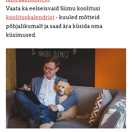
Vaata ka eelseisvaid Siimu koolitusi
koolituskalendrist
- kuuled mõtteid
põhjalikumalt ja saad ära küsida oma
küsimused.