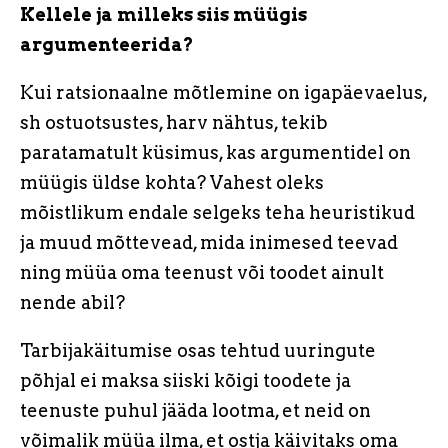
Kellele ja milleks siis müügis
argumenteerida?
Kui ratsionaalne mõtlemine on igapäevaelus,
sh ostuotsustes, harv nähtus, tekib
paratamatult küsimus, kas argumentidel on
müügis üldse kohta? Vahest oleks
mõistlikum endale selgeks teha heuristikud
ja muud mõttevead, mida inimesed teevad
ning müüa oma teenust või toodet ainult
nende abil?
Tarbijakäitumise osas tehtud uuringute
põhjal ei maksa siiski kõigi toodete ja
teenuste puhul jääda lootma, et neid on
võimalik müüa ilma, et ostja käivitaks oma