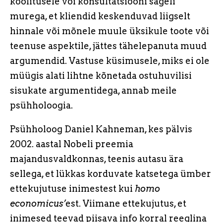
koolitusele või konsultatsiooni sageli
murega, et kliendid keskenduvad liigselt
hinnale või mõnele muule üksikule toote või
teenuse aspektile, jättes tähelepanuta muud
argumendid. Vastuse küsimusele, miks ei ole
müügis alati lihtne kõnetada ostuhuvilisi
sisukate argumentidega, annab meile
psühholoogia.
Psühholoog Daniel Kahneman, kes pälvis
2002. aastal Nobeli preemia
majandusvaldkonnas, teenis autasu ära
sellega, et lükkas korduvate katsetega ümber
ettekujutuse inimestest kui
homo
economicus’
est. Viimane ettekujutus, et
inimesed teevad piisava info korral reeglina