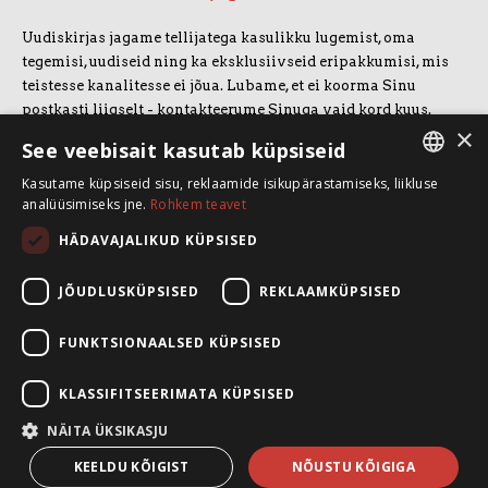
Uudiskirjas jagame tellijatega kasulikku lugemist, oma
tegemisi, uudiseid ning ka eksklusiivseid eripakkumisi, mis
teistesse kanalitesse ei jõua. Lubame, et ei koorma Sinu
postkasti liigselt - kontakteerume Sinuga vaid kord kuus.
×
Uudiskirjaga liitumiseks vajuta allolevale nupule.
See veebisait kasutab küpsiseid
Kasutame küpsiseid sisu, reklaamide isikupärastamiseks, liikluse
LIITUN UUDISKIRJAGA
ESTONIAN
analüüsimiseks jne.
Rohkem teavet
ENGLISH
HÄDAVAJALIKUD KÜPSISED
SpeakSmart OÜ
Koolitusruum ja kontor: Telliskivi 60/A3, 10412 Tallinn
JÕUDLUSKÜPSISED
REKLAAMKÜPSISED
+372 5388 4854
info@speaksmart.ee
FUNKTSIONAALSED KÜPSISED
Leia meid sotsiaalmeediast:
KLASSIFITSEERIMATA KÜPSISED
Facebook
LinkedIn
NÄITA ÜKSIKASJU
Instagram
KEELDU KÕIGIST
NÕUSTU KÕIGIGA