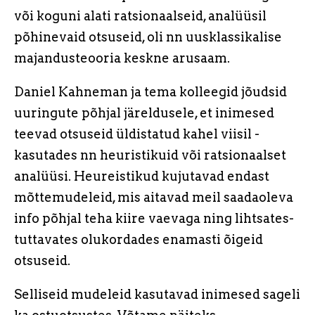
või koguni alati ratsionaalseid, analüüsil
põhinevaid otsuseid, oli nn uusklassikalise
majandusteooria keskne arusaam.
Daniel Kahneman ja tema kolleegid jõudsid
uuringute põhjal järeldusele, et inimesed
teevad otsuseid üldistatud kahel viisil -
kasutades nn heuristikuid või ratsionaalset
analüüsi. Heureistikud kujutavad endast
mõttemudeleid, mis aitavad meil saadaoleva
info põhjal teha kiire vaevaga ning lihtsates-
tuttavates olukordades enamasti õigeid
otsuseid.
Selliseid mudeleid kasutavad inimesed sageli