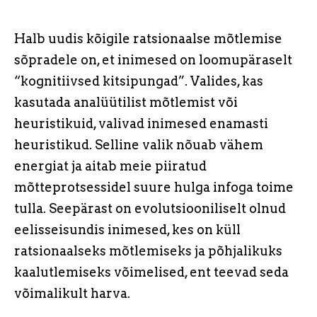
Halb uudis kõigile ratsionaalse mõtlemise
sõpradele on, et inimesed on loomupäraselt
“kognitiivsed kitsipungad”. Valides, kas
kasutada analüütilist mõtlemist või
heuristikuid, valivad inimesed enamasti
heuristikud. Selline valik nõuab vähem
energiat ja aitab meie piiratud
mõtteprotsessidel suure hulga infoga toime
tulla. Seepärast on evolutsiooniliselt olnud
eelisseisundis inimesed, kes on küll
ratsionaalseks mõtlemiseks ja põhjalikuks
kaalutlemiseks võimelised, ent teevad seda
võimalikult harva.