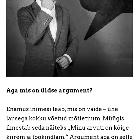
Aga mis on üldse argument?
Enamus inimesi teab, mis on väide – ühe
lausega kokku võetud mõttetuum. Müügis
ilmestab seda näiteks „Minu arvuti on kõige
kiirem ja töökindlam.“ Argument aga on selle