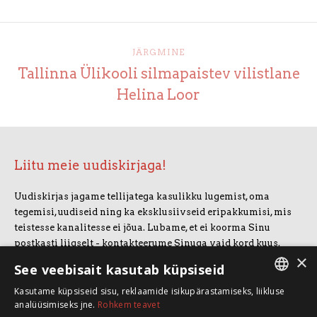
JÄRGMINE
Tallinna Ülikooli silmapaistev vilistlane
Helina Loor
Liitu meie uudiskirjaga!
Uudiskirjas jagame tellijatega kasulikku lugemist, oma
tegemisi, uudiseid ning ka eksklusiivseid eripakkumisi, mis
teistesse kanalitesse ei jõua. Lubame, et ei koorma Sinu
postkasti liigselt - kontakteerume Sinuga vaid kord kuus.
×
Uudiskirjaga liitumiseks vajuta allolevale nupule.
See veebisait kasutab küpsiseid
Kasutame küpsiseid sisu, reklaamide isikupärastamiseks, liikluse
LIITUN UUDISKIRJAGA
ESTONIAN
analüüsimiseks jne.
Rohkem teavet