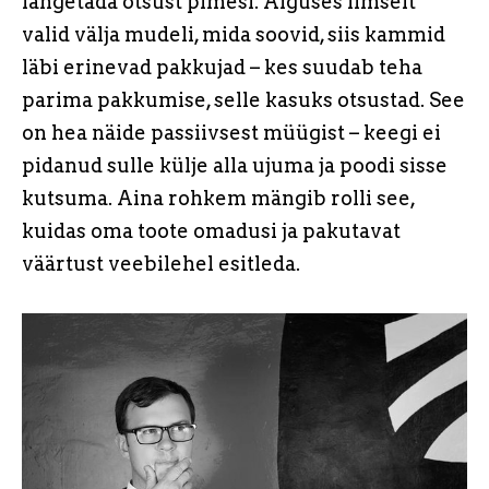
langetada otsust pimesi. Alguses ilmselt
valid välja mudeli, mida soovid, siis kammid
läbi erinevad pakkujad – kes suudab teha
parima pakkumise, selle kasuks otsustad. See
on hea näide passiivsest müügist – keegi ei
pidanud sulle külje alla ujuma ja poodi sisse
kutsuma. Aina rohkem mängib rolli see,
kuidas oma toote omadusi ja pakutavat
väärtust veebilehel esitleda.