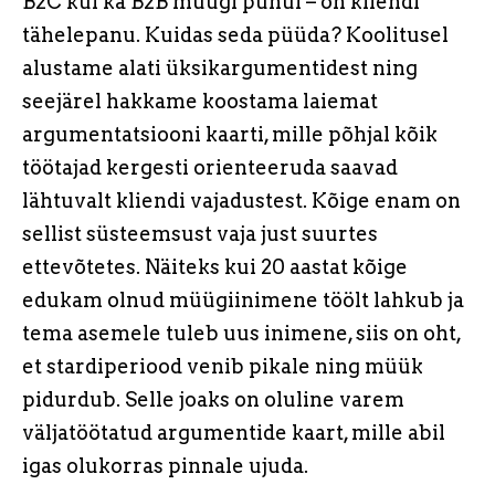
B2C kui ka B2B müügi puhul – on kliendi
tähelepanu. Kuidas seda püüda? Koolitusel
alustame alati üksikargumentidest ning
seejärel hakkame koostama laiemat
argumentatsiooni kaarti, mille põhjal kõik
töötajad kergesti orienteeruda saavad
lähtuvalt kliendi vajadustest. Kõige enam on
sellist süsteemsust vaja just suurtes
ettevõtetes. Näiteks kui 20 aastat kõige
edukam olnud müügiinimene töölt lahkub ja
tema asemele tuleb uus inimene, siis on oht,
et stardiperiood venib pikale ning müük
pidurdub. Selle joaks on oluline varem
väljatöötatud argumentide kaart, mille abil
igas olukorras pinnale ujuda.