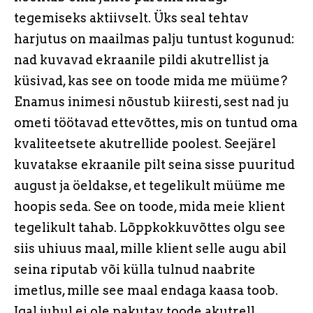
tegemiseks aktiivselt. Üks seal tehtav
harjutus on maailmas palju tuntust kogunud:
nad kuvavad ekraanile pildi akutrellist ja
küsivad, kas see on toode mida me müüme?
Enamus inimesi nõustub kiiresti, sest nad ju
ometi töötavad ettevõttes, mis on tuntud oma
kvaliteetsete akutrellide poolest. Seejärel
kuvatakse ekraanile pilt seina sisse puuritud
august ja öeldakse, et tegelikult müüme me
hoopis seda. See on toode, mida meie klient
tegelikult tahab. Lõppkokkuvõttes olgu see
siis uhiuus maal, mille klient selle augu abil
seina riputab või külla tulnud naabrite
imetlus, mille see maal endaga kaasa toob.
Igal juhul ei ole pakutav toode akutrell.