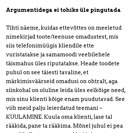
Argumentidega ei tohiks üle pingutada
Tihti näeme, kuidas ettevõttes on meeletud
nimekirjad toote/teenuse omadustest, mis
siis telefonimüügis kliendile ette
vuristatakse ja samamoodi veebilehele
täismahus üles riputatakse. Heade toodete
puhul on see täiesti tavaline, et
märkimisväärseid omadusi on ohtralt, aga
siinkohal on oluline leida üles eelkõige need,
mis sinu klienti kõige enam puudutavad. See
viib meid palju leierdatud teemani –
KUULAMINE. Kuula oma klienti, lase tal
rääkida, pane ta rääkima. Mõnel juhul ei pea