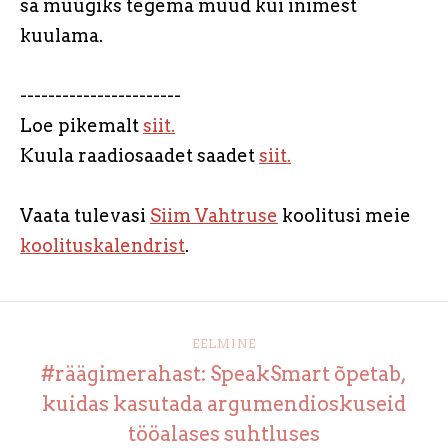
sa müügiks tegema muud kui inimest
kuulama.
-----------------------
Loe pikemalt
siit.
Kuula raadiosaadet saadet
siit.
Vaata tulevasi
Siim Vahtruse
koolitusi meie
koolituskalendrist
.
EELMINE
#räägimerahast: SpeakSmart õpetab,
kuidas kasutada argumendioskuseid
tööalases suhtluses