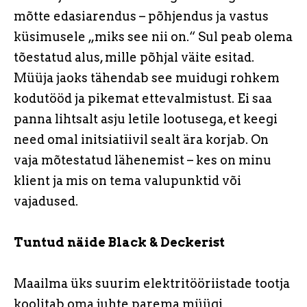
mõtte edasiarendus – põhjendus ja vastus
küsimusele „miks see nii on.“ Sul peab olema
tõestatud alus, mille põhjal väite esitad.
Müüja jaoks tähendab see muidugi rohkem
kodutööd ja pikemat ettevalmistust. Ei saa
panna lihtsalt asju letile lootusega, et keegi
need omal initsiatiivil sealt ära korjab. On
vaja mõtestatud lähenemist – kes on minu
klient ja mis on tema valupunktid või
vajadused.
Tuntud näide Black & Deckerist
Maailma üks suurim elektritööriistade tootja
koolitab oma juhte parema müügi