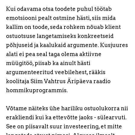
Kui odavama otsa toodete puhul töötab
emotsiooni pealt ostmine hästi, siis mida
kallim on toode, seda rohkem nõuab klient
ostuotsuse langetamiseks konkreetseid
põhjuseid ja kaalukaid argumente. Kusjuures
alati ei pea seal taga olema aktiivne
müügitöö, piisab ka ainult hästi
argumenteeritud veebilehest, rääkis
koolitaja Siim Vahtrus Äripäeva raadio
hommikuprogrammis.
Võtame näiteks ühe hariliku ostuolukorra nii
erakliendi kui ka ettevõtte jaoks - sülearvuti.
See on piisavalt suur investeering, et mitte