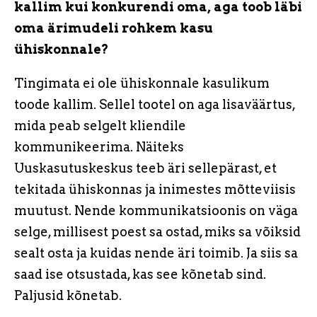
kallim kui konkurendi oma, aga toob läbi
oma ärimudeli rohkem kasu
ühiskonnale?
Tingimata ei ole ühiskonnale kasulikum
toode kallim. Sellel tootel on aga lisaväärtus,
mida peab selgelt kliendile
kommunikeerima. Näiteks
Uuskasutuskeskus teeb äri sellepärast, et
tekitada ühiskonnas ja inimestes mõtteviisis
muutust. Nende kommunikatsioonis on väga
selge, millisest poest sa ostad, miks sa võiksid
sealt osta ja kuidas nende äri toimib. Ja siis sa
saad ise otsustada, kas see kõnetab sind.
Paljusid kõnetab.