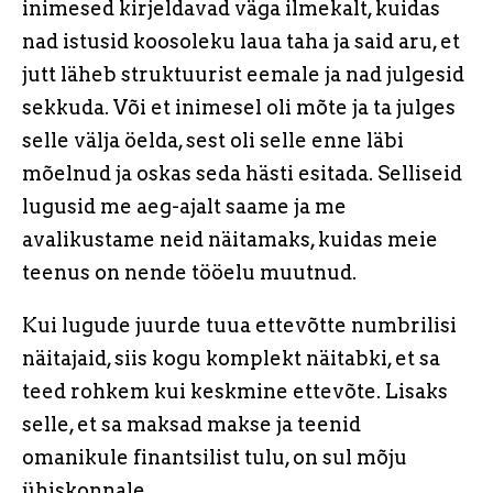
inimesed kirjeldavad väga ilmekalt, kuidas
nad istusid koosoleku laua taha ja said aru, et
jutt läheb struktuurist eemale ja nad julgesid
sekkuda. Või et inimesel oli mõte ja ta julges
selle välja öelda, sest oli selle enne läbi
mõelnud ja oskas seda hästi esitada. Selliseid
lugusid me aeg-ajalt saame ja me
avalikustame neid näitamaks, kuidas meie
teenus on nende tööelu muutnud.
Kui lugude juurde tuua ettevõtte numbrilisi
näitajaid, siis kogu komplekt näitabki, et sa
teed rohkem kui keskmine ettevõte. Lisaks
selle, et sa maksad makse ja teenid
omanikule finantsilist tulu, on sul mõju
ühiskonnale.