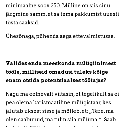
minimaalne soov 350. Milline on siis sinu
järgmine samm, et sa tema pakkumist uuesti
tõsta saaksid.
Ühesõnaga, pühenda aega ettevalmistusse.
Valides enda meeskonda müügiinimest
tööle, milliseid omadusi tuleks kõige
enam otsida potentsiaalses töötajas?
Nagu ma eelnevalt viitasin, et tegelikult sa ei
pea olema karismaatiline müügistaar, kes
jalutab uksest sisse ja mõtleb, et: „Tere, ma
olen saabunud, ma tulin siia müüma!“. Saab