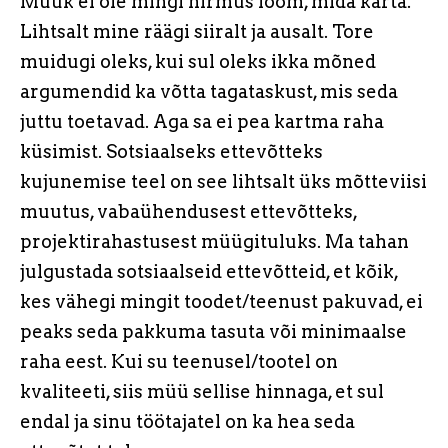
Müük ei ole mingi hirmus loom, mida karta.
Lihtsalt mine räägi siiralt ja ausalt. Tore
muidugi oleks, kui sul oleks ikka mõned
argumendid ka võtta tagataskust, mis seda
juttu toetavad. Aga sa ei pea kartma raha
küsimist. Sotsiaalseks ettevõtteks
kujunemise teel on see lihtsalt üks mõtteviisi
muutus, vabaühendusest ettevõtteks,
projektirahastusest müügituluks. Ma tahan
julgustada sotsiaalseid ettevõtteid, et kõik,
kes vähegi mingit toodet/teenust pakuvad, ei
peaks seda pakkuma tasuta või minimaalse
raha eest. Kui su teenusel/tootel on
kvaliteeti, siis müü sellise hinnaga, et sul
endal ja sinu töötajatel on ka hea seda