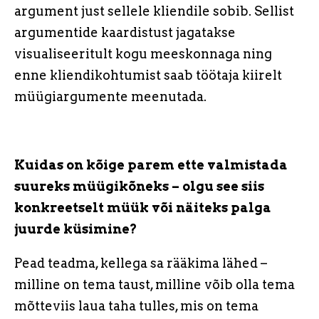
argument just sellele kliendile sobib. Sellist
argumentide kaardistust jagatakse
visualiseeritult kogu meeskonnaga ning
enne kliendikohtumist saab töötaja kiirelt
müügiargumente meenutada.
Kuidas on kõige parem ette valmistada
suureks müügikõneks – olgu see siis
konkreetselt müük või näiteks palga
juurde küsimine?
Pead teadma, kellega sa rääkima lähed –
milline on tema taust, milline võib olla tema
mõtteviis
laua taha tulles, mis on tema