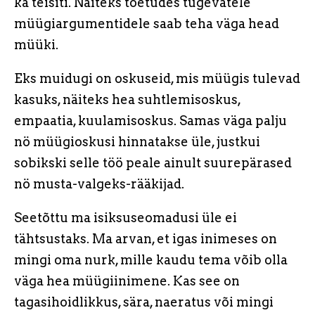
ka teisiti. Näiteks toetudes tugevatele
müügiargumentidele saab teha väga head
müüki.
Eks muidugi on oskuseid, mis müügis tulevad
kasuks, näiteks hea suhtlemisoskus,
empaatia, kuulamisoskus. Samas väga palju
nö müügioskusi hinnatakse üle, justkui
sobikski selle töö peale ainult suurepärased
nö musta-valgeks-rääkijad.
Seetõttu ma isiksuseomadusi üle ei
tähtsustaks. Ma arvan, et igas inimeses on
mingi oma nurk, mille kaudu tema võib olla
väga hea müügiinimene. Kas see on
tagasihoidlikkus, sära, naeratus või mingi