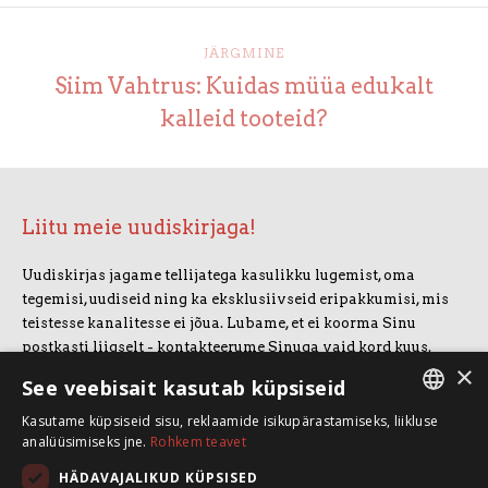
JÄRGMINE
Siim Vahtrus: Kuidas müüa edukalt
kalleid tooteid?
Liitu meie uudiskirjaga!
Uudiskirjas jagame tellijatega kasulikku lugemist, oma
tegemisi, uudiseid ning ka eksklusiivseid eripakkumisi, mis
teistesse kanalitesse ei jõua. Lubame, et ei koorma Sinu
postkasti liigselt - kontakteerume Sinuga vaid kord kuus.
×
Uudiskirjaga liitumiseks vajuta allolevale nupule.
See veebisait kasutab küpsiseid
Kasutame küpsiseid sisu, reklaamide isikupärastamiseks, liikluse
LIITUN UUDISKIRJAGA
ESTONIAN
analüüsimiseks jne.
Rohkem teavet
ENGLISH
HÄDAVAJALIKUD KÜPSISED