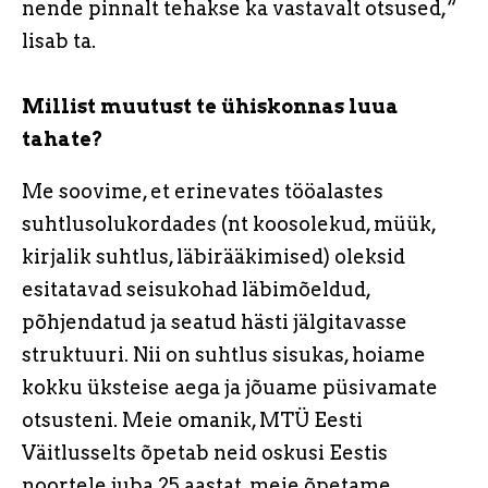
nende pinnalt tehakse ka vastavalt otsused,“
lisab ta.
Millist muutust te ühiskonnas luua
tahate?
Me soovime, et erinevates tööalastes
suhtlusolukordades (nt koosolekud, müük,
kirjalik suhtlus, läbirääkimised) oleksid
esitatavad seisukohad läbimõeldud,
põhjendatud ja seatud hästi jälgitavasse
struktuuri. Nii on suhtlus sisukas, hoiame
kokku üksteise aega ja jõuame püsivamate
otsusteni. Meie omanik, MTÜ Eesti
Väitlusselts õpetab neid oskusi Eestis
noortele juba 25 aastat, meie õpetame