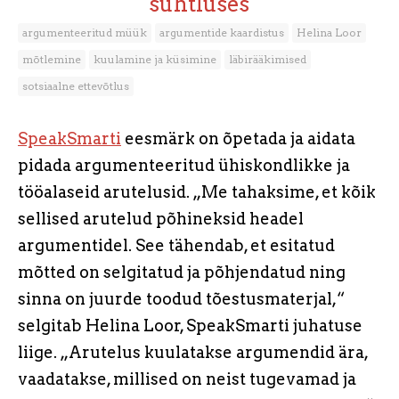
suhtluses
argumenteeritud müük
argumentide kaardistus
Helina Loor
mõtlemine
kuulamine ja küsimine
läbirääkimised
sotsiaalne ettevõtlus
SpeakSmarti
eesmärk on õpetada ja aidata
pidada argumenteeritud ühiskondlikke ja
tööalaseid arutelusid. „Me tahaksime, et kõik
sellised arutelud põhineksid headel
argumentidel. See tähendab, et esitatud
mõtted on selgitatud ja põhjendatud ning
sinna on juurde toodud tõestusmaterjal,“
selgitab Helina Loor, SpeakSmarti juhatuse
liige. „Arutelus kuulatakse argumendid ära,
vaadatakse, millised on neist tugevamad ja