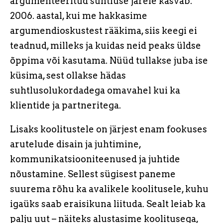
argumenteeritud suhtluse järele kasvab.
2006. aastal, kui me hakkasime
argumendioskustest rääkima, siis keegi ei
teadnud, milleks ja kuidas neid peaks üldse
õppima või kasutama. Nüüd tullakse juba ise
küsima, sest ollakse hädas
suhtlusolukordadega omavahel kui ka
klientide ja partneritega.
Lisaks koolitustele on järjest enam fookuses
arutelude disain ja juhtimine,
kommunikatsiooniteenused ja juhtide
nõustamine. Sellest sügisest paneme
suurema rõhu ka avalikele koolitusele, kuhu
igaüks saab eraisikuna liituda. Sealt leiab ka
palju uut – näiteks alustasime koolitusega,