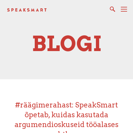
BLOGI
#räägimerahast: SpeakSmart
õpetab, kuidas kasutada
argumendioskuseid tööalases