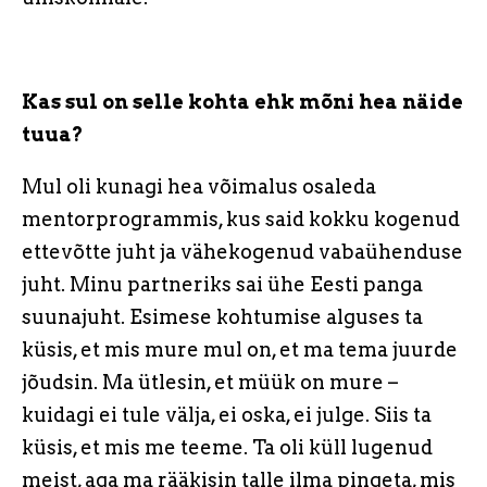
Kas sul on selle kohta ehk mõni hea näide
tuua?
Mul oli kunagi hea võimalus osaleda
mentorprogrammis, kus said kokku kogenud
ettevõtte juht ja vähekogenud vabaühenduse
juht. Minu partneriks sai ühe Eesti panga
suunajuht. Esimese kohtumise alguses ta
küsis, et mis mure mul on, et ma tema juurde
jõudsin. Ma ütlesin, et müük on mure –
kuidagi ei tule välja, ei oska, ei julge. Siis ta
küsis, et mis me teeme. Ta oli küll lugenud
meist, aga ma rääkisin talle ilma pingeta, mis