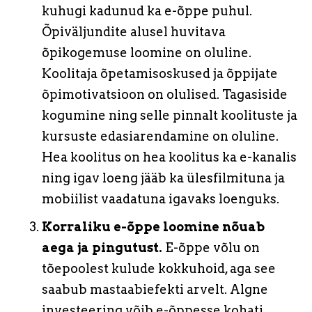
kuhugi kadunud ka e-õppe puhul.
Õpiväljundite alusel huvitava
õpikogemuse loomine on oluline.
Koolitaja õpetamisoskused ja õppijate
õpimotivatsioon on olulised. Tagasiside
kogumine ning selle pinnalt koolituste ja
kursuste edasiarendamine on oluline.
Hea koolitus on hea koolitus ka e-kanalis
ning igav loeng jääb ka ülesfilmituna ja
mobiilist vaadatuna igavaks loenguks.
Korraliku e-õppe loomine nõuab
aega ja pingutust.
E-õppe võlu on
tõepoolest kulude kokkuhoid, aga see
saabub mastaabiefekti arvelt. Algne
investeering võib e-õppesse kohati