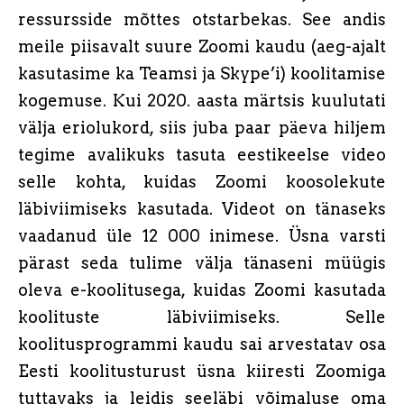
ressursside mõttes otstarbekas. See andis
meile piisavalt suure Zoomi kaudu (aeg-ajalt
kasutasime ka Teamsi ja Skype’i) koolitamise
kogemuse. Kui 2020. aasta märtsis kuulutati
välja eriolukord, siis juba paar päeva hiljem
tegime avalikuks tasuta eestikeelse video
selle kohta, kuidas Zoomi koosolekute
läbiviimiseks kasutada. Videot on tänaseks
vaadanud üle 12 000 inimese. Üsna varsti
pärast seda tulime välja tänaseni müügis
oleva e-koolitusega, kuidas Zoomi kasutada
koolituste läbiviimiseks. Selle
koolitusprogrammi kaudu sai arvestatav osa
Eesti koolitusturust üsna kiiresti Zoomiga
tuttavaks ja leidis seeläbi võimaluse oma