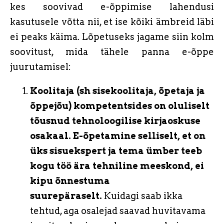
kes soovivad e-õppimise lahendusi
kasutusele võtta nii, et ise kõiki ämbreid läbi
ei peaks käima. Lõpetuseks jagame siin kolm
soovitust, mida tähele panna e-õppe
juurutamisel:
Koolitaja (sh sisekoolitaja, õpetaja ja
õppejõu) kompetentsides on oluliselt
tõusnud tehnoloogilise kirjaoskuse
osakaal. E-õpetamine selliselt, et on
üks sisuekspert ja tema ümber teeb
kogu töö ära tehniline meeskond, ei
kipu õnnestuma
suurepäraselt.
Kuidagi saab ikka
tehtud, aga osalejad saavad huvitavama