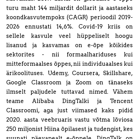
turu maht 144 miljardit dollarit ja aastaseks
koondkasvutempoks (CAGR) perioodil 2019-
2026 ennustati 14,6%. Covid-19 kriis on
sellele kasvule veel hüppeliselt hoogu
lisanud ja kasvamas on e-õpe kõikides
sektorites - nii formaalhariduses kui
mitteformaalses õppes, nii individuaalses kui
ärikoolituses. Udemy, Coursera, Skillshare,
Google Classroom ja Zoom on tänaseks
ilmselt paljudele tuttavad nimed. Vähem
teame Alibaba DingTalki ja Tencent
Classroomi, aga just viimased kaks pidid
2020. aasta veebruaris vastu võtma lõviosa
250 miljonist Hiina õpilasest ja tudengist, kes
suunati päevapealt e-õppele. DingTalk on