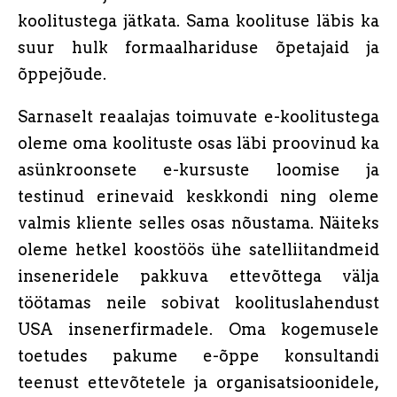
koolitustega jätkata. Sama koolituse läbis ka
suur hulk formaalhariduse õpetajaid ja
õppejõude.
Sarnaselt reaalajas toimuvate e-koolitustega
oleme oma koolituste osas läbi proovinud ka
asünkroonsete e-kursuste loomise ja
testinud erinevaid keskkondi ning oleme
valmis kliente selles osas nõustama. Näiteks
oleme hetkel koostöös ühe satelliitandmeid
inseneridele pakkuva ettevõttega välja
töötamas neile sobivat koolituslahendust
USA insenerfirmadele. Oma kogemusele
toetudes pakume e-õppe konsultandi
teenust ettevõtetele ja organisatsioonidele,