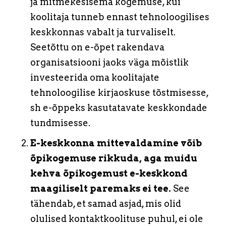
ja mitmekesisema kogemuse, kui
koolitaja tunneb ennast tehnoloogilises
keskkonnas vabalt ja turvaliselt.
Seetõttu on e-õpet rakendava
organisatsiooni jaoks väga mõistlik
investeerida oma koolitajate
tehnoloogilise kirjaoskuse tõstmisesse,
sh e-õppeks kasutatavate keskkondade
tundmisesse.
E-keskkonna mittevaldamine võib
õpikogemuse rikkuda, aga muidu
kehva õpikogemust e-keskkond
maagiliselt paremaks ei tee.
See
tähendab, et samad asjad, mis olid
olulised kontaktkoolituse puhul, ei ole