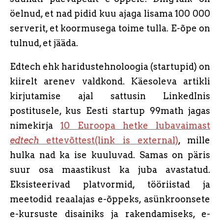
öelnud, et nad pidid kuu ajaga lisama 100 000
serverit, et koormusega toime tulla. E-õpe on
tulnud, et jääda.
Edtech ehk haridustehnoloogia (startupid) on
kiirelt arenev valdkond. Käesoleva artikli
kirjutamise ajal sattusin LinkedInis
postitusele, kus Eesti startup 99math jagas
nimekirja
10 Euroopa hetke lubavaimast
edtech
ettevõttest(link is external)
, mille
hulka nad ka ise kuuluvad. Samas on päris
suur osa maastikust ka juba avastatud.
Eksisteerivad platvormid, tööriistad ja
meetodid reaalajas e-õppeks, asünkroonsete
e-kursuste disainiks ja rakendamiseks, e-