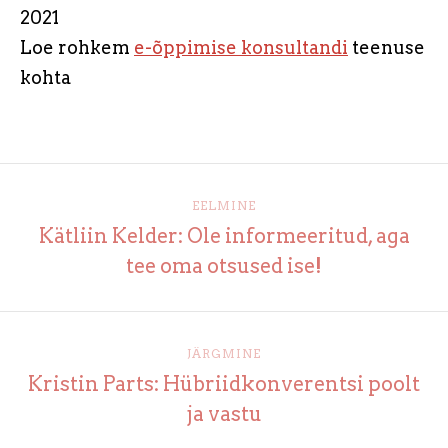
2021
Loe rohkem
e-õppimise konsultandi
teenuse
kohta
EELMINE
Kätliin Kelder: Ole informeeritud, aga
tee oma otsused ise!
JÄRGMINE
Kristin Parts: Hübriidkonverentsi poolt
ja vastu