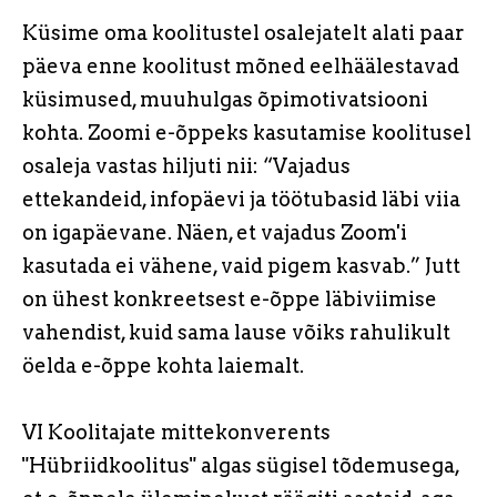
Küsime oma koolitustel osalejatelt alati paar
päeva enne koolitust mõned eelhäälestavad
küsimused, muuhulgas õpimotivatsiooni
kohta. Zoomi e-õppeks kasutamise koolitusel
osaleja vastas hiljuti nii: “Vajadus
ettekandeid, infopäevi ja töötubasid läbi viia
on igapäevane. Näen, et vajadus Zoom'i
kasutada ei vähene, vaid pigem kasvab.” Jutt
on ühest konkreetsest e-õppe läbiviimise
vahendist, kuid sama lause võiks rahulikult
öelda e-õppe kohta laiemalt.
VI Koolitajate mittekonverents
"Hübriidkoolitus" algas sügisel tõdemusega,