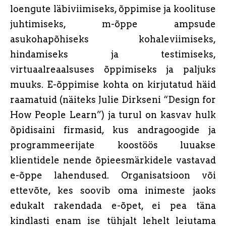
loengute läbiviimiseks, õppimise ja koolituse
juhtimiseks, m-õppe ampsude
asukohapõhiseks kohaleviimiseks,
hindamiseks ja testimiseks,
virtuaalreaalsuses õppimiseks ja paljuks
muuks. E-õppimise kohta on kirjutatud häid
raamatuid (näiteks Julie Dirkseni “Design for
How People Learn”) ja turul on kasvav hulk
õpidisaini firmasid, kus andragoogide ja
programmeerijate koostöös luuakse
klientidele nende õpieesmärkidele vastavad
e-õppe lahendused. Organisatsioon või
ettevõte, kes soovib oma inimeste jaoks
edukalt rakendada e-õpet, ei pea täna
kindlasti enam ise tühjalt lehelt leiutama