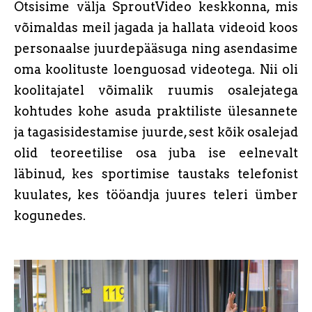
Otsisime välja SproutVideo keskkonna, mis
võimaldas meil jagada ja hallata videoid koos
personaalse juurdepääsuga ning asendasime
oma koolituste loenguosad videotega. Nii oli
koolitajatel võimalik ruumis osalejatega
kohtudes kohe asuda praktiliste ülesannete
ja tagasisidestamise juurde, sest kõik osalejad
olid teoreetilise osa juba ise eelnevalt
läbinud, kes sportimise taustaks telefonist
kuulates, kes tööandja juures teleri ümber
kogunedes.