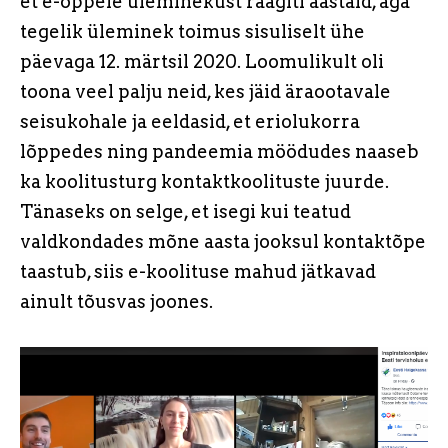
et e-õppele üleminekust räägiti aastaid, aga
tegelik üleminek toimus sisuliselt ühe
päevaga 12. märtsil 2020. Loomulikult oli
toona veel palju neid, kes jäid äraootavale
seisukohale ja eeldasid, et eriolukorra
lõppedes ning pandeemia möödudes naaseb
ka koolitusturg kontaktkoolituste juurde.
Tänaseks on selge, et isegi kui teatud
valdkondades mõne aasta jooksul kontaktõpe
taastub, siis e-koolituse mahud jätkavad
ainult tõusvas joones.