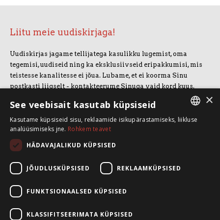
Liitu meie uudiskirjaga!
Uudiskirjas jagame tellijatega kasulikku lugemist, oma
tegemisi, uudiseid ning ka eksklusiivseid eripakkumisi, mis
teistesse kanalitesse ei jõua. Lubame, et ei koorma Sinu
postkasti liigselt - kontakteerume Sinuga vaid kord kuus.
×
Uudiskirjaga liitumiseks vajuta allolevale nupule.
See veebisait kasutab küpsiseid
Kasutame küpsiseid sisu, reklaamide isikupärastamiseks, liikluse
LIITUN UUDISKIRJAGA
ESTONIAN
analüüsimiseks jne.
Rohkem teavet
ENGLISH
HÄDAVAJALIKUD KÜPSISED
SpeakSmart OÜ
Koolitusruum ja kontor: Telliskivi 60/A3, 10412 Tallinn
JÕUDLUSKÜPSISED
REKLAAMKÜPSISED
+372 5388 4854
info@speaksmart.ee
FUNKTSIONAALSED KÜPSISED
Leia meid sotsiaalmeediast:
KLASSIFITSEERIMATA KÜPSISED
Facebook