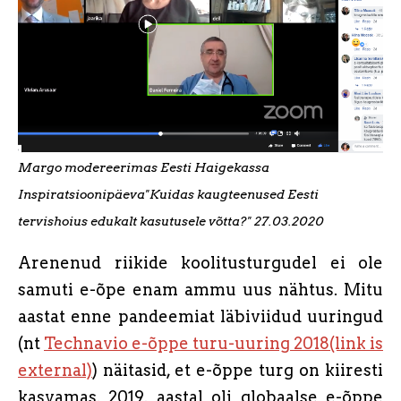
Margo modereerimas Eesti Haigekassa
Inspiratsioonipäeva"Kuidas kaugteenused Eesti
tervishoius edukalt kasutusele võtta?" 27.03.2020
Arenenud riikide koolitusturgudel ei ole
samuti e-õpe enam ammu uus nähtus. Mitu
aastat enne pandeemiat läbiviidud uuringud
(nt
Technavio e-õppe turu-uuring 2018(link is
external)
) näitasid, et e-õppe turg on kiiresti
kasvamas. 2019. aastal oli globaalse e-õppe